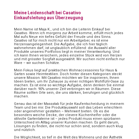
Meine Leidenschaft bei Casativo
Einkaufsleitung aus Überzeugung
Mein Name ist Maja K., und ich bin die Leiterin Einkauf bei
Casativo. Wenn ich morgens zur Arbeit komme, erfüllt mich jedes
Mal aufs Neue ein tiefes Gefühl der Freude und des Sinns.
Casativo ist für mich nicht nur ein Arbeitgeber, es ist eine
Herzensangelegenheit. Die Aufgabe, die ich hier täglich
wahrnehmen darf, ist unglaublich erfüllend: die Auswahl aller
Produkte unseres Portfolios liegt in meiner Verantwortung. Und
ich kann Ihnen versichern, jedes einzelne Stück wird von Herzen
und mit grösster Sorgfalt ausgewählt. Wir suchen nicht einfach nur
Ware – wir suchen Schätze.
Mein Fokus liegt auf praktischen Wohnaccessoires für Haus &
Garten sowie Heimtextilien. Doch hinter diesen Kategorien steckt
unsere Mission: Mit Casativo möchten wir Sie inspirieren, Ihnen
Ideen bieten, um Ihr Zuhause zu einer richtigen Wohlfühl-Oase zu
machen. Es ist eine so wichtige Aufgabe, denn denken Sie einmal
darüber nach: 90% unserer Zeit verbringen wir in Räumen. Diese
Räume sollten Orte sein, die uns stärken, beruhigen und glücklich
machen.
Genau das ist der Massstab für jede Kaufentscheidung in meinem
Team und bei mir. Die Produktauswahl soll das Leben erleichtern
oder angenehmer gestalten – Mehrwert bieten. Ob es die
besonders weiche Decke, der clevere Küchenhelfer oder die
stilvolle Gartenlaterne ist – jedes Produkt muss einen spürbaren
Unterschied im Alltag unserer Kunden machen. Es geht darum,
Lösungen zu finden, die nicht nur schön sind, sondern auch klug
und nützlich.
Die Möglichkeit, so tief in die Welt des Wohnens und der Ästhetik