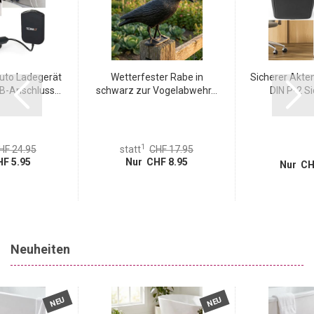
montieren.
uto Ladegerät
Wetterfester Rabe in
Sicherer Akten
B-Anschluss...
schwarz zur Vogelabwehr...
DIN P-2 Sic
1
HF 24.95
statt
CHF 17.95
F 5.95
Nur CHF 8.95
Nur CH
Neuheiten
NEU
NEU