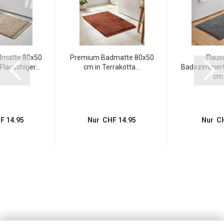
matte 80x50
Premium Badmatte 80x50
Flaus
Flauschiger...
cm in Terrakotta...
Badezimmert
cm i
F 14.95
Nur CHF 14.95
Nur CH