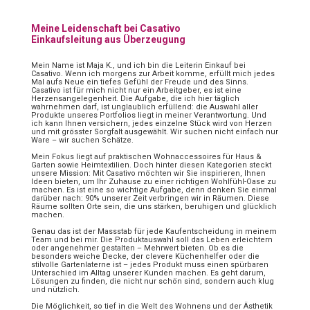
Meine Leidenschaft bei Casativo
Einkaufsleitung aus Überzeugung
Mein Name ist Maja K., und ich bin die Leiterin Einkauf bei
Casativo. Wenn ich morgens zur Arbeit komme, erfüllt mich jedes
Mal aufs Neue ein tiefes Gefühl der Freude und des Sinns.
Casativo ist für mich nicht nur ein Arbeitgeber, es ist eine
Herzensangelegenheit. Die Aufgabe, die ich hier täglich
wahrnehmen darf, ist unglaublich erfüllend: die Auswahl aller
Produkte unseres Portfolios liegt in meiner Verantwortung. Und
ich kann Ihnen versichern, jedes einzelne Stück wird von Herzen
und mit grösster Sorgfalt ausgewählt. Wir suchen nicht einfach nur
Ware – wir suchen Schätze.
Mein Fokus liegt auf praktischen Wohnaccessoires für Haus &
Garten sowie Heimtextilien. Doch hinter diesen Kategorien steckt
unsere Mission: Mit Casativo möchten wir Sie inspirieren, Ihnen
Ideen bieten, um Ihr Zuhause zu einer richtigen Wohlfühl-Oase zu
machen. Es ist eine so wichtige Aufgabe, denn denken Sie einmal
darüber nach: 90% unserer Zeit verbringen wir in Räumen. Diese
Räume sollten Orte sein, die uns stärken, beruhigen und glücklich
machen.
Genau das ist der Massstab für jede Kaufentscheidung in meinem
Team und bei mir. Die Produktauswahl soll das Leben erleichtern
oder angenehmer gestalten – Mehrwert bieten. Ob es die
besonders weiche Decke, der clevere Küchenhelfer oder die
stilvolle Gartenlaterne ist – jedes Produkt muss einen spürbaren
Unterschied im Alltag unserer Kunden machen. Es geht darum,
Lösungen zu finden, die nicht nur schön sind, sondern auch klug
und nützlich.
Die Möglichkeit, so tief in die Welt des Wohnens und der Ästhetik