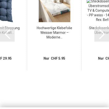
mit Steppung
Hochwertige Klebefolie
Steckdosenle
Kobalt...
Weisser Marmor –
Überstrom
Moderne...
F 29.95
Nur CHF 5.95
Nur CH