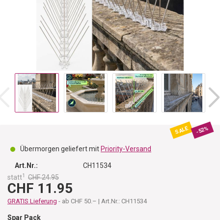
SALE
-52%
Übermorgen geliefert mit
Priority-Versand
Art.Nr.:
CH11534
1
statt
CHF 24.95
CHF 11.95
GRATIS Lieferung
- ab CHF 50.– | Art.Nr.: CH11534
Spar Pack