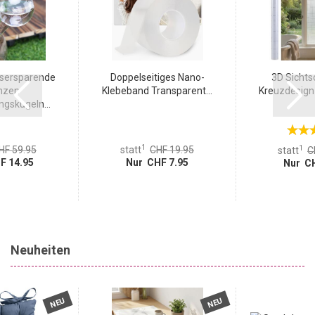
montieren.
sersparende
Doppelseitiges Nano-
3D Sichts
nzen
Klebeband Transparent...
Kreuzdesign f
gskugeln...
1
1
HF 59.95
statt
CHF 19.95
statt
C
F 14.95
Nur CHF 7.95
Nur CH
Neuheiten
NEU
NEU