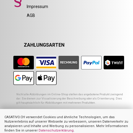
Impressum
AGB
ZAHLUNGSARTEN
Nicht alle Abbildungen im Online-Shop stellen das angebotene Produkt zwingend
dar. Sie dienen zur Visualisierung der Beschreibung oder als Orientierung. Dies
gilt hauptsächlich für Abbildungen mit mehreren Produkten.
1
Empfohlener VK des europ. Lieferanten
2
Ehemaliger Preis von Casativo
CASATIVO.CH verwendet Cookies und ähnliche Technologien, um das
3
Summe der Einzelpreise
Nutzererlebnis auf unserer Webseite zu verbessern, unseren Datenverkehr zu
4
UVP des Herstellers
analysieren und Inhalte und Werbung zu personalisieren. Mehr Informationen
finden Sie in unserer
Datenschutzerklärung
.