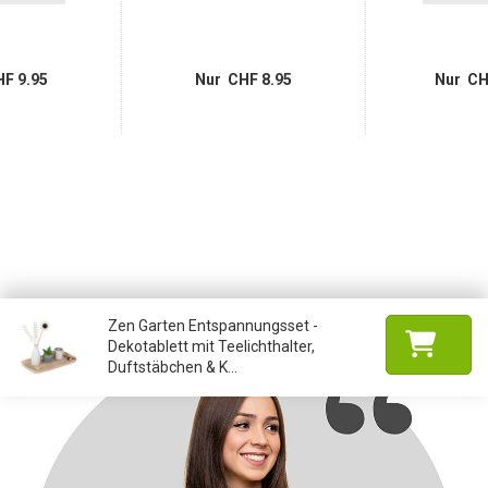
F 9.95
Nur CHF 8.95
Nur CH
Zen Garten Entspannungsset -
Dekotablett mit Teelichthalter,
Duftstäbchen & K...