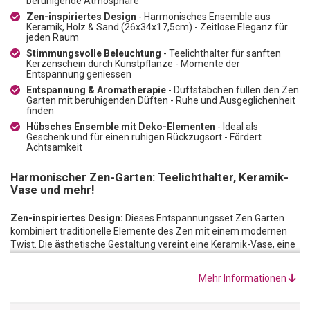
beruhigende Atmosphäre
Zen-inspiriertes Design
- Harmonisches Ensemble aus
Keramik, Holz & Sand (26x34x17,5cm) - Zeitlose Eleganz für
jeden Raum
Stimmungsvolle Beleuchtung
- Teelichthalter für sanften
Kerzenschein durch Kunstpflanze - Momente der
Entspannung geniessen
Entspannung & Aromatherapie
- Duftstäbchen füllen den Zen
Garten mit beruhigenden Düften - Ruhe und Ausgeglichenheit
finden
Hübsches Ensemble mit Deko-Elementen
- Ideal als
Geschenk und für einen ruhigen Rückzugsort - Fördert
Achtsamkeit
Harmonischer Zen-Garten: Teelichthalter, Keramik-
Vase und mehr!
Zen-inspiriertes Design:
Dieses Entspannungsset Zen Garten
kombiniert traditionelle Elemente des Zen mit einem modernen
Twist. Die ästhetische Gestaltung vereint eine Keramik-Vase, eine
Kunst-Pflanze, eine zarte Blüte und einen Sandrechen zu einem
harmonischen Ensemble. Das minimalistische Design strahlt eine
Mehr Informationen
zeitlose Eleganz aus und schafft eine beruhigende Atmosphäre in
jedem Raum.