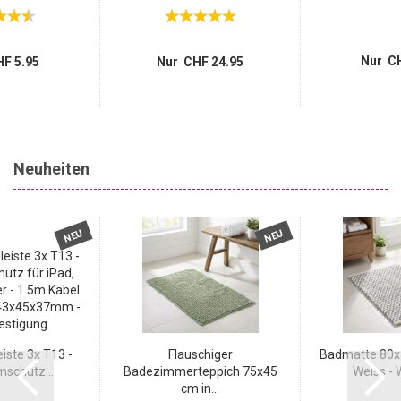
Nur CH
F 5.95
Nur CHF 24.95
Neuheiten
NEU
NEU
iste 3x T13 -
Flauschiger
Badmatte 80x5
schutz...
Badezimmerteppich 75x45
Weiss - W
cm in...