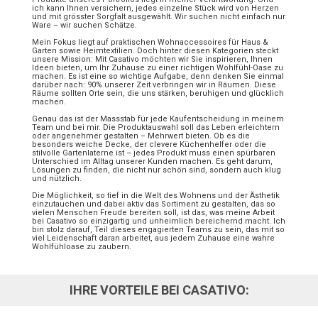
ich kann Ihnen versichern, jedes einzelne Stück wird von Herzen
und mit grösster Sorgfalt ausgewählt. Wir suchen nicht einfach nur
Ware – wir suchen Schätze.
Mein Fokus liegt auf praktischen Wohnaccessoires für Haus &
Garten sowie Heimtextilien. Doch hinter diesen Kategorien steckt
unsere Mission: Mit Casativo möchten wir Sie inspirieren, Ihnen
Ideen bieten, um Ihr Zuhause zu einer richtigen Wohlfühl-Oase zu
machen. Es ist eine so wichtige Aufgabe, denn denken Sie einmal
darüber nach: 90% unserer Zeit verbringen wir in Räumen. Diese
Räume sollten Orte sein, die uns stärken, beruhigen und glücklich
machen.
Genau das ist der Massstab für jede Kaufentscheidung in meinem
Team und bei mir. Die Produktauswahl soll das Leben erleichtern
oder angenehmer gestalten – Mehrwert bieten. Ob es die
besonders weiche Decke, der clevere Küchenhelfer oder die
stilvolle Gartenlaterne ist – jedes Produkt muss einen spürbaren
Unterschied im Alltag unserer Kunden machen. Es geht darum,
Lösungen zu finden, die nicht nur schön sind, sondern auch klug
und nützlich.
Die Möglichkeit, so tief in die Welt des Wohnens und der Ästhetik
einzutauchen und dabei aktiv das Sortiment zu gestalten, das so
vielen Menschen Freude bereiten soll, ist das, was meine Arbeit
bei Casativo so einzigartig und unheimlich bereichernd macht. Ich
bin stolz darauf, Teil dieses engagierten Teams zu sein, das mit so
viel Leidenschaft daran arbeitet, aus jedem Zuhause eine wahre
Wohlfühloase zu zaubern.
IHRE VORTEILE BEI CASATIVO: