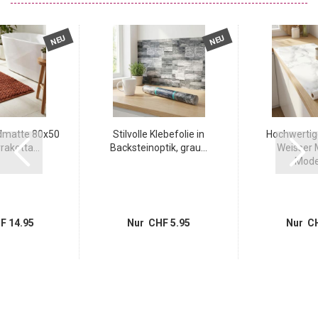
NEU
NEU
matte 80x50
Stilvolle Klebefolie in
Hochwertige
rakotta...
Backsteinoptik, grau...
Weisser 
Moder
F 14.95
Nur CHF 5.95
Nur CH