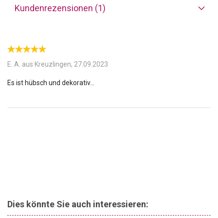
Teelichthalter bringt Helligkeit und Leichtigkeit in die eigenen vier
Kundenrezensionen (1)
Wände. Bei alledem verbreitet er einen warmen, wohligen
Kerzenschein. Auf der Oberseite bietet er ausreichend Platz, um
ein Teelicht einzusetzen und anzuzünden. Direkt darunter
erwecken getrocknete Blumen die Glasflasche zum Leben. Die
bunten Pflanzen garantieren nicht nur einen kleinen Farbtupfer,
sondern ziehen auch sämtliche Blicke auf sich.
E. A. aus Kreuzlingen,
27.09.2023
Übrigens:
Das stilvolle Objekt besitzt einen abschraubbaren
Deckel aus Metall. Somit ist es problemlos möglich, die zarten
Trockenblumen zu beseitigen beziehungsweise zu ergänzen. Auf
diese Weise lässt sich der Kerzenhalter immer wieder neu befüllen
und anders gestalten – sowohl mit Blumen als auch mit Gräsern
und Halme.
Dies könnte Sie auch interessieren: