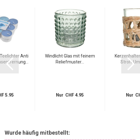
Teelichter Anti
Windlicht Glas mit feinem
Kerzenhalter
sentfernung...
Reliefmuster...
Stroh-Umr
F 5.95
Nur CHF 4.95
Nur CH
Wurde häufig mitbestellt: