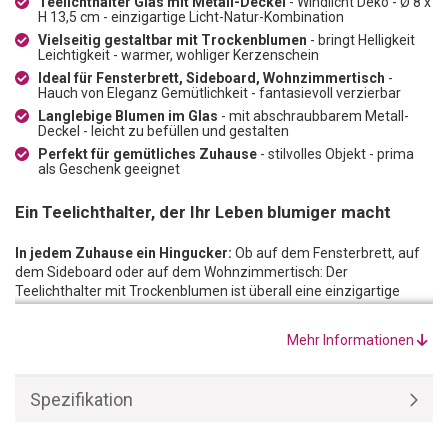
Teelichthalter Glas mit Metall-Deckel
- Windlicht Deko - Ø 8 x
H 13,5 cm - einzigartige Licht-Natur-Kombination
Vielseitig gestaltbar mit Trockenblumen
- bringt Helligkeit
Leichtigkeit - warmer, wohliger Kerzenschein
Ideal für Fensterbrett, Sideboard, Wohnzimmertisch
-
Hauch von Eleganz Gemütlichkeit - fantasievoll verzierbar
Langlebige Blumen im Glas
- mit abschraubbarem Metall-
Deckel - leicht zu befüllen und gestalten
Perfekt für gemütliches Zuhause
- stilvolles Objekt - prima
als Geschenk geeignet
Ein Teelichthalter, der Ihr Leben blumiger macht
In jedem Zuhause ein Hingucker:
Ob auf dem Fensterbrett, auf
dem Sideboard oder auf dem Wohnzimmertisch: Der
Teelichthalter mit Trockenblumen ist überall eine einzigartige
Kombination aus Licht und Natur. Gleichzeitig sorgt er für einen
Hauch von Eleganz sowie für ein wenig Gemütlichkeit in der
Mehr Informationen
Wohnung. Die minimalistische Dekoration lässt sich fantasievoll
und kreativ verzieren, wodurch sie Ihnen vom ersten Tag an viel
Freude bereitet. Ihre langlebigen Blumen im Glas erinnern zudem
Spezifikation
an die Schönheit der Vergänglichkeit.
Individueller Teelichthalter mit Trockenblumen:
Der