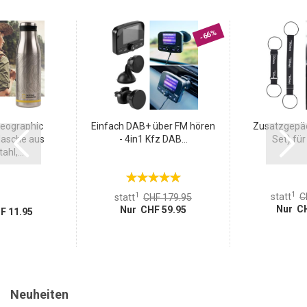
-66%
Geographic
Einfach DAB+ über FM hören
Zusatzgepäc
asche aus
- 4in1 Kfz DAB...
Set) für 
ahl,...
1
1
statt
C
statt
CHF 179.95
Nur CH
Nur CHF 59.95
F 11.95
Neuheiten