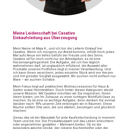
Meine Leidenschaft bei Casativo
Einkaufsleitung aus Überzeugung
Mein Name ist Maja K., und ich bin die Leiterin Einkauf bei
Casativo. Wenn ich morgens zur Arbeit komme, erfüllt mich jedes
Mal aufs Neue ein tiefes Gefühl der Freude und des Sinns.
Casativo ist für mich nicht nur ein Arbeitgeber, es ist eine
Herzensangelegenheit. Die Aufgabe, die ich hier täglich
wahrnehmen darf, ist unglaublich erfüllend: die Auswahl aller
Produkte unseres Portfolios liegt in meiner Verantwortung. Und
ich kann Ihnen versichern, jedes einzelne Stück wird von Herzen
und mit grösster Sorgfalt ausgewählt. Wir suchen nicht einfach nur
Ware – wir suchen Schätze.
Mein Fokus liegt auf praktischen Wohnaccessoires für Haus &
Garten sowie Heimtextilien. Doch hinter diesen Kategorien steckt
unsere Mission: Mit Casativo möchten wir Sie inspirieren, Ihnen
Ideen bieten, um Ihr Zuhause zu einer richtigen Wohlfühl-Oase zu
machen. Es ist eine so wichtige Aufgabe, denn denken Sie einmal
darüber nach: 90% unserer Zeit verbringen wir in Räumen. Diese
Räume sollten Orte sein, die uns stärken, beruhigen und glücklich
machen.
Genau das ist der Massstab für jede Kaufentscheidung in meinem
Team und bei mir. Die Produktauswahl soll das Leben erleichtern
oder angenehmer gestalten – Mehrwert bieten. Ob es die
besonders weiche Decke, der clevere Küchenhelfer oder die