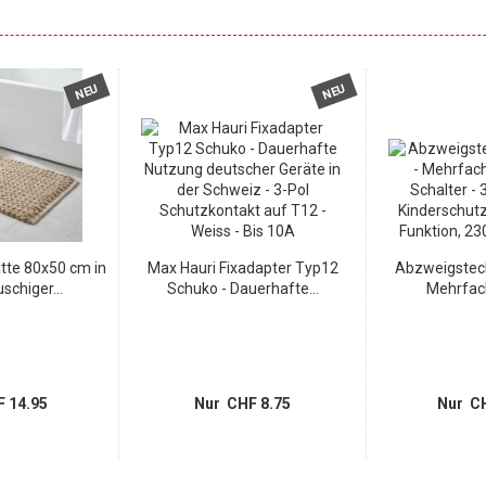
NEU
NEU
te 80x50 cm in
Max Hauri Fixadapter Typ12
Abzweigsteck
schiger...
Schuko - Dauerhafte...
Mehrfach
 14.95
Nur CHF 8.75
Nur CH