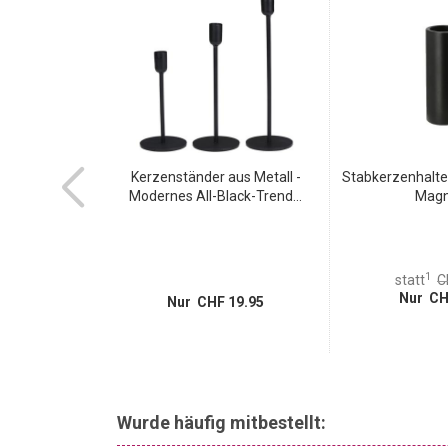
Atmosphäre geschaffen werden kann.
t - Edle graue
Kerzenständer aus Metall -
Stabkerzenhalter
ür...
Modernes All-Black-Trend...
Magne
1
statt
C
Nur CH
 5.95
Nur CHF 19.95
Wurde häufig mitbestellt: