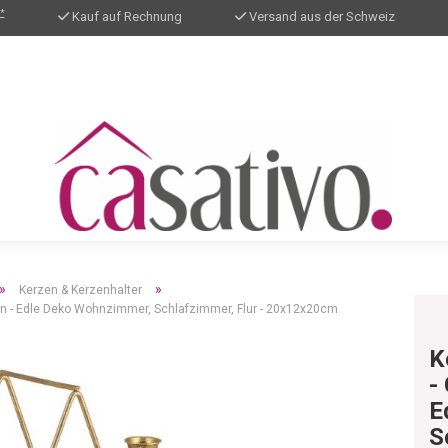
*
Kauf auf Rechnung
Versand aus der Schweiz
»
»
Kerzen & Kerzenhalter
rzen - Edle Deko Wohnzimmer, Schlafzimmer, Flur - 20x12x20cm
K
-
E
S