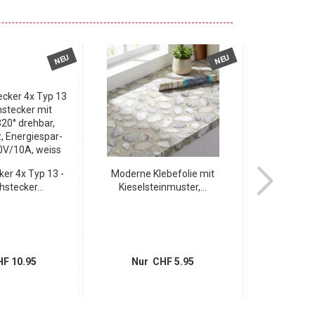
NEU
NEU
er 4x Typ 13 -
Moderne Klebefolie mit
Abzweigst
stecker...
Kieselsteinmuster,...
drehba
F 10.95
Nur CHF 5.95
Nur 