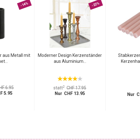
-14%
-22%
 aus Metall mit
Moderner Design Kerzenständer
Stabkerzen
t...
aus Aluminium...
Kerzenhalt
2
HF 6.95
statt
CHF 17.95
F 5.95
Nur CHF 13.95
Nur C