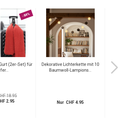
-84%
urt (2er-Set) für
Dekorative Lichterkette mit 10
Wiederaufla
fer...
Baumwoll-Lampions...
Taschenla
1
HF 18.95
statt
HF 2.95
Nur 
Nur CHF 4.95