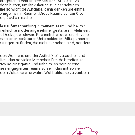
Kategorien steckt unsere Mission: Mit Casativo
Ideen bieten, um Ihr Zuhause zu einer richtigen
eine so wichtige Aufgabe, denn denken Sie einmal
rbringen wir in Räumen. Diese Räume sollten Orte
nd glücklich machen.
ede Kaufentscheidung in meinem Team und bei mir.
n erleichtern oder angenehmer gestalten – Mehrwert
 Decke, der clevere Küchenhelfer oder die stilvolle
 muss einen spürbaren Unterschied im Alltag unserer
ungen zu finden, die nicht nur schön sind, sondern
elt des Wohnens und der Ästhetik einzutauchen und
lten, das so vielen Menschen Freude bereiten soll,
tivo so einzigartig und unheimlich bereichernd
ieses engagierten Teams zu sein, das mit so viel
 jedem Zuhause eine wahre Wohlfühloase zu zaubern.