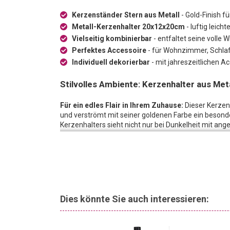
Kerzenständer Stern aus Metall
- Gold-Finish f
Metall-Kerzenhalter 20x12x20cm
- luftig leich
Vielseitig kombinierbar
- entfaltet seine volle 
Perfektes Accessoire
- für Wohnzimmer, Schlaf
Individuell dekorierbar
- mit jahreszeitlichen A
Stilvolles Ambiente: Kerzenhalter aus Meta
Für ein edles Flair in Ihrem Zuhause:
Dieser Kerzens
und verströmt mit seiner goldenen Farbe ein besonder
Kerzenhalters sieht nicht nur bei Dunkelheit mit ang
äusserst dekorativ. Mit diesem Kerzanhalter in Gold so
Mitte offen gestaltet.
Auch kombinierbar:
Der Kerzenhalter lässt sich auc
unterschiedlichen Materialien kombinieren. Schon alle
den Jahreszeiten entsprechenden Accessoires verlei
geeignet für das Wohnzimmer, das Schlafzimmer ode
Dies könnte Sie auch interessieren:
Stimmungsvolles Ambiente:
Der Kerzenhalter ist f
Dekoration, wenn Sie ihm zudem noch Dekorationsel
entfaltet er seine ganze Dekorationskraft. Sie werde