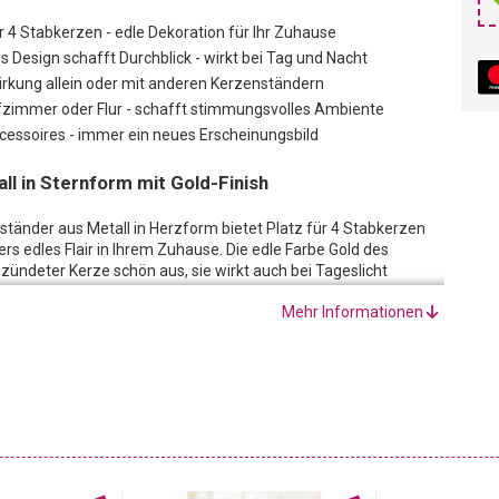
ür 4 Stabkerzen - edle Dekoration für Ihr Zuhause
tes Design schafft Durchblick - wirkt bei Tag und Nacht
Wirkung allein oder mit anderen Kerzenständern
zimmer oder Flur - schafft stimmungsvolles Ambiente
ccessoires - immer ein neues Erscheinungsbild
ll in Sternform mit Gold-Finish
tänder aus Metall in Herzform bietet Platz für 4 Stabkerzen
s edles Flair in Ihrem Zuhause. Die edle Farbe Gold des
ezündeter Kerze schön aus, sie wirkt auch bei Tageslicht
rgen Sie für Durchblick, denn das luftig leichte Design ist in der
Mehr Informationen
h mit anderen Kerzenständern in ähnlicher Farbwelt und mit
ine für sich entfaltet er seine volle Wirkung und dekoriert mit
hen Sie ihm immer wieder ein neues Erscheinungsbild. Perfekt
r den Flur!
ür sich gesehen schon eine ausserordentlich stimmungsvolle
emente in Weiss-, Rosé- und Goldtönen hinzufügen, dann
n erstaunt sein, wie mit einfachen Handgriffen eine völlig neue