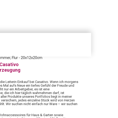
zimmer, Flur - 20x12x20cm
 Casativo
erzeugung
 die Leiterin Einkauf bei Casativo. Wenn ich morgens
es Mal aufs Neue ein tiefes Gefühl der Freude und
ht nur ein Arbeitgeber, es ist eine
 die ich hier täglich wahrnehmen darf, ist
aller Produkte unseres Portfolios liegt in meiner
 versichern, jedes einzelne Stück wird von Herzen
hlt. Wir suchen nicht einfach nur Ware – wir suchen
 Wohnaccessoires für Haus & Garten sowie