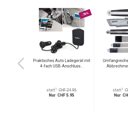
-60%
-76%
Solar Eule,
Praktisches Auto Ladegerät mit
Umfangreiches
 und...
4-fach USB-Anschluss...
Abbrechmess
1
1
statt
CHF 24.95
statt
C
 24.95
Nur CHF 5.95
Nur CH
 9.95