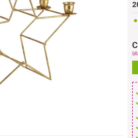
2
C
GRA