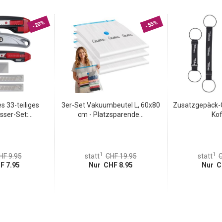
-20%
-55%
 33-teiliges
3er-Set Vakuumbeutel L, 60x80
Zusatzgepäck-G
er-Set:...
cm - Platzsparende...
Kof
1
1
HF 9.95
statt
CHF 19.95
statt
C
F 7.95
Nur CHF 8.95
Nur C