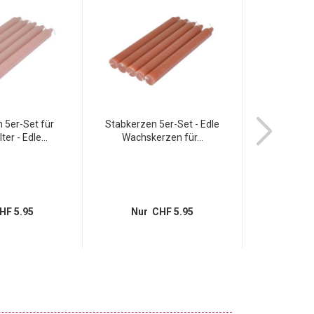
 5er-Set für
Stabkerzen 5er-Set - Edle
Kerzenhalter a
er - Edle...
Wachskerzen für...
Umra
HF 5.95
Nur CHF 5.95
Nur 