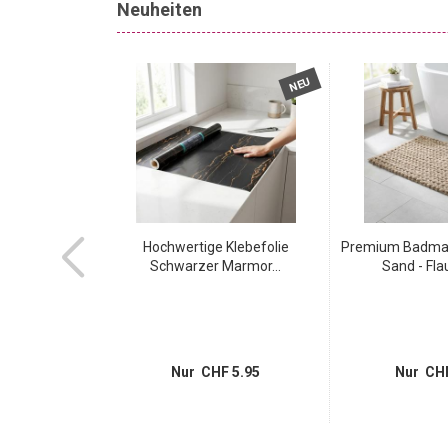
Neuheiten
NEU
NEU
zimmerteppich
Hochwertige Klebefolie
Premium Badmat
in...
Schwarzer Marmor...
Sand - Flau
 8.95
Nur CHF 5.95
Nur CHF