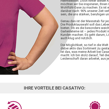
Heimtextilien. Doch hinter diesen 
möchten wir Sie inspirieren, Ihnen 
Wohlfühl-Oase zu machen. Es ist 
darüber nach: 90% unserer Zeit ve
sein, die uns stärken, beruhigen u
Genau das ist der Massstab für j
Die Produktauswahl soll das Lebe
bieten. Ob es die besonders weiche
Gartenlaterne ist – jedes Produkt
Kunden machen. Es geht darum, Lös
auch klug und nützlich.
Die Möglichkeit, so tief in die W
dabei aktiv das Sortiment zu gesta
ist das, was meine Arbeit bei Casa
macht. Ich bin stolz darauf, Teil d
Leidenschaft daran arbeitet, aus
IHRE VORTEILE BEI CASATIVO: