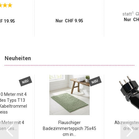
1
statt
C
Nur CH
Nur CHF 9.95
F 19.95
Neuheiten
NEU
NEU
0 Meter mit 4
Flauschiger
Abzweigstec
en des...
Badezimmerteppich 75x45
drehbar 
cm in...