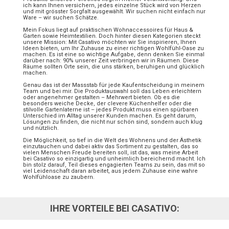
ich kann Ihnen versichern, jedes einzelne Stück wird von Herzen
und mit grösster Sorgfalt ausgewählt. Wir suchen nicht einfach nur
Ware – wir suchen Schätze.
Mein Fokus liegt auf praktischen Wohnaccessoires für Haus &
Garten sowie Heimtextilien. Doch hinter diesen Kategorien steckt
unsere Mission: Mit Casativo möchten wir Sie inspirieren, Ihnen
Ideen bieten, um Ihr Zuhause zu einer richtigen Wohlfühl-Oase zu
machen. Es ist eine so wichtige Aufgabe, denn denken Sie einmal
darüber nach: 90% unserer Zeit verbringen wir in Räumen. Diese
Räume sollten Orte sein, die uns stärken, beruhigen und glücklich
machen.
Genau das ist der Massstab für jede Kaufentscheidung in meinem
Team und bei mir. Die Produktauswahl soll das Leben erleichtern
oder angenehmer gestalten – Mehrwert bieten. Ob es die
besonders weiche Decke, der clevere Küchenhelfer oder die
stilvolle Gartenlaterne ist – jedes Produkt muss einen spürbaren
Unterschied im Alltag unserer Kunden machen. Es geht darum,
Lösungen zu finden, die nicht nur schön sind, sondern auch klug
und nützlich.
Die Möglichkeit, so tief in die Welt des Wohnens und der Ästhetik
einzutauchen und dabei aktiv das Sortiment zu gestalten, das so
vielen Menschen Freude bereiten soll, ist das, was meine Arbeit
bei Casativo so einzigartig und unheimlich bereichernd macht. Ich
bin stolz darauf, Teil dieses engagierten Teams zu sein, das mit so
viel Leidenschaft daran arbeitet, aus jedem Zuhause eine wahre
Wohlfühloase zu zaubern.
IHRE VORTEILE BEI CASATIVO: