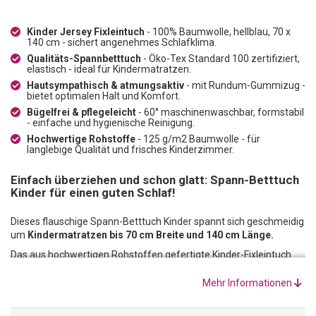
Kinder Jersey Fixleintuch
- 100% Baumwolle, hellblau, 70 x
140 cm - sichert angenehmes Schlafklima.
Qualitäts-Spannbetttuch
- Öko-Tex Standard 100 zertifiziert,
elastisch - ideal für Kindermatratzen.
Hautsympathisch & atmungsaktiv
- mit Rundum-Gummizug -
bietet optimalen Halt und Komfort.
Bügelfrei & pflegeleicht
- 60° maschinenwaschbar, formstabil
- einfache und hygienische Reinigung.
Hochwertige Rohstoffe
- 125 g/m2 Baumwolle - für
langlebige Qualität und frisches Kinderzimmer.
Einfach überziehen und schon glatt: Spann-Betttuch
Kinder für einen guten Schlaf!
Dieses flauschige Spann-Betttuch Kinder spannt sich geschmeidig
um
Kindermatratzen bis 70 cm Breite und 140 cm Länge.
Das aus hochwertigen Rohstoffen gefertigte Kinder-Fixleintuch
blau besteht zu
100% aus Baumwolle.
Das garantiert ein
angenehmes Schlafklima in jeder Jahreszeit.
Mehr Informationen