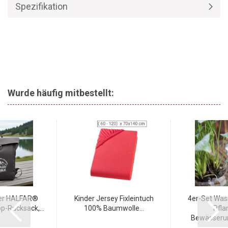
Spezifikation
Wurde häufig mitbestellt:
er HALFAR®
Kinder Jersey Fixleintuch
4er-Set Was
p-Rucksack,...
100% Baumwolle...
Pfla
Bewässerun