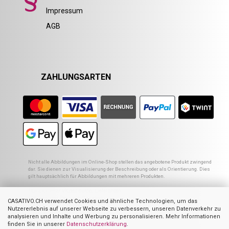
Impressum
AGB
ZAHLUNGSARTEN
Nicht alle Abbildungen im Online-Shop stellen das angebotene Produkt zwingend
dar. Sie dienen zur Visualisierung der Beschreibung oder als Orientierung. Dies
gilt hauptsächlich für Abbildungen mit mehreren Produkten.
1
Empfohlener VK des europ. Lieferanten
2
Ehemaliger Preis von Casativo
CASATIVO.CH verwendet Cookies und ähnliche Technologien, um das
3
Summe der Einzelpreise
Nutzererlebnis auf unserer Webseite zu verbessern, unseren Datenverkehr zu
4
UVP des Herstellers
analysieren und Inhalte und Werbung zu personalisieren. Mehr Informationen
finden Sie in unserer
Datenschutzerklärung
.