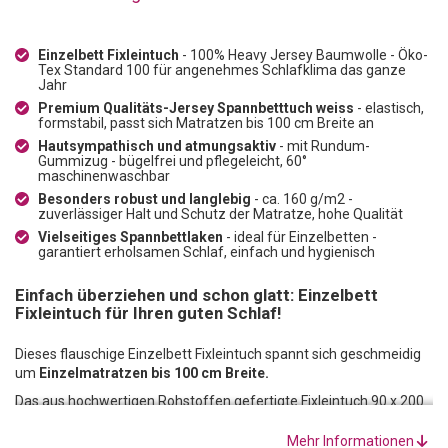
Einzelbett Fixleintuch
- 100% Heavy Jersey Baumwolle - Öko-
Tex Standard 100 für angenehmes Schlafklima das ganze
Jahr
Premium Qualitäts-Jersey Spannbetttuch weiss
- elastisch,
formstabil, passt sich Matratzen bis 100 cm Breite an
Hautsympathisch und atmungsaktiv
- mit Rundum-
Gummizug - bügelfrei und pflegeleicht, 60°
maschinenwaschbar
Besonders robust und langlebig
- ca. 160 g/m2 -
zuverlässiger Halt und Schutz der Matratze, hohe Qualität
Vielseitiges Spannbettlaken
- ideal für Einzelbetten -
garantiert erholsamen Schlaf, einfach und hygienisch
Einfach überziehen und schon glatt: Einzelbett
Fixleintuch für Ihren guten Schlaf!
Dieses flauschige Einzelbett Fixleintuch spannt sich geschmeidig
um
Einzelmatratzen bis 100 cm Breite.
Das aus hochwertigen Rohstoffen gefertigte Fixleintuch 90 x 200
besteht zu
100 % aus Heavy Jersey Baumwolle.
Das garantiert
ein angenehmes Schlafklima in jeder Jahreszeit.
Mehr Informationen