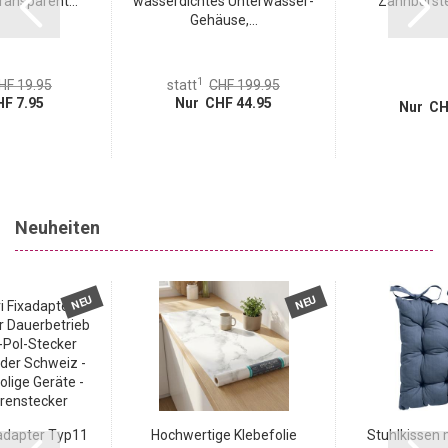
ansparent...
wasserdichtes Unterwasser-
Zahnbürste 
Gehäuse,...
1
HF 19.95
statt
CHF 199.95
F 7.95
Nur CHF 44.95
Nur CH
Neuheiten
NEU
NEU
adapter Typ11
Hochwertige Klebefolie
Stuhlkissen 