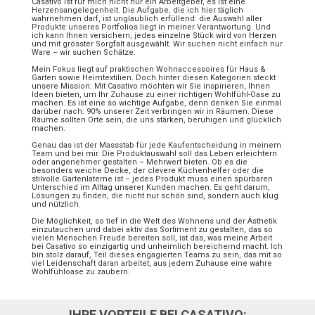
Casativo ist für mich nicht nur ein Arbeitgeber, es ist eine
Herzensangelegenheit. Die Aufgabe, die ich hier täglich
wahrnehmen darf, ist unglaublich erfüllend: die Auswahl aller
Produkte unseres Portfolios liegt in meiner Verantwortung. Und
ich kann Ihnen versichern, jedes einzelne Stück wird von Herzen
und mit grösster Sorgfalt ausgewählt. Wir suchen nicht einfach nur
Ware – wir suchen Schätze.
Mein Fokus liegt auf praktischen Wohnaccessoires für Haus &
Garten sowie Heimtextilien. Doch hinter diesen Kategorien steckt
unsere Mission: Mit Casativo möchten wir Sie inspirieren, Ihnen
Ideen bieten, um Ihr Zuhause zu einer richtigen Wohlfühl-Oase zu
machen. Es ist eine so wichtige Aufgabe, denn denken Sie einmal
darüber nach: 90% unserer Zeit verbringen wir in Räumen. Diese
Räume sollten Orte sein, die uns stärken, beruhigen und glücklich
machen.
Genau das ist der Massstab für jede Kaufentscheidung in meinem
Team und bei mir. Die Produktauswahl soll das Leben erleichtern
oder angenehmer gestalten – Mehrwert bieten. Ob es die
besonders weiche Decke, der clevere Küchenhelfer oder die
stilvolle Gartenlaterne ist – jedes Produkt muss einen spürbaren
Unterschied im Alltag unserer Kunden machen. Es geht darum,
Lösungen zu finden, die nicht nur schön sind, sondern auch klug
und nützlich.
Die Möglichkeit, so tief in die Welt des Wohnens und der Ästhetik
einzutauchen und dabei aktiv das Sortiment zu gestalten, das so
vielen Menschen Freude bereiten soll, ist das, was meine Arbeit
bei Casativo so einzigartig und unheimlich bereichernd macht. Ich
bin stolz darauf, Teil dieses engagierten Teams zu sein, das mit so
viel Leidenschaft daran arbeitet, aus jedem Zuhause eine wahre
Wohlfühloase zu zaubern.
IHRE VORTEILE BEI CASATIVO: