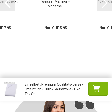
uerbetrieb...
Weisser Marmor –
46x46 cm 
Moderne...
F 7.95
Nur CHF 5.95
Nur CH
Einzelbett Premium Qualitäts-Jersey
Fixleintuch - 100% Baumwolle - Öko-
Tex St...