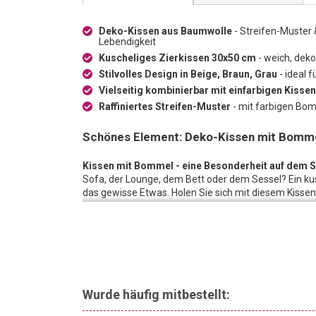
Deko-Kissen aus Baumwolle
- Streifen-Muster 
Lebendigkeit
Kuscheliges Zierkissen 30x50 cm
- weich, dek
Stilvolles Design in Beige, Braun, Grau
- ideal 
Vielseitig kombinierbar mit einfarbigen Kissen
Raffiniertes Streifen-Muster
- mit farbigen Bom
Schönes Element: Deko-Kissen mit Bomme
Kissen mit Bommel - eine Besonderheit auf dem 
Sofa, der Lounge, dem Bett oder dem Sessel? Ein ku
das gewisse Etwas. Holen Sie sich mit diesem Kiss
Ihre eigenen vier Wände. Setzen Sie auf diese Dekor
umwerfend schönes Inneneinrichtungs-Ergebnis erzi
Mehr ist mehr:
Mehrere dieser Kissen mit einfarbige
besonders schönes und aussergewöhnliches Ambiente.
Mustern Langeweile im Zuhause und schafft eine schi
Ganz schön raffiniert:
Dieses Kissen ist auf jeden Fa
Wurde häufig mitbestellt:
auf: Das Streifen-Muster verfügt über unterschiedli
verspielte Leichtigkeit. Somit wirkt es lebendig und 