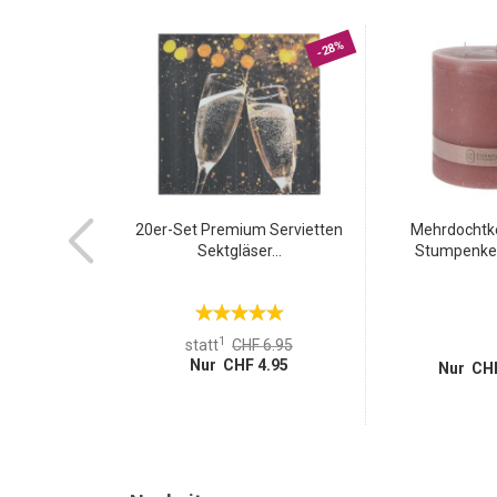
verbinden.
-70%
-28%
ermometer und
20er-Set Premium Servietten
Mehrdochtke
r,...
Sektgläser...
Stumpenkerz
1
 49.95
statt
CHF 6.95
14.95
Nur CHF 4.95
Nur CHF