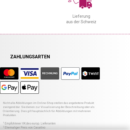
Lieferung
aus der Schweiz
ZAHLUNGSARTEN
Nicht alle Abbildungen im Online-Shop stellen das angebotene Produkt
zwingend dar. Sie dienen zur Visualisierung der Beschreibung oder als
Orientierung. Dies gilt hauptsächlich für Abbildungen mit mehreren
Produkten.
1
Empfohlener VK des europ. Lieferanten
2
Ehemaliger Preis von Casativo