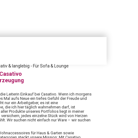
tiv & langlebig - Für Sofa & Lounge
 Casativo
erzeugung
 die Leiterin Einkauf bei Casativo. Wenn ich morgens
es Mal aufs Neue ein tiefes Gefühl der Freude und
ht nur ein Arbeitgeber, es ist eine
 die ich hier täglich wahrnehmen darf, ist
aller Produkte unseres Portfolios liegt in meiner
 versichern, jedes einzelne Stück wird von Herzen
hlt. Wir suchen nicht einfach nur Ware – wir suchen
 Wohnaccessoires für Haus & Garten sowie
Kategorien steckt unsere Mission: Mit Casativo