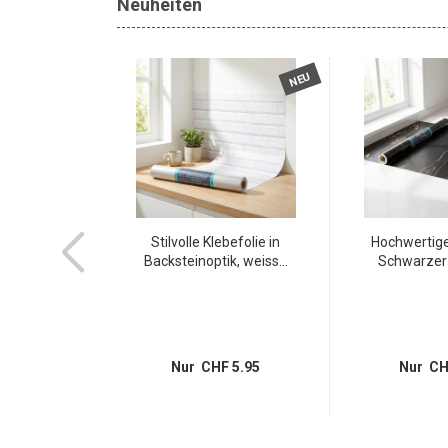
Neuheiten
NEU
NEU
 Stecker Typ 12
Stilvolle Klebefolie in
Hochwertige
ar...
Backsteinoptik, weiss...
Schwarzer 
 5.95
Nur CHF 5.95
Nur CH