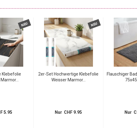
NEU
NEU
 Klebefolie
2er-Set Hochwertige Klebefolie
Flauschiger Ba
Marmor...
Weisser Marmor...
75x45 
F 5.95
Nur CHF 9.95
Nur C