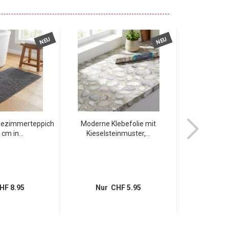
NEU
NEU
dezimmerteppich
Moderne Klebefolie mit
Badmatte
cm in...
Kieselsteinmuster,...
Terrakotta-W
HF 8.95
Nur CHF 5.95
Nur 