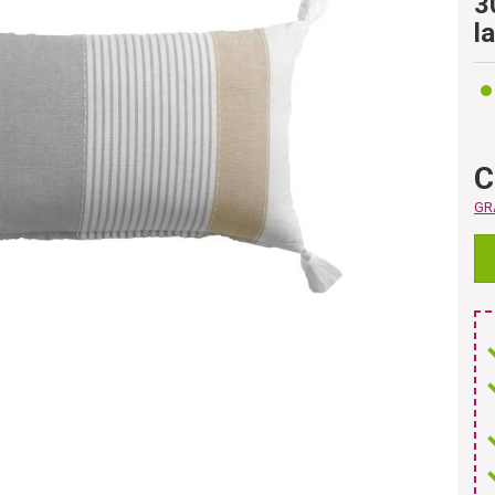
3
l
C
GRA