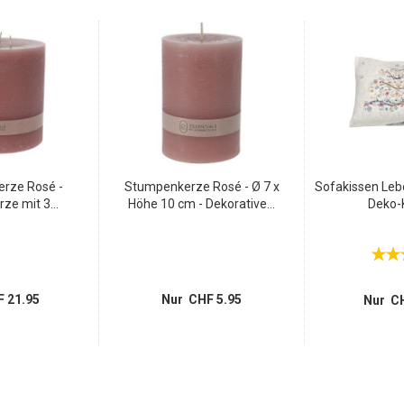
rze Rosé -
Stumpenkerze Rosé - Ø 7 x
Sofakissen Leb
e mit 3...
Höhe 10 cm - Dekorative...
Deko-K
 21.95
Nur CHF 5.95
Nur CH