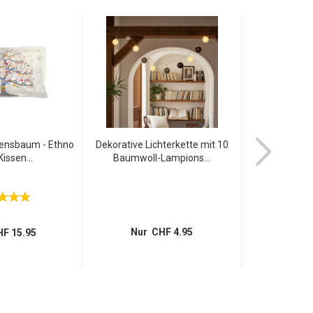
ensbaum - Ethno
Dekorative Lichterkette mit 10
Auto Luften
issen...
Baumwoll-Lampions...
wiederv
1
statt
Nur 
Nur CHF 4.95
F 15.95