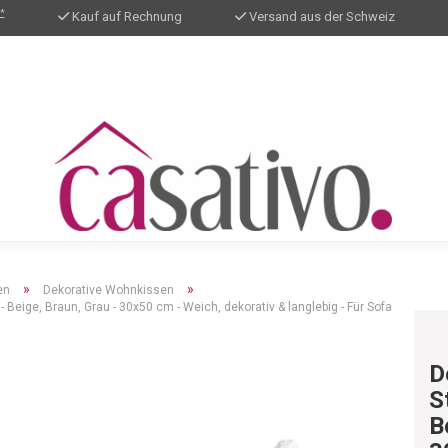
*
Kauf auf Rechnung
Versand aus der Schweiz
»
»
en
Dekorative Wohnkissen
Beige, Braun, Grau - 30x50 cm - Weich, dekorativ & langlebig - Für Sofa
D
S
B