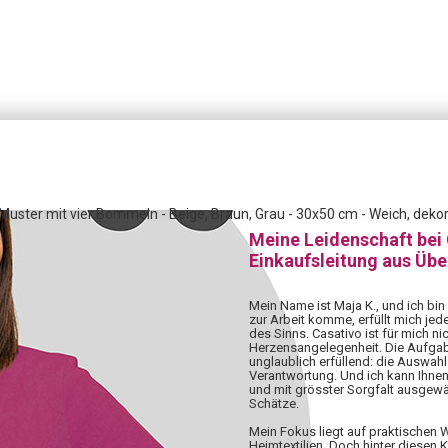
uster mit vier Bommeln - Beige, Braun, Grau - 30x50 cm - Weich, dekora
Meine Leidenschaft bei
Einkaufsleitung aus Üb
Mein Name ist Maja K., und ich bin
zur Arbeit komme, erfüllt mich jed
des Sinns. Casativo ist für mich nic
Herzensangelegenheit. Die Aufgabe,
unglaublich erfüllend: die Auswahl 
Verantwortung. Und ich kann Ihnen
und mit grösster Sorgfalt ausgewä
Schätze.
Mein Fokus liegt auf praktischen
Heimtextilien. Doch hinter diesen 