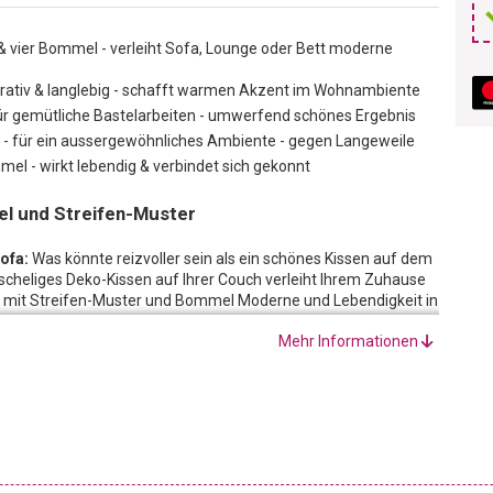
& vier Bommel - verleiht Sofa, Lounge oder Bett moderne
orativ & langlebig - schafft warmen Akzent im Wohnambiente
für gemütliche Bastelarbeiten - umwerfend schönes Ergebnis
- für ein aussergewöhnliches Ambiente - gegen Langeweile
mel - wirkt lebendig & verbindet sich gekonnt
l und Streifen-Muster
Sofa:
Was könnte reizvoller sein als ein schönes Kissen auf dem
scheliges Deko-Kissen auf Ihrer Couch verleiht Ihrem Zuhause
en mit Streifen-Muster und Bommel Moderne und Lebendigkeit in
ation, so setzen Sie auf einen warmen Akzent, mit dem Sie ein
Mehr Informationen
elen.
n Deko-Kissen in ähnlicher Farbwelt kombiniert schaffen ein
 Darüber hinaus vertreibt ein Spiel mit unterschiedlichen
cke Lebendigkeit, die selbst Besuchern nicht verborgen bleibt.
ll ein Hingucker, zudem wartet es mit einer kleinen Raffinesse
che Farben und die Bommel an jeder Ecke sorgen für eine
lässt sich dennoch mit vielen Farben und Materialien gekonnt