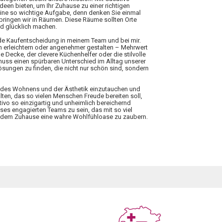
Ideen bieten, um Ihr Zuhause zu einer richtigen
eine so wichtige Aufgabe, denn denken Sie einmal
rbringen wir in Räumen. Diese Räume sollten Orte
nd glücklich machen.
ede Kaufentscheidung in meinem Team und bei mir.
n erleichtern oder angenehmer gestalten – Mehrwert
 Decke, der clevere Küchenhelfer oder die stilvolle
 muss einen spürbaren Unterschied im Alltag unserer
ungen zu finden, die nicht nur schön sind, sondern
elt des Wohnens und der Ästhetik einzutauchen und
lten, das so vielen Menschen Freude bereiten soll,
tivo so einzigartig und unheimlich bereichernd
ieses engagierten Teams zu sein, das mit so viel
 jedem Zuhause eine wahre Wohlfühloase zu zaubern.