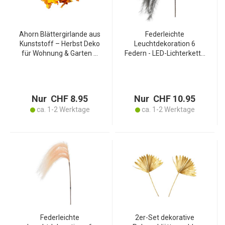
Ahorn Blättergirlande aus
Federleichte
Kunststoff – Herbst Deko
Leuchtdekoration 6
für Wohnung & Garten –
Federn - LED-Lichterkette
Detailgetreue
mit Timerfunktion -
Ausgestaltung – Gelb
Schwarz, 130cm Länge -
Orange – 178x17cm –
Batteriebetrieben - 20
Pflegeleicht & Langlebig
warm-weisse LEDs für
Nur CHF 8.95
Nur CHF 10.95
Vasen
ca. 1-2 Werktage
ca. 1-2 Werktage
Federleichte
2er-Set dekorative