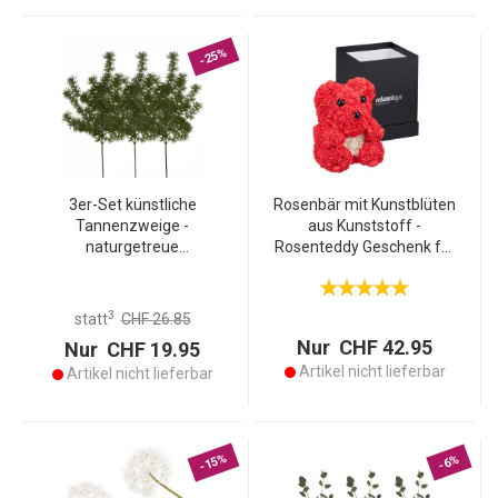
-25%
3er-Set künstliche
Rosenbär mit Kunstblüten
Tannenzweige -
aus Kunststoff -
naturgetreue
Rosenteddy Geschenk für
Weihnachtsdekoration &
Valentins-, Hochzeits- &
Ganzjahres-Blickfang -
Jahrestag - 28cm hoch -
grüne Zeder 78cm -
Inkl. Geschenkbox
3
statt
CHF 26.85
vielseitig & langlebig
Nur CHF 42.95
Nur CHF 19.95
Artikel nicht lieferbar
Artikel nicht lieferbar
-15%
-6%