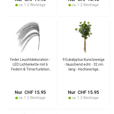
ca. 1-2 Werktage
ca. 1-2 Werktage
Feder Leuchtdekoration -
9 Eukalyptus Kunstzweige
LED Lichterkette mit 6
- täuschend echt - 32 cm
Federn & Timerfunktion
lang - Hochwertige
für gemütliche Abende -
Kunstpflanze für
130 cm lang - Grau -
langanhaltende Freude &
Batteriebetrieben, 20
vielseitige Deko -
warm-weisse LEDs
grün/braun
Nur CHF 15.95
Nur CHF 15.95
ca. 1-2 Werktage
ca. 1-2 Werktage