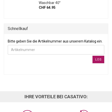
Waschbar 40°
CHF 64.95
Schnellkauf
BITTE GEBEN SIE DIE ARTIKELNUMMER AUS UNSEREM KATALOG
Bitte geben Sie die Artikelnummer aus unserem Katalog ein.
LOS
IHRE VORTEILE BEI CASATIVO: