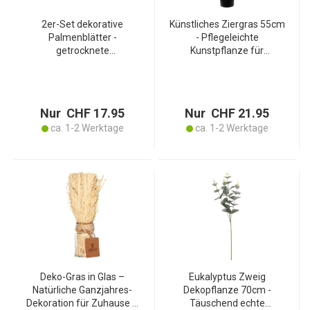
2er-Set dekorative
Künstliches Ziergras 55cm
Palmenblätter -
- Pflegeleichte
getrocknete
Kunstpflanze für
Trockenblumen für
Allergiker & Haustiere -
natürliche Wohnraum-
Täuschend echt,
Deko - Schwarz -
hygienisch,
40x45cm - vielseitiges
geruchsneutral -
Nur CHF 17.95
Nur CHF 21.95
Naturprodukt
10x9.5cm Topf
ca. 1-2 Werktage
ca. 1-2 Werktage
Deko-Gras in Glas –
Eukalyptus Zweig
Natürliche Ganzjahres-
Dekopflanze 70cm -
Dekoration für Zuhause –
Täuschend echte