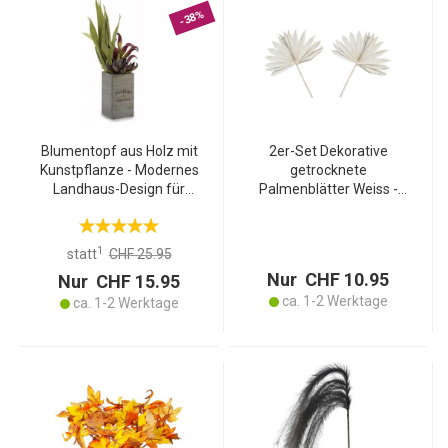
-38%
Blumentopf aus Holz mit
2er-Set Dekorative
Kunstpflanze - Modernes
getrocknete
Landhaus-Design für
Palmenblätter Weiss -
innen & aussen - Robustes
Naturprodukt für stilvolle
HDF-Holz, 10x50x10 cm,
Wohnraum-Dekoration &
ideal als Geschenk
Bastelarbeiten - 40x45cm
1
statt
CHF 25.95
- Vielseitig &
Nur CHF 10.95
Nur CHF 15.95
Atmosphärisch
ca. 1-2 Werktage
ca. 1-2 Werktage