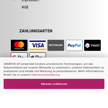
AGB
ZAHLUNGSARTEN
CASATIVO.CH verwendet Cookies und ähnliche Technologien, um das
Nutzererlebnis auf unserer Webseite zu verbessern, unseren Datenverkehr zu
analysieren und Inhalte und Werbung zu personalisieren. Mehr Informationen
Nicht alle Abbildungen im Online-Shop stellen das angebotene Produkt zwingend
dar. Sie dienen zur Visualisierung der Beschreibung oder als Orientierung. Dies
finden Sie in unserer
Datenschutzerklärung
.
gilt hauptsächlich für Abbildungen mit mehreren Produkten.
Hinweis schliessen
1
Empfohlener VK des europ. Lieferanten
2
Ehemaliger Preis von Casativo
3
Summe der Einzelpreise
4
UVP des Herstellers