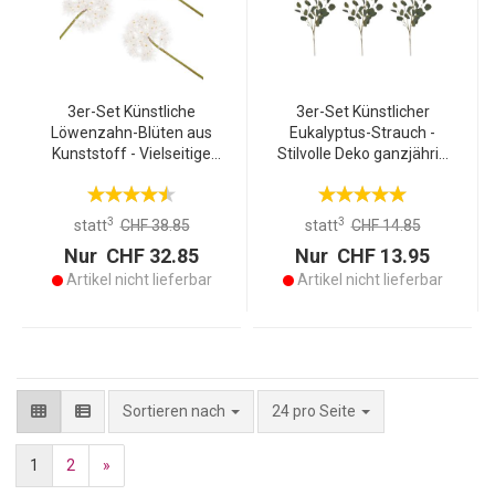
3er-Set Künstliche
3er-Set Künstlicher
Löwenzahn-Blüten aus
Eukalyptus-Strauch -
Kunststoff - Vielseitige
Stilvolle Deko ganzjährig
Deko für Zuhause -
ohne Pflege - Langlebig
Weiss/Braun 89cm lang, Ø
Polyester, PE, Draht, grün -
16cm Blütenkopf -
98 cm für Vase/Kranz
3
3
statt
CHF 38.85
statt
CHF 14.85
Langlebig & Pflegeleicht
Nur CHF 32.85
Nur CHF 13.95
Artikel nicht lieferbar
Artikel nicht lieferbar
pro Seite
Sortieren nach
24 pro Seite
1
2
»