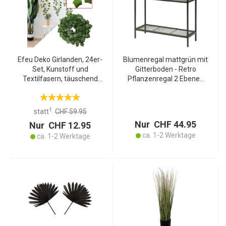
Efeu Deko Girlanden, 24er-
Blumenregal mattgrün mit
Set, Kunstoff und
Gitterboden - Retro
Textilfasern, täuschend
Pflanzenregal 2 Ebenen
echt, jeweils 2,2 m Länge
für Innen & Aussen -
und 81 Blätter zur
Metall 60x22x59cm-Stabil
stilvollen Wanddekoration
& robust
1
statt
CHF 59.95
Nur CHF 44.95
Nur CHF 12.95
ca. 1-2 Werktage
ca. 1-2 Werktage