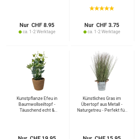
Beige – 22 cm Höhe –
Kunstpflanze für Innen &
Vielseitige Akzente für
Aussenbereich - Langlebig
Wohnzimmer,
- Kunststoff/Metall-Draht
Schlafzimmer & Bad
biegsam
Nur CHF 8.95
Nur CHF 3.75
ca. 1-2 Werktage
ca. 1-2 Werktage
Kunstpflanze Efeu in
Künstliches Gras im
Baumwollseiltopf -
Übertopf aus Metall -
Täuschend echt &
Naturgetreu - Perfekt für
pflegeleicht - Ideal für
Wohnwagen
dunkle Räume & Reisende
Ferienwohnung Camper -
- 38x14cm -
Dekorative Kunstpflanze
PVC/PE/Baumwolle
Grün - 35 x 42 cm
Nur CHF 19.95
Nur CHF 15.95