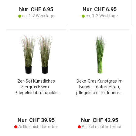
mit Band
Batteriebetrieben
Nur CHF 6.95
Nur CHF 6.95
ca. 1-2 Werktage
ca. 1-2 Werktage
2er-Set Künstliches
Deko-Gras Kunstgras im
Ziergras 55cm -
Bündel - naturgetreu,
Pflegeleicht für dunkle
pflegeleicht, für Innen- &
Räume - Ideal bei Allergien
Aussenbereich - ideal für
& Haustieren -
Wohnwagen,
Wartungsfreier Blickfang
Ferienwohnung - grün,
Solitärpflanze
85cm hoch
Nur CHF 39.95
Nur CHF 42.95
Artikel nicht lieferbar
Artikel nicht lieferbar