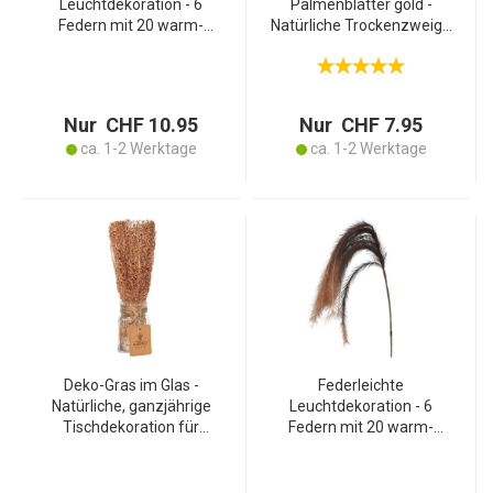
Leuchtdekoration - 6
Palmenblätter gold -
Federn mit 20 warm-
Natürliche Trockenzweige
weissen LEDs &
für Wohnzimmer,
Timerfunktion -
Schlafzimmer & Bad -
Batteriebetrieben, beige,
40x45cm - Ideal für Vasen,
130 cm für Vasen &
Gestecke & Kränze
Nur CHF 10.95
Nur CHF 7.95
Blumensträusse
ca. 1-2 Werktage
ca. 1-2 Werktage
Deko-Gras im Glas -
Federleichte
Natürliche, ganzjährige
Leuchtdekoration - 6
Tischdekoration für
Federn mit 20 warm-
gemütliche
weissen LEDs &
Wohlfühlatmosphäre -
Timerfunktion (6h/18h) -
Dunkelbraun, 22cm hoch,
Dunkelbraun, 130 cm -