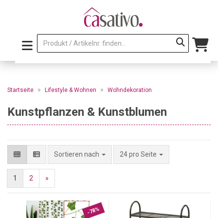
»
»
Startseite
Lifestyle & Wohnen
Wohndekoration
Kunstpflanzen & Kunstblumen
pro Seite
Sortieren nach
24 pro Seite
1
2
»
-78%