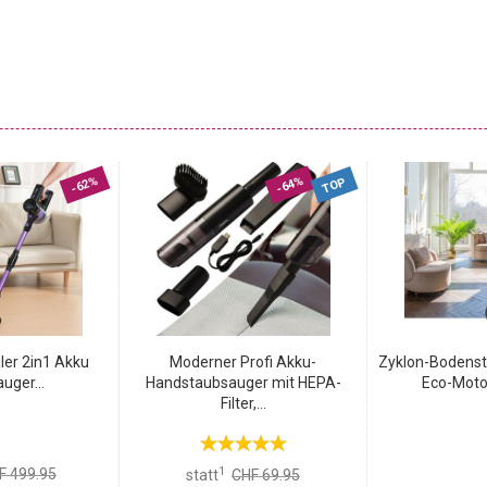
-62%
-64%
TOP
ler 2in1 Akku
Moderner Profi Akku-
Zyklon-Bodens
uger...
Handstaubsauger mit HEPA-
Eco-Motor
Filter,...
1
F 499.95
statt
CHF 69.95