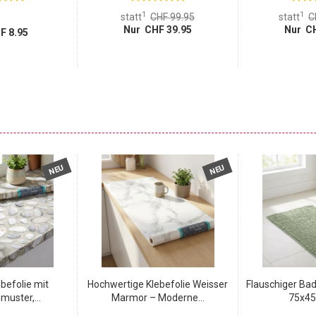
1
1
statt
CHF 99.95
statt
C
Nur CHF 39.95
Nur CH
F 8.95
NEU
NEU
befolie mit
Hochwertige Klebefolie Weisser
Flauschiger Ba
muster,...
Marmor – Moderne...
75x45 