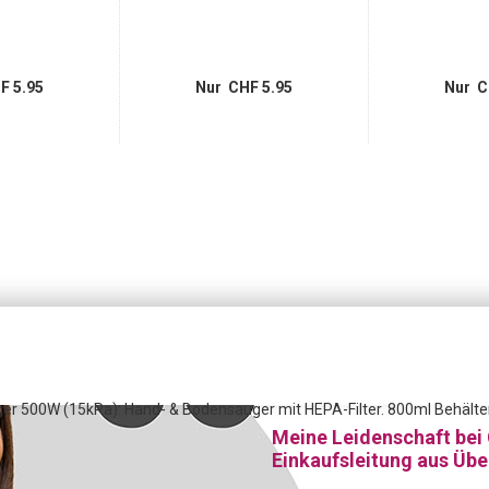
F 5.95
Nur CHF 5.95
Nur C
er 500W (15kPa): Hand- & Bodensauger mit HEPA-Filter. 800ml Behälter, 
Meine Leidenschaft bei
Einkaufsleitung aus Üb