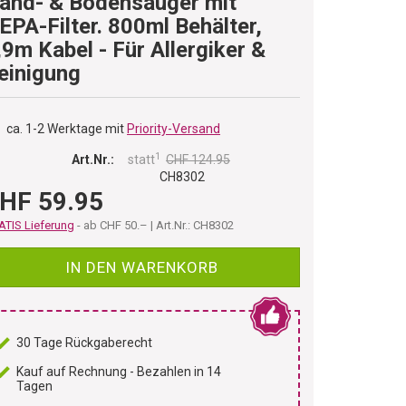
and- & Bodensauger mit
EPA-Filter. 800ml Behälter,
,9m Kabel - Für Allergiker &
einigung
ca. 1-2 Werktage mit
Priority-Versand
1
Art.Nr.:
statt
CHF 124.95
CH8302
HF 59.95
TIS Lieferung
- ab CHF 50.– | Art.Nr.: CH8302
IN DEN WARENKORB
30 Tage Rückgaberecht
Kauf auf Rechnung - Bezahlen in 14
Tagen