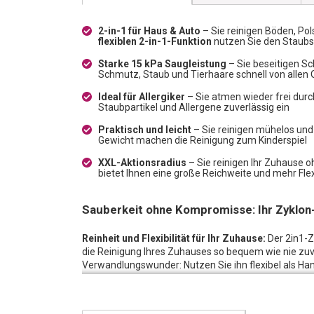
2-in-1 für Haus & Auto
– Sie reinigen Böden, Po
flexiblen 2-in-1-Funktion
nutzen Sie den Staubs
Starke 15 kPa Saugleistung
– Sie beseitigen Sc
Schmutz, Staub und Tierhaare schnell von allen
Ideal für Allergiker
– Sie atmen wieder frei durc
Staubpartikel und Allergene zuverlässig ein
Praktisch und leicht
– Sie reinigen mühelos un
Gewicht machen die Reinigung zum Kinderspiel
XXL-Aktionsradius
– Sie reinigen Ihr Zuhause 
bietet Ihnen eine große Reichweite und mehr Flexi
Sauberkeit ohne Kompromisse: Ihr Zyklon-
Reinheit und Flexibilität für Ihr Zuhause:
Der 2in1-
die Reinigung Ihres Zuhauses so bequem wie nie zuv
Verwandlungswunder: Nutzen Sie ihn flexibel als H
meistern. Mit seinem extralangen Kabel erreichen Si
die Steckdose wechseln zu müssen. Erleben Sie eine