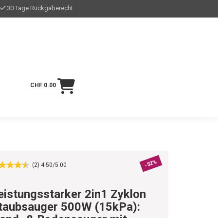
30 Tage Rückgaberecht
CHF 0.00
-52%
(2) 4.50/5.00
eistungsstarker 2in1 Zyklon
taubsauger 500W (15kPa):