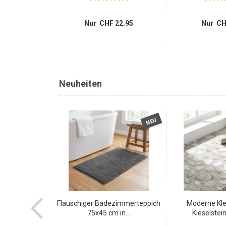
 22.95
12.95
Nur CHF 22.95
Nur CH
Neuheiten
NEU
NEU
ige Klebefolie
Flauschiger Badezimmerteppich
Moderne Kle
rmor...
75x45 cm in...
Kieselstein