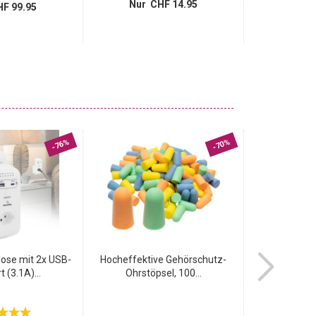
Nur CHF 14.95
Nur C
F 99.95
-76%
-70%
dose mit 2x USB-
Hocheffektive Gehörschutz-
Praktischer 2
 (3.1A)...
Ohrstöpsel, 100...
nass-