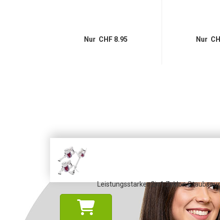
 9.95
Nur CHF 8.95
Nur CH
Leistungsstarker 2in1 Zyklon Staubsaug