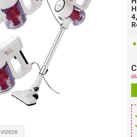
H
H
4
R
C
GRA
VIDEOS