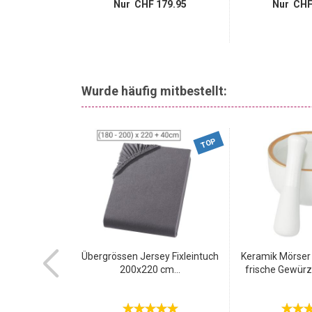
Nur CHF 179.95
Nur CHF
99.95
Wurde häufig mitbestellt:
-43%
TOP
it Deckel & 3
Übergrössen Jersey Fixleintuch
Keramik Mörser 
rn,...
200x220 cm...
frische Gewürz