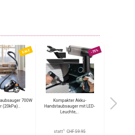
SALE
-75%
taubsauger 700W
Kompakter Akku-
Zyklon 
 (20kPa)...
Handstaubsauger mit LED-
Staubsauger
Leuchte,...
1
1
statt
CHF 59.95
statt