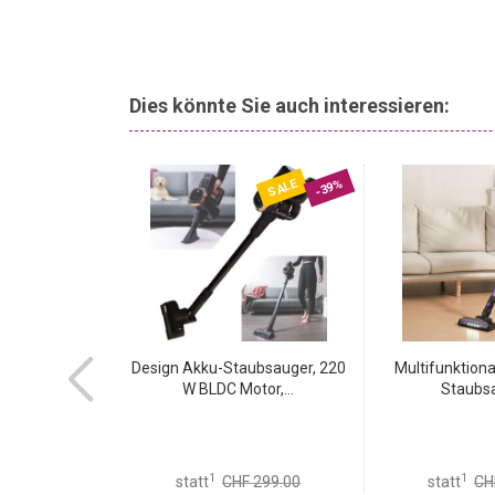
Dies könnte Sie auch interessieren:
SALE
-66%
-39%
ubsauger &
Design Akku-Staubsauger, 220
Multifunktiona
in1 mit...
W BLDC Motor,...
Staubsa
1
1
statt
CHF 299.00
statt
CH
 299.95