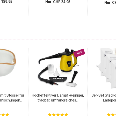
 189.95
Nur CHF 24.95
Nur CH
-60%
mit Stössel für
Hocheffektiver Dampf-Reiniger,
3er-Set Steck
mischungen...
tragbar, umfangreiches...
Ladeport