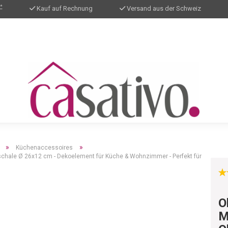
*
Kauf auf Rechnung
Versand aus der Schweiz
»
»
Küchenaccessoires
schale Ø 26x12 cm - Dekoelement für Küche & Wohnzimmer - Perfekt für
O
M