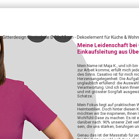
 Gitterdesign Obstschale Ø 26x12 cm - Dekoelement für Küche & Wohn
Meine Leidenschaft bei
Einkaufsleitung aus Üb
Mein Name ist Maja K., und ich bin
zur Arbeit komme, erfüllt mich jed
des Sinns. Casativo ist für mich nic
Herzensangelegenheit. Die Aufgabe,
unglaublich erfüllend: die Auswahl 
Verantwortung. Und ich kann Ihnen
und mit grösster Sorgfalt ausgewä
Schätze.
Mein Fokus liegt auf praktischen
Heimtextilien. Doch hinter diesen 
möchten wir Sie inspirieren, Ihnen 
Wohlfühl-Oase zu machen. Es ist 
darüber nach: 90% unserer Zeit ve
sein, die uns stärken, beruhigen u
Genau das ist der Massstab für j