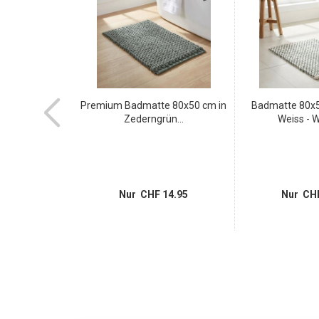
zimmerteppich
Premium Badmatte 80x50 cm in
Badmatte 80x5
in...
Zederngrün...
Weiss - W
 8.95
Nur CHF 14.95
Nur CHF