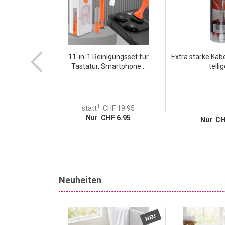
Europaletten -
11-in-1 Reinigungsset für
Extra starke Kab
bel...
Tastatur, Smartphone...
teilig
1
statt
CHF 19.95
Nur CHF 6.95
Nur CH
 5.95
Neuheiten
NEU
NEU