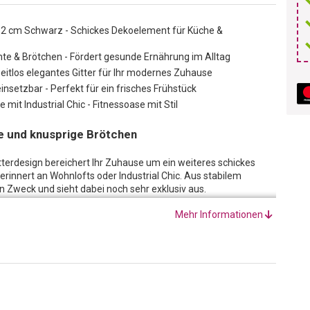
12 cm Schwarz - Schickes Dekoelement für Küche &
üchte & Brötchen - Fördert gesunde Ernährung im Alltag
 Zeitlos elegantes Gitter für Ihr modernes Zuhause
insetzbar - Perfekt für ein frisches Frühstück
mit Industrial Chic - Fitnessoase mit Stil
te und knusprige Brötchen
terdesign bereichert Ihr Zuhause um ein weiteres schickes
 erinnert an Wohnlofts oder Industrial Chic. Aus stabilem
en Zweck und sieht dabei noch sehr exklusiv aus.
korb sind die Früchte immer griffbereit! So kommen Sie zu
Mehr Informationen
ügend Obst und Gemüse zu essen. Wie ein kleiner Reminder
e und schon greifen Sie statt zur Schokolade vielleicht lieber
em, knackigen Obst wird Ihr Zuhause zur Fitnessoase, die dabei
auch ganz leicht zum Korb für Frühstücksbrötchen
ein stylisches Geschirrtuch können Sie vorher hineinlegen und
 Brötchen. Ganz unkompliziert starten Sie gestärkt und munter in