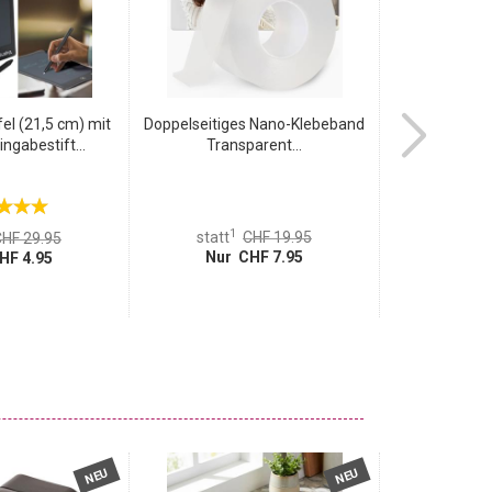
el (21,5 cm) mit
Doppelseitiges Nano-Klebeband
Zusatzgepäck-
ngabestift...
Transparent...
Ko
1
1
statt
CHF 19.95
statt
HF 29.95
Nur CHF 7.95
Nur 
HF 4.95
NEU
NEU