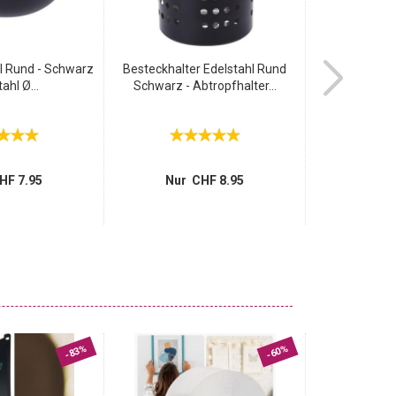
 Rund - Schwarz
Besteckhalter Edelstahl Rund
Elegante Me
ahl Ø...
Schwarz - Abtropfhalter...
Weiss mit
1
statt
Nur 
HF 7.95
Nur CHF 8.95
-83%
-60%