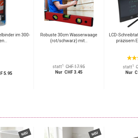
elbinder im 300-
Robuste 30cm Wasserwaage
LCD-Schreibtaf
en...
(rot/schwarz) mit...
präzisem Ei
1
1
statt
CHF 17.95
statt
C
Nur CHF 3.45
Nur C
F 5.95
NEU
NEU