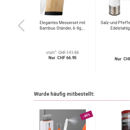
effermühle 40
Elegantes Messerset mit
Salz-und Pfeffe
lem...
Bambus-Ständer, 6-tlg.,...
Edelstahlg
1
statt
CHF 141.95
Nur CHF 66.95
15.95
Nur CHF
Wurde häufig mitbestellt:
-65%