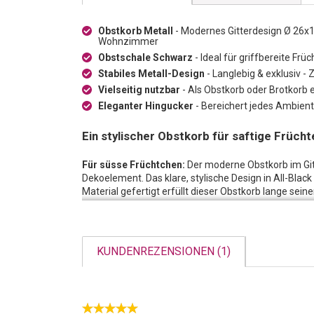
Obstkorb Metall
- Modernes Gitterdesign Ø 26x
Wohnzimmer
Obstschale Schwarz
- Ideal für griffbereite Fr
Stabiles Metall-Design
- Langlebig & exklusiv -
Vielseitig nutzbar
- Als Obstkorb oder Brotkorb e
Eleganter Hingucker
- Bereichert jedes Ambiente 
Ein stylischer Obstkorb für saftige Früch
Für süsse Früchtchen:
Der moderne Obstkorb im Git
Dekoelement. Das klare, stylische Design in All-Black
Material gefertigt erfüllt dieser Obstkorb lange sein
Bleiben Sie fit und gesund im Alltag:
In diesem Obst
allen wichtigen Vitaminen und vergessen nicht gen
steht der Obstkorb auf Ihrem Tisch oder Ihrer Anricht
KUNDENREZENSIONEN (1)
zum grünen Apfel. Zeitlos und edel, gefüllt mit bunt
noch hübsch designed aussieht!
Ein frisches Frühstück:
Der schicke Obstkorb kann 
umfunktioniert werden. Eine größere Serviette oder 
fertig ist der Brotkorb mit ofenfrischen, knusprigen