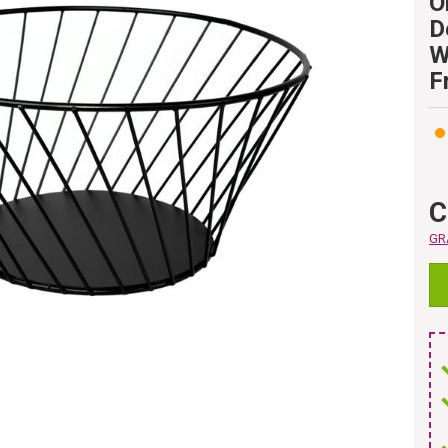
O
D
W
F
C
GRA