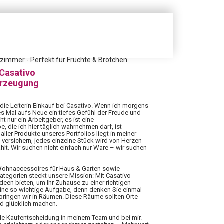
zimmer - Perfekt für Früchte & Brötchen
 Casativo
erzeugung
 die Leiterin Einkauf bei Casativo. Wenn ich morgens
es Mal aufs Neue ein tiefes Gefühl der Freude und
ht nur ein Arbeitgeber, es ist eine
 die ich hier täglich wahrnehmen darf, ist
aller Produkte unseres Portfolios liegt in meiner
 versichern, jedes einzelne Stück wird von Herzen
hlt. Wir suchen nicht einfach nur Ware – wir suchen
 Wohnaccessoires für Haus & Garten sowie
Kategorien steckt unsere Mission: Mit Casativo
Ideen bieten, um Ihr Zuhause zu einer richtigen
eine so wichtige Aufgabe, denn denken Sie einmal
rbringen wir in Räumen. Diese Räume sollten Orte
nd glücklich machen.
ede Kaufentscheidung in meinem Team und bei mir.