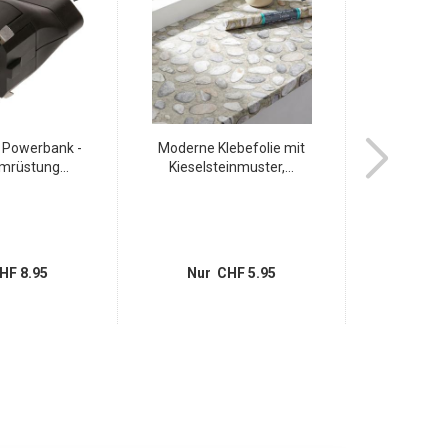
r Powerbank -
Moderne Klebefolie mit
Kabelrolle
mrüstung...
Kieselsteinmuster,...
Steckd
HF 8.95
Nur CHF 5.95
Nur 