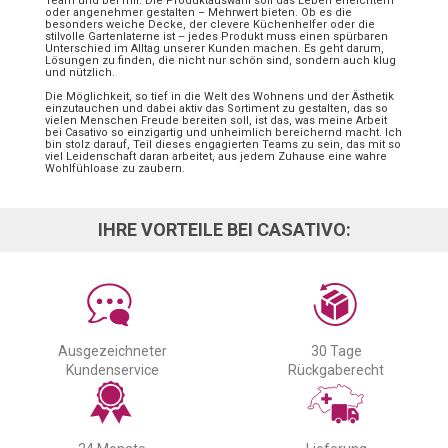
Team und bei mir. Die Produktauswahl soll das Leben erleichtern
oder angenehmer gestalten – Mehrwert bieten. Ob es die
besonders weiche Decke, der clevere Küchenhelfer oder die
stilvolle Gartenlaterne ist – jedes Produkt muss einen spürbaren
Unterschied im Alltag unserer Kunden machen. Es geht darum,
Lösungen zu finden, die nicht nur schön sind, sondern auch klug
und nützlich.
Die Möglichkeit, so tief in die Welt des Wohnens und der Ästhetik
einzutauchen und dabei aktiv das Sortiment zu gestalten, das so
vielen Menschen Freude bereiten soll, ist das, was meine Arbeit
bei Casativo so einzigartig und unheimlich bereichernd macht. Ich
bin stolz darauf, Teil dieses engagierten Teams zu sein, das mit so
viel Leidenschaft daran arbeitet, aus jedem Zuhause eine wahre
Wohlfühloase zu zaubern.
IHRE VORTEILE BEI CASATIVO:
Ausgezeichneter
30 Tage
Kundenservice
Rückgaberecht