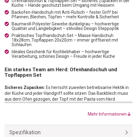
Ofenhandschuh & Topflappen Set – sicheres Zupacken in der
Küche – Hände geschützt beim Umgang mit Heissem
Backofen-Handschuh mit Anti-Rutsch – fester Griff bei
Pfannen, Blechen, Töpfen – mehr Kontrolle & Sicherheit
Baumwoll-Polyester Gewebe dunkelgrau – hochwertige
Qualität und Langlebigkeit – stilvolles Design Steppoptik
Praktisches Topfhandschuh Set – Masse Handschuh
18x28cm, Topflappen 20x20cm – immer griffbereit mit
Schlaufen
Ideales Geschenk für Kochliebhaber – hochwertige
Verarbeitung, schönes Design – Freude in jeder Küche
Ein starkes Team am Herd: Ofenhandschuh und
Topflappen Set
Sicheres Zupacken:
Es herrscht zuweilen betriebsame Hektik in
der Küche und jeder Handgriff sollte sitzen: Das Backblech muss
aus dem Ofen gezogen, der Topf mit der Pasta vom Herd
genommen oder die Würstchen auf dem Grill gewendet werden.
Mit diesem Ofenhandschuh und Topflappen Set aus
Mehr Informationen
hochwertigem Baumwoll-Polyester-Gewebe in Dunkelgrau mit
Details in Steppoptik sind Ihre Hände bestens geschützt. Die Anti-
Rutsch-Beschichtung an der Handpartie der Ofenhandschuhe und
Spezifikation
auf der Rückseite des Topflappens sorgt dafür, dass Sie alle