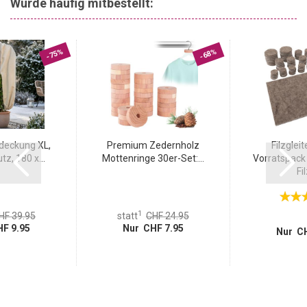
Wurde häufig mitbestellt:
-75%
-68%
deckung XL,
Premium Zedernholz
Filzgleit
z, 180 x...
Mottenringe 30er-Set:...
Vorratspack 
Fil
1
HF 39.95
statt
CHF 24.95
F 9.95
Nur CHF 7.95
Nur CH