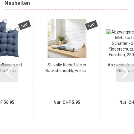
Neuheiten
NEU
NEU
hlkissen mit
Stilvolle Klebefolie in
Abzweigstecke
6x46 cm...
Backsteinoptik, weiss...
Mehrfachs
F 56.95
Nur CHF 5.95
Nur CH