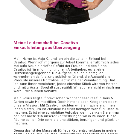
Meine Leidenschaft bei Casativo
Einkaufsleitung aus Überzeugung
Mein Name ist Maja K., und ich bin die Leiterin Einkauf bei
Casativo. Wenn ich morgens zur Arbeit komme, erfüllt mich jedes
Mal aufs Neue ein tiefes Gefühl der Freude und des Sinns.
Casativo ist für mich nicht nur ein Arbeitgeber, es ist eine
Herzensangelegenheit. Die Aufgabe, die ich hier täglich
wahrnehmen darf, ist unglaublich erfüllend: die Auswahl aller
Produkte unseres Portfolios liegt in meiner Verantwortung. Und
ich kann Ihnen versichern, jedes einzelne Stück wird von Herzen
und mit grösster Sorgfalt ausgewählt. Wir suchen nicht einfach nur
Ware – wir suchen Schätze.
Mein Fokus liegt auf praktischen Wohnaccessoires für Haus &
Garten sowie Heimtextilien. Doch hinter diesen Kategorien steckt
unsere Mission: Mit Casativo möchten wir Sie inspirieren, Ihnen
Ideen bieten, um Ihr Zuhause zu einer richtigen Wohlfühl-Oase zu
machen. Es ist eine so wichtige Aufgabe, denn denken Sie einmal
darüber nach: 90% unserer Zeit verbringen wir in Räumen. Diese
Räume sollten Orte sein, die uns stärken, beruhigen und glücklich
machen.
Genau das ist der Massstab für jede Kaufentscheidung in meinem