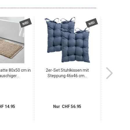
NEU
NEU
tte 80x50 cm in
2er-Set Stuhlkissen mit
2er-Set Hochw
auschiger...
Steppung 46x46 cm...
Weisse
F 14.95
Nur CHF 56.95
Nur 