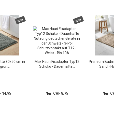
NEU
NEU
te 80x50 cm in
Max Hauri Fixadapter Typ12
Premium Badma
rün...
Schuko - Dauerhafte...
Sand - Fl
 14.95
Nur CHF 8.75
Nur CH