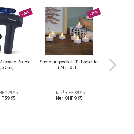
-78%
-75%
 Massage-Pistole,
Stimmungsvolle LED-Teelichter
CR2032 Lith
e Gun,...
(24er-Set)...
(10er-
1
1
HF 279.95
statt
CHF 39.95
statt
F 59.95
Nur CHF 9.95
Nur 