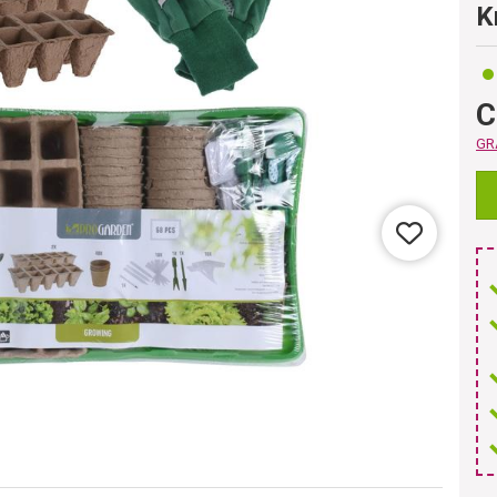
K
C
GRA