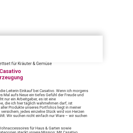
ettset für Kräuter & Gemüse
 Casativo
erzeugung
 die Leiterin Einkauf bei Casativo. Wenn ich morgens
es Mal aufs Neue ein tiefes Gefühl der Freude und
ht nur ein Arbeitgeber, es ist eine
 die ich hier täglich wahrnehmen darf, ist
aller Produkte unseres Portfolios liegt in meiner
 versichern, jedes einzelne Stück wird von Herzen
hlt. Wir suchen nicht einfach nur Ware – wir suchen
 Wohnaccessoires für Haus & Garten sowie
Kategorien steckt unsere Mission: Mit Casativo