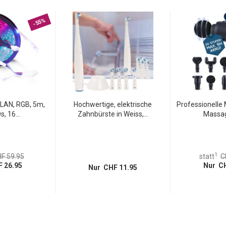
-55%
WLAN, RGB, 5m,
Hochwertige, elektrische
Professionelle
, 16...
Zahnbürste in Weiss,...
Massag
1
F 59.95
statt
C
 26.95
Nur CH
Nur CHF 11.95