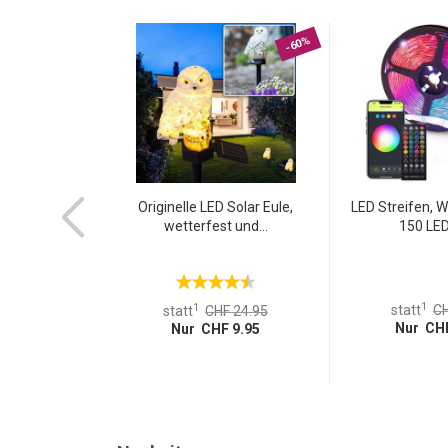
Vorlieben und Ihrem Raum passen.
-20%
-60%
33-teiliges
Originelle LED Solar Eule,
LED Streifen, 
r-Set:...
wetterfest und...
150 LEDs
1
1
F 9.95
statt
CH
statt
CHF 24.95
 7.95
Nur CHF
Nur CHF 9.95