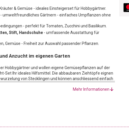
r Kräuter & Gemüse - ideales Einsteigerset für Hobbygärtner.
- umweltfreundliches Gärtnern - einfaches Umpflanzen ohne
edingungen - perfekt für Tomaten, Zucchini und Basilikum.
tten, Stift, Handschuhe
- umfassende Ausstattung für
men, Gemüse - Freiheit zur Auswahl passender Pflanzen.
t und Anzucht im eigenen Garten
icher Hobbygärtner und wollen eigene Gemüsepflanzen auf der
-Set Ihr ideales Hilfsmittel. Die abbaubaren Ziehtöpfe eignen
Bewurzelung von Stecklingen und können anschliessend einfach
be sorgt für die idealen klimatischen Bedingungen bei Ihren
Mehr Informationen
Etiketten, Stift, Handschuhe vervollständigen das Aussaat-Set.
Deckel benutzen Sie immer wieder, um neue Setzlinge zu
e Anzuchttöpfe sind aus biologisch abbaubarer Zellulose. Sobald
zt zu werden, können Sie sie samt Topf eingraben - ganz ohne
et eignet sich für eine Vielzahl von Pflanzenarten – von
ie Freiheit, die Pflanzen auszuwählen, die am besten zu Ihren