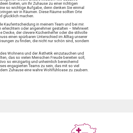
Ideen bieten, um Ihr Zuhause zu einer richtigen
eine so wichtige Aufgabe, denn denken Sie einmal
rbringen wir in Räumen. Diese Räume sollten Orte
nd glücklich machen.
ede Kaufentscheidung in meinem Team und bei mir.
n erleichtern oder angenehmer gestalten – Mehrwert
 Decke, der clevere Küchenhelfer oder die stilvolle
 muss einen spürbaren Unterschied im Alltag unserer
ungen zu finden, die nicht nur schön sind, sondern
elt des Wohnens und der Ästhetik einzutauchen und
lten, das so vielen Menschen Freude bereiten soll,
tivo so einzigartig und unheimlich bereichernd
ieses engagierten Teams zu sein, das mit so viel
 jedem Zuhause eine wahre Wohlfühloase zu zaubern.