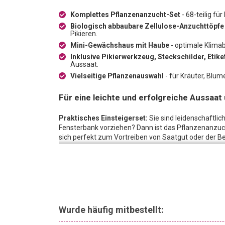
Komplettes Pflanzenanzucht-Set
- 68-teilig fü
Biologisch abbaubare Zellulose-Anzuchttöpfe
Pikieren.
Mini-Gewächshaus mit Haube
- optimale Klimab
Inklusive Pikierwerkzeug, Steckschilder, Etike
Aussaat.
Vielseitige Pflanzenauswahl
- für Kräuter, Blu
Für eine leichte und erfolgreiche Aussaa
Praktisches Einsteigerset:
Sie sind leidenschaftl
Fensterbank vorziehen? Dann ist das Pflanzenanzucht
sich perfekt zum Vortreiben von Saatgut oder der 
mit ausgepflanzt werden. Das Mini-Treibhaus mit Hau
Gärtnerprojekten. Pikierwerkzeug, Pflanzenstecker, 
Umweltfreundlich gärtnern:
Die Anzuchtkiste mit 
züchten bis Sie sie in die Erde einsetzen können. Di
Ihre Sprösslinge bereit sind, in die Erde eingepflan
aufwendiges Pikieren!
Wurde häufig mitbestellt:
Vielseitige Pflanzenauswahl:
Das Pflanzenanzucht-S
Kräutern über Blumen bis hin zu Gemüse. Sie haben d