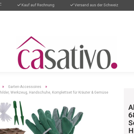
*
Kauf auf Rechnung
Versand aus der Schweiz
»
»
Garten-Accessoires
Schilder, Werkzeug, Handschuhe, Komplettset für Kräuter & Gemüse
A
6
S
H