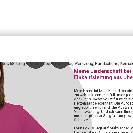
-Set, 68-teilig – Anzuchttöpfe, Schilder, Werkzeug, Handschuhe, Kompl
Meine Leidenschaft bei
Einkaufsleitung aus Üb
Mein Name ist Maja K., und ich bin
zur Arbeit komme, erfüllt mich jed
des Sinns. Casativo ist für mich nic
Herzensangelegenheit. Die Aufgabe,
unglaublich erfüllend: die Auswahl 
Verantwortung. Und ich kann Ihnen
und mit grösster Sorgfalt ausgewä
Schätze.
Mein Fokus liegt auf praktischen
Heimtextilien. Doch hinter diesen 