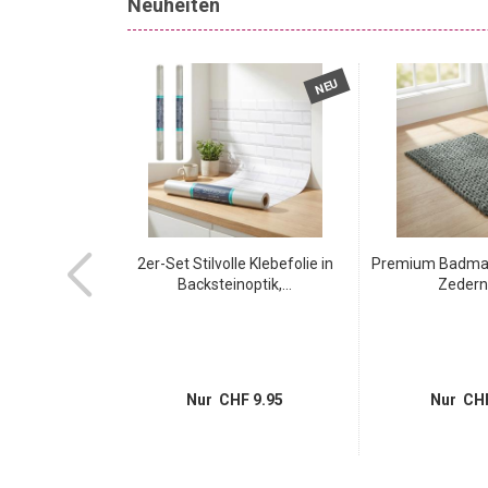
Neuheiten
NEU
NEU
zimmerteppich
2er-Set Stilvolle Klebefolie in
Premium Badmat
in...
Backsteinoptik,...
Zederng
 8.95
Nur CHF 9.95
Nur CHF