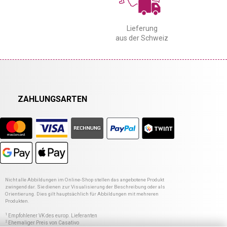
Lieferung
aus der Schweiz
ZAHLUNGSARTEN
Nicht alle Abbildungen im Online-Shop stellen das angebotene Produkt
zwingend dar. Sie dienen zur Visualisierung der Beschreibung oder als
Orientierung. Dies gilt hauptsächlich für Abbildungen mit mehreren
Produkten.
1
Empfohlener VK des europ. Lieferanten
2
Ehemaliger Preis von Casativo