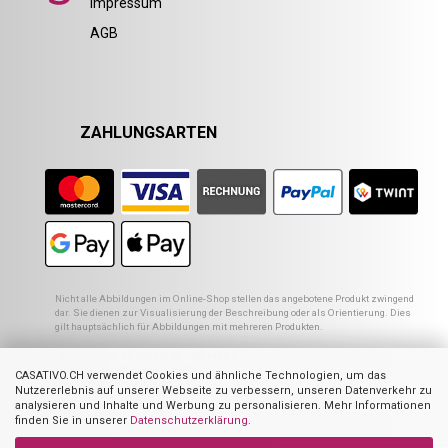
Impressum
AGB
ZAHLUNGSARTEN
Nicht alle Abbildungen im Online-Shop stellen das angebotene Produkt zwingend
dar. Sie dienen zur Visualisierung der Beschreibung oder als Orientierung. Dies
gilt hauptsächlich für Abbildungen mit mehreren Produkten.
1
Empfohlener VK des europ. Lieferanten
2
Ehemaliger Preis von Casativo
CASATIVO.CH verwendet Cookies und ähnliche Technologien, um das
3
Summe der Einzelpreise
Nutzererlebnis auf unserer Webseite zu verbessern, unseren Datenverkehr zu
4
UVP des Herstellers
analysieren und Inhalte und Werbung zu personalisieren. Mehr Informationen
finden Sie in unserer
Datenschutzerklärung
.