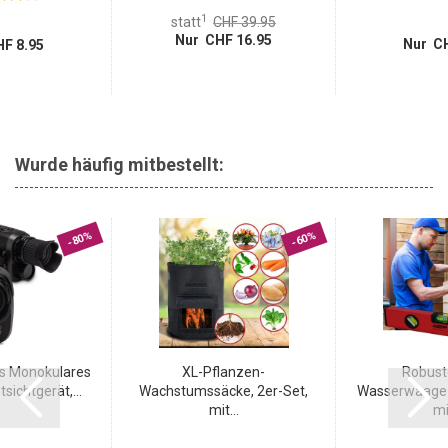
1
statt
CHF 39.95
Nur CHF 16.95
Nur CH
F 8.95
Wurde häufig mitbestellt:
-80%
-60%
es Monokulares
XL-Pflanzen-
Robust
sichtgerät,...
Wachstumssäcke, 2er-Set,
Wasserwaage 
mit...
mit