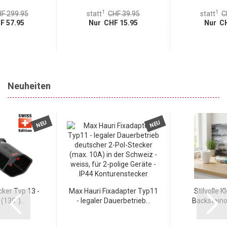
1
1
F 299.95
statt
CHF 39.95
statt
C
F 57.95
Nur CHF 15.95
Nur CH
Neuheiten
NEU
NEU
ker Typ 13 -
Max Hauri Fixadapter Typ11
Stilvolle K
(130°)...
- legaler Dauerbetrieb...
Backsteinop