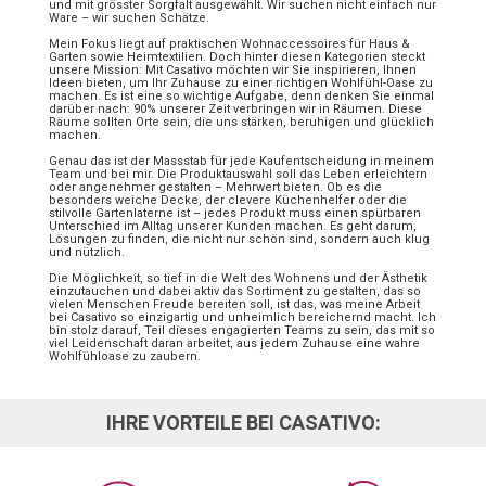
und mit grösster Sorgfalt ausgewählt. Wir suchen nicht einfach nur
Ware – wir suchen Schätze.
Mein Fokus liegt auf praktischen Wohnaccessoires für Haus &
Garten sowie Heimtextilien. Doch hinter diesen Kategorien steckt
unsere Mission: Mit Casativo möchten wir Sie inspirieren, Ihnen
Ideen bieten, um Ihr Zuhause zu einer richtigen Wohlfühl-Oase zu
machen. Es ist eine so wichtige Aufgabe, denn denken Sie einmal
darüber nach: 90% unserer Zeit verbringen wir in Räumen. Diese
Räume sollten Orte sein, die uns stärken, beruhigen und glücklich
machen.
Genau das ist der Massstab für jede Kaufentscheidung in meinem
Team und bei mir. Die Produktauswahl soll das Leben erleichtern
oder angenehmer gestalten – Mehrwert bieten. Ob es die
besonders weiche Decke, der clevere Küchenhelfer oder die
stilvolle Gartenlaterne ist – jedes Produkt muss einen spürbaren
Unterschied im Alltag unserer Kunden machen. Es geht darum,
Lösungen zu finden, die nicht nur schön sind, sondern auch klug
und nützlich.
Die Möglichkeit, so tief in die Welt des Wohnens und der Ästhetik
einzutauchen und dabei aktiv das Sortiment zu gestalten, das so
vielen Menschen Freude bereiten soll, ist das, was meine Arbeit
bei Casativo so einzigartig und unheimlich bereichernd macht. Ich
bin stolz darauf, Teil dieses engagierten Teams zu sein, das mit so
viel Leidenschaft daran arbeitet, aus jedem Zuhause eine wahre
Wohlfühloase zu zaubern.
IHRE VORTEILE BEI CASATIVO: