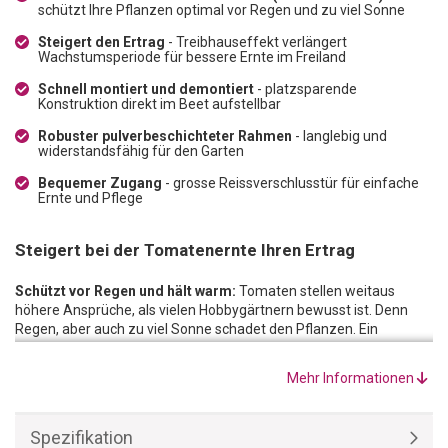
schützt Ihre Pflanzen optimal vor Regen und zu viel Sonne
Steigert den Ertrag
- Treibhauseffekt verlängert
Wachstumsperiode für bessere Ernte im Freiland
Schnell montiert und demontiert
- platzsparende
Konstruktion direkt im Beet aufstellbar
Robuster pulverbeschichteter Rahmen
- langlebig und
widerstandsfähig für den Garten
Bequemer Zugang
- grosse Reissverschlusstür für einfache
Ernte und Pflege
Steigert bei der Tomatenernte Ihren Ertrag
Schützt vor Regen und hält warm:
Tomaten stellen weitaus
höhere Ansprüche, als vielen Hobbygärtnern bewusst ist. Denn
Regen, aber auch zu viel Sonne schadet den Pflanzen. Ein
geschützter und halbschattiger Standort in einem speziellen
Tomatengewächshaus ist somit ideal. Denn hier sind die
Mehr Informationen
empfindlichen und wärmeliebenden Gewächse optimal vor den
Elementen geschützt.
Steigert den Ertrag:
Bedingt durch den Treibhauseffekt, können
Spezifikation