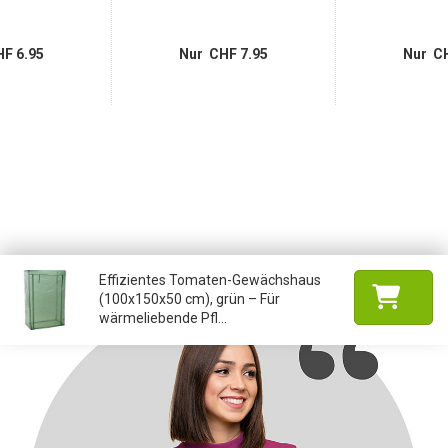
F 6.95
Nur CHF 7.95
Nur CH
Effizientes Tomaten-Gewächshaus
(100x150x50 cm), grün – Für
wärmeliebende Pfl...