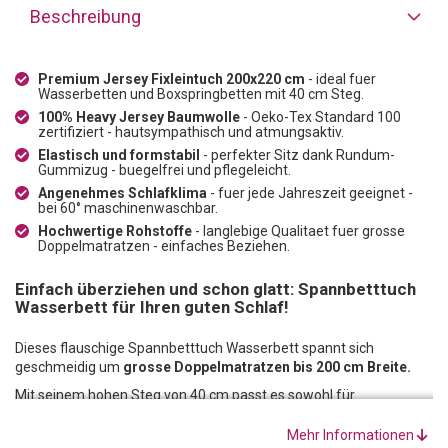
Beschreibung
Premium Jersey Fixleintuch 200x220 cm
- ideal fuer
Wasserbetten und Boxspringbetten mit 40 cm Steg.
100% Heavy Jersey Baumwolle
- Oeko-Tex Standard 100
zertifiziert - hautsympathisch und atmungsaktiv.
Elastisch und formstabil
- perfekter Sitz dank Rundum-
Gummizug - buegelfrei und pflegeleicht.
Angenehmes Schlafklima
- fuer jede Jahreszeit geeignet -
bei 60° maschinenwaschbar.
Hochwertige Rohstoffe
- langlebige Qualitaet fuer grosse
Doppelmatratzen - einfaches Beziehen.
Einfach überziehen und schon glatt: Spannbetttuch
Wasserbett für Ihren guten Schlaf!
Dieses flauschige Spannbetttuch Wasserbett spannt sich
geschmeidig um
grosse Doppelmatratzen bis 200 cm Breite.
Mit seinem hohen Steg von 40 cm passt es sowohl für
Wasserbetten als auch für Boxspringbetten.
Mehr Informationen
Das aus hochwertigen Rohstoffen gefertigte Fixleintuch 200 x 220