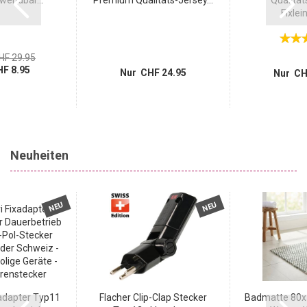
Fixlein
HF 29.95
F 8.95
Nur CHF 24.95
Nur CH
Neuheiten
NEU
NEU
adapter Typ11
Flacher Clip-Clap Stecker
Badmatte 80x5