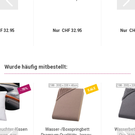
F 32.95
Nur CHF 32.95
Nur CH
Wurde häufig mitbestellt:
SALE
-70%
euchter-Kissen
Wasser-/Boxspringbett
Wasserbet
wendbar...
Premium Qualitäts-Jersey...
Qualität