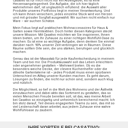
Casativo ist für mich nicht nur ein Arbeitgeber, es ist eine
Herzensangelegenheit. Die Aufgabe, die ich hier täglich
wahrnehmen darf, ist unglaublich erfüllend: die Auswahl aller
Produkte unseres Portfolios liegt in meiner Verantwortung. Und
ich kann Ihnen versichern, jedes einzelne Stück wird von Herzen
und mit grösster Sorgfalt ausgewählt. Wir suchen nicht einfach nur
Ware – wir suchen Schätze.
Mein Fokus liegt auf praktischen Wohnaccessoires für Haus &
Garten sowie Heimtextilien. Doch hinter diesen Kategorien steckt
unsere Mission: Mit Casativo möchten wir Sie inspirieren, Ihnen
Ideen bieten, um Ihr Zuhause zu einer richtigen Wohlfühl-Oase zu
machen. Es ist eine so wichtige Aufgabe, denn denken Sie einmal
darüber nach: 90% unserer Zeit verbringen wir in Räumen. Diese
Räume sollten Orte sein, die uns stärken, beruhigen und glücklich
machen.
Genau das ist der Massstab für jede Kaufentscheidung in meinem
Team und bei mir. Die Produktauswahl soll das Leben erleichtern
oder angenehmer gestalten – Mehrwert bieten. Ob es die
besonders weiche Decke, der clevere Küchenhelfer oder die
stilvolle Gartenlaterne ist – jedes Produkt muss einen spürbaren
Unterschied im Alltag unserer Kunden machen. Es geht darum,
Lösungen zu finden, die nicht nur schön sind, sondern auch klug
und nützlich.
Die Möglichkeit, so tief in die Welt des Wohnens und der Ästhetik
einzutauchen und dabei aktiv das Sortiment zu gestalten, das so
vielen Menschen Freude bereiten soll, ist das, was meine Arbeit
bei Casativo so einzigartig und unheimlich bereichernd macht. Ich
bin stolz darauf, Teil dieses engagierten Teams zu sein, das mit so
viel Leidenschaft daran arbeitet, aus jedem Zuhause eine wahre
Wohlfühloase zu zaubern.
IHRE VORTEILE BEI CASATIVO: