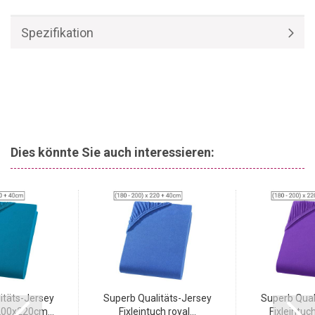
cm natur besteht zu
100 % aus Heavy Jersey Baumwolle.
Das
garantiert ein angenehmes Schlafklima in jeder Jahreszeit.
Spezifikation
Dies könnte Sie auch interessieren:
itäts-Jersey
Superb Qualitäts-Jersey
Superb Qual
200x220cm...
Fixleintuch royal...
Fixleintuch 