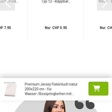
uerbetrieb...
Typ 12 - klappbar...
Weiss - W
F 7.95
Nur CHF 5.95
Nur CH
Premium Jersey Fixleintuch natur
200x220 cm - für
Wasser-/Boxspringbetten mit...