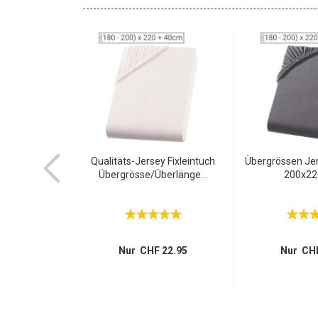
-59%
ttungsdecke,
Qualitäts-Jersey Fixleintuch
Übergrössen Jer
cm,...
Übergrösse/Überlänge...
200x220
F 9.75
 3.95
Nur CHF 22.95
Nur CHF