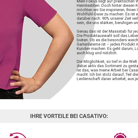
Mein Fokus liegt auf praktischen
Heimtextilien. Doch hinter diesen 
möchten wir Sie inspirieren, Ihnen 
Wohlfühl-Oase zu machen. Es ist 
darüber nach: 90% unserer Zeit ve
sein, die uns stärken, beruhigen u
Genau das ist der Massstab für j
Die Produktauswahl soll das Lebe
bieten. Ob es die besonders weiche
Gartenlaterne ist – jedes Produkt
Kunden machen. Es geht darum, Lös
auch klug und nützlich.
Die Möglichkeit, so tief in die W
dabei aktiv das Sortiment zu gesta
ist das, was meine Arbeit bei Casa
macht. Ich bin stolz darauf, Teil d
Leidenschaft daran arbeitet, aus
IHRE VORTEILE BEI CASATIVO: