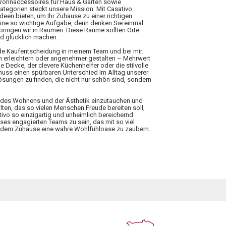
 Wohnaccessoires für Haus & Garten sowie
Kategorien steckt unsere Mission: Mit Casativo
Ideen bieten, um Ihr Zuhause zu einer richtigen
eine so wichtige Aufgabe, denn denken Sie einmal
rbringen wir in Räumen. Diese Räume sollten Orte
nd glücklich machen.
ede Kaufentscheidung in meinem Team und bei mir.
n erleichtern oder angenehmer gestalten – Mehrwert
 Decke, der clevere Küchenhelfer oder die stilvolle
 muss einen spürbaren Unterschied im Alltag unserer
ungen zu finden, die nicht nur schön sind, sondern
elt des Wohnens und der Ästhetik einzutauchen und
lten, das so vielen Menschen Freude bereiten soll,
tivo so einzigartig und unheimlich bereichernd
ieses engagierten Teams zu sein, das mit so viel
 jedem Zuhause eine wahre Wohlfühloase zu zaubern.