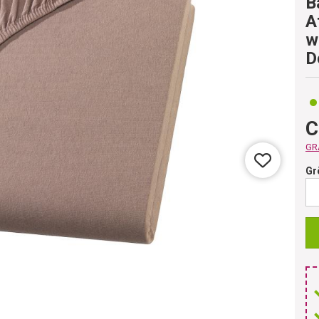
B
A
w
D
C
GRA
Gr