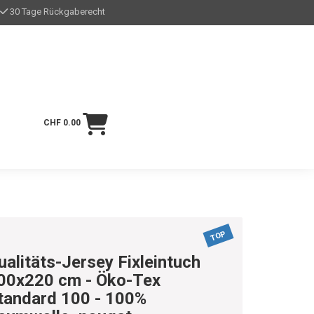
30 Tage Rückgaberecht
CHF 0.00
TOP
ualitäts-Jersey Fixleintuch
00x220 cm - Öko-Tex
tandard 100 - 100%