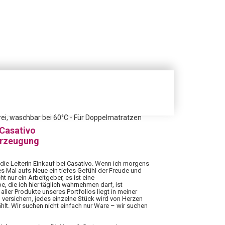
ei, waschbar bei 60°C - Für Doppelmatratzen
 Casativo
erzeugung
 die Leiterin Einkauf bei Casativo. Wenn ich morgens
es Mal aufs Neue ein tiefes Gefühl der Freude und
ht nur ein Arbeitgeber, es ist eine
 die ich hier täglich wahrnehmen darf, ist
aller Produkte unseres Portfolios liegt in meiner
 versichern, jedes einzelne Stück wird von Herzen
hlt. Wir suchen nicht einfach nur Ware – wir suchen