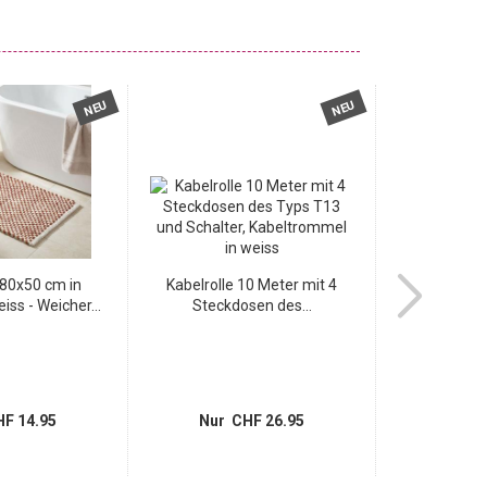
NEU
NEU
80x50 cm in
Kabelrolle 10 Meter mit 4
2er-Set Hochw
iss - Weicher...
Steckdosen des...
Weisse
F 14.95
Nur CHF 26.95
Nur 