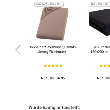
SALE
Fixleintuch -
Doppelbett Premium Qualitäts-
Luxus Frottee
olle...
Jersey Fixleintuch...
180x200 cm -
18.95
Nur CHF 16.95
Nur CHF
Wurde häufig mitbestellt: