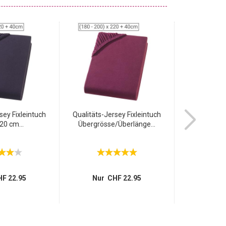
sey Fixleintuch
Qualitäts-Jersey Fixleintuch
Qualitäts-Je
20 cm...
Übergrösse/Überlänge...
Übergröss
F 22.95
Nur CHF 22.95
Nur 