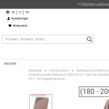
Portofreie Lieferung
Kundenlogin
Merkzettel
WEITERE
»
»
Startseite
Schlafzimmer
Bettwäsche & Fixleintü
Qualitäts-Jersey Fixleintuch 200x220 cm - Öko-Tex Standard
60°C - Für Doppelmatratzen