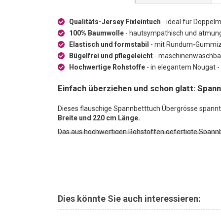
Qualitäts-Jersey Fixleintuch
- ideal für Doppel
100% Baumwolle
- hautsympathisch und atmungs
Elastisch und formstabil
- mit Rundum-Gummizug 
Bügelfrei und pflegeleicht
- maschinenwaschbar 
Hochwertige Rohstoffe
- in elegantem Nougat -
Einfach überziehen und schon glatt: Spann
Dieses flauschige Spannbetttuch Übergrösse spann
Breite und 220 cm Länge.
Das aus hochwertigen Rohstoffen gefertigte Spann
garantiert ein angenehmes Schlafklima in jeder Jahr
Dies könnte Sie auch interessieren: