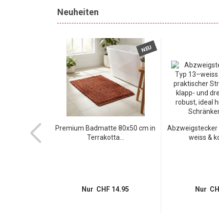
Neuheiten
NEU
NEU
 Klebefolie in
Premium Badmatte 80x50 cm in
Abzweigstecker 
tik,...
Terrakotta...
weiss & k
 9.95
Nur CHF 14.95
Nur CH