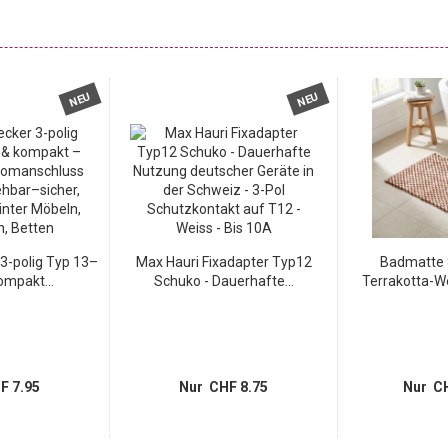
NEU
NEU
3-polig Typ 13–
Max Hauri Fixadapter Typ12
Badmatte 
ompakt...
Schuko - Dauerhafte...
Terrakotta-We
F 7.95
Nur CHF 8.75
Nur CH