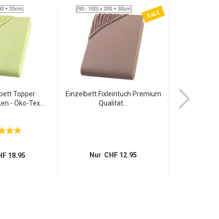
SALE
bett Topper
Einzelbett Fixleintuch Premium
Topper Pre
en - Öko-Tex...
Qualität...
Jersey F
Nur CHF 12.95
Nur 
F 18.95