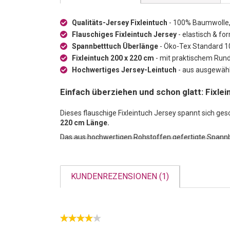
Qualitäts-Jersey Fixleintuch
- 100% Baumwolle, 
Flauschiges Fixleintuch Jersey
- elastisch & f
Spannbetttuch Überlänge
- Öko-Tex Standard 10
Fixleintuch 200 x 220 cm
- mit praktischem Rund
Hochwertiges Jersey-Leintuch
- aus ausgewähl
Einfach überziehen und schon glatt: Fixlei
Dieses flauschige Fixleintuch Jersey spannt sich g
220 cm Länge.
Das aus hochwertigen Rohstoffen gefertigte Spann
garantiert ein angenehmes Schlafklima in jeder Jahr
KUNDENREZENSIONEN (1)