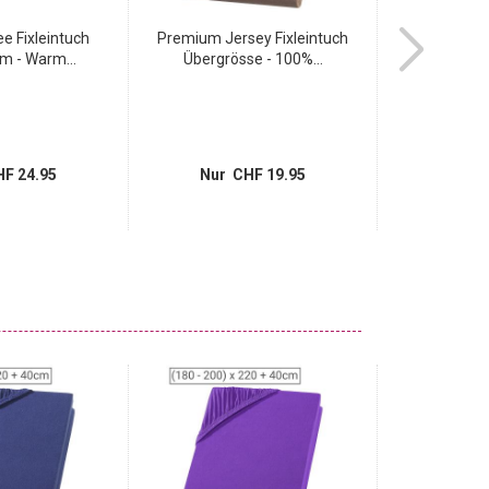
ee Fixleintuch
Premium Jersey Fixleintuch
Boxsprin
 - Warm...
Übergrösse - 100%...
Fixleintu
F 24.95
Nur CHF 19.95
Nur 