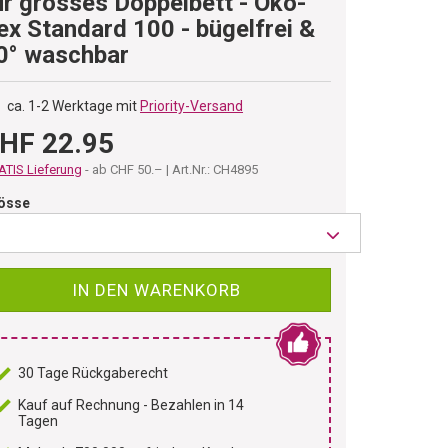
ür grosses Doppelbett - Öko-
ex Standard 100 - bügelfrei &
0° waschbar
ca. 1-2 Werktage mit
Priority-Versand
HF 22.95
TIS Lieferung
- ab CHF 50.– | Art.Nr.: CH4895
össe
IN DEN WARENKORB
30 Tage Rückgaberecht
Kauf auf Rechnung - Bezahlen in 14
Tagen