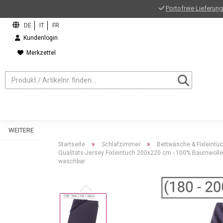
Portofreie Lieferung
Kundenlogin
Merkzettel
WEITERE
»
»
Startseite
Schlafzimmer
Bettwäsche & Fixleintü
Qualitäts-Jersey Fixleintuch 200x220 cm - 100% Baumwolle f
waschbar