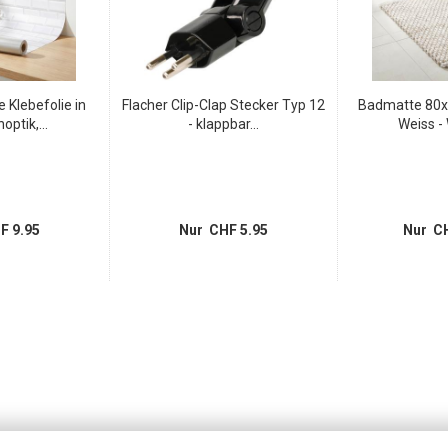
e Klebefolie in
Flacher Clip-Clap Stecker Typ 12
Badmatte 80x
optik,...
- klappbar...
Weiss - 
F 9.95
Nur CHF 5.95
Nur CH