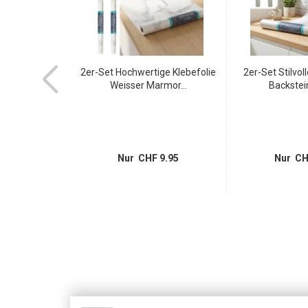
efolie Weisser
2er-Set Hochwertige Klebefolie
2er-Set Stilvoll
derne...
Weisser Marmor...
Backstein
 5.95
Nur CHF 9.95
Nur CH