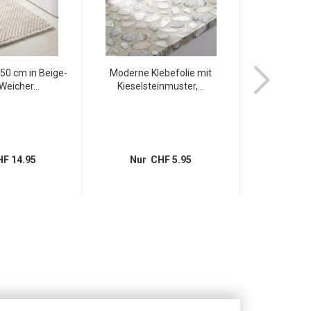
50 cm in Beige-
Moderne Klebefolie mit
Max Hauri Fi
Weicher...
Kieselsteinmuster,...
legaler D
F 14.95
Nur CHF 5.95
Nur 