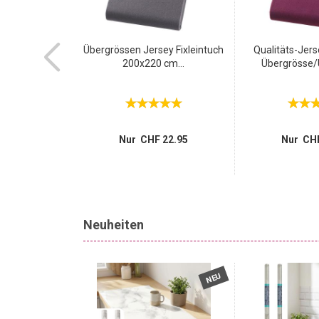
Gehörschutz-
Übergrössen Jersey Fixleintuch
Qualitäts-Jers
 100...
200x220 cm...
Übergrösse/Ü
 29.95
 8.95
Nur CHF 22.95
Nur CHF
Neuheiten
NEU
NEU