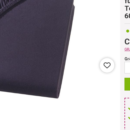
f
T
6
C
GRA
Gr