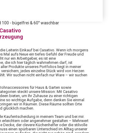
 100 - bügelfrei & 60° waschbar
 Casativo
erzeugung
 die Leiterin Einkauf bei Casativo. Wenn ich morgens
es Mal aufs Neue ein tiefes Gefühl der Freude und
ht nur ein Arbeitgeber, es ist eine
 die ich hier täglich wahrnehmen darf, ist
aller Produkte unseres Portfolios liegt in meiner
 versichern, jedes einzelne Stück wird von Herzen
hlt. Wir suchen nicht einfach nur Ware – wir suchen
 Wohnaccessoires für Haus & Garten sowie
Kategorien steckt unsere Mission: Mit Casativo
Ideen bieten, um Ihr Zuhause zu einer richtigen
eine so wichtige Aufgabe, denn denken Sie einmal
rbringen wir in Räumen. Diese Räume sollten Orte
nd glücklich machen.
ede Kaufentscheidung in meinem Team und bei mir.
n erleichtern oder angenehmer gestalten – Mehrwert
 Decke, der clevere Küchenhelfer oder die stilvolle
 muss einen spürbaren Unterschied im Alltag unserer