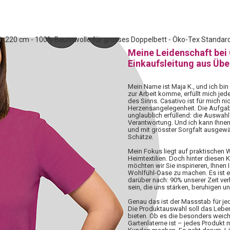
00x220 cm - 100% Baumwolle für grosses Doppelbett - Öko-Tex Standard
Meine Leidenschaft bei
Einkaufsleitung aus Üb
Mein Name ist Maja K., und ich bin
zur Arbeit komme, erfüllt mich jed
des Sinns. Casativo ist für mich nic
Herzensangelegenheit. Die Aufgabe,
unglaublich erfüllend: die Auswahl 
Verantwortung. Und ich kann Ihnen
und mit grösster Sorgfalt ausgewä
Schätze.
Mein Fokus liegt auf praktischen
Heimtextilien. Doch hinter diesen 
möchten wir Sie inspirieren, Ihnen 
Wohlfühl-Oase zu machen. Es ist 
darüber nach: 90% unserer Zeit ve
sein, die uns stärken, beruhigen u
Genau das ist der Massstab für j
Die Produktauswahl soll das Lebe
bieten. Ob es die besonders weiche
Gartenlaterne ist – jedes Produkt