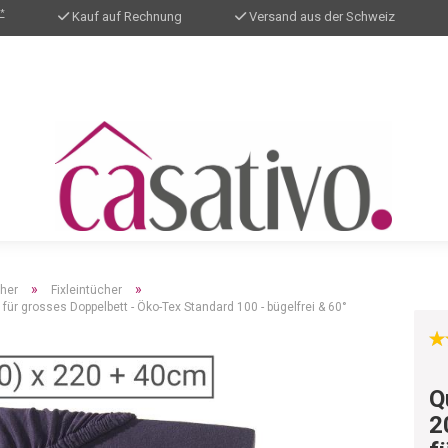
*
Kauf auf Rechnung
Versand aus der Schweiz
»
»
cher
Fixleintücher
ür grosses Doppelbett - Öko-Tex Standard 100 - bügelfrei & 60°
Q
2