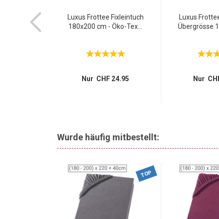
xus Frottee
Luxus Frottee Fixleintuch
Luxus Frottee
- 180...
180x200 cm - Öko-Tex...
Übergrösse 1
24.95
Nur CHF 24.95
Nur CHF
Wurde häufig mitbestellt:
-70%
TOP