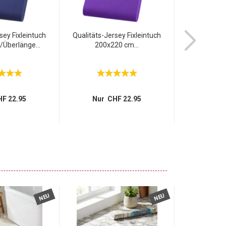
sey Fixleintuch
Qualitäts-Jersey Fixleintuch
Qualitäts-Je
/Überlänge...
200x220 cm...
Übergröss
F 22.95
Nur CHF 22.95
Nur 
NEU
NEU