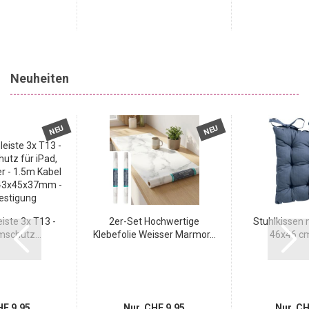
Neuheiten
NEU
NEU
iste 3x T13 -
2er-Set Hochwertige
Stuhlkissen 
schutz...
Klebefolie Weisser Marmor...
46x46 cm 
F 9.95
Nur CHF 9.95
Nur CH