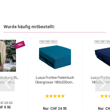
Wurde häufig mitbestellt:
-75%
deckung XL,
Luxus Frottee Fixleintuch
Luxus Frotte
z, 180 x...
Übergrösse 180x200cm...
180x200 cm 
HF 39.95
F 9.95
Nur CHF 24.95
Nur CH