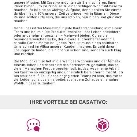
unsere Mission: Mit Casativo möchten wir Sie inspirieren, Ihnen
Ideen bieten, um Ihr Zuhause zu einer richtigen Wohlfühl-Oase zu
machen. Es ist eine so wichtige Aufgabe, denn denken Sie einmal
darüber nach: 90% unserer Zeit verbringen wir in Räumen. Diese
Räume sollten Orte sein, die uns stärken, beruhigen und glücklich
machen.
Genau das ist der Massstab für jede Kaufentscheidung in meinem
Team und bei mir. Die Produktauswahl soll das Leben erleichtern
oder angenehmer gestalten – Mehrwert bieten. Ob es die
besonders weiche Decke, der clevere Küchenhelfer oder die
stilvolle Gartenlaterne ist – jedes Produkt muss einen spürbaren
Unterschied im Alltag unserer Kunden machen. Es geht darum,
Lösungen zu finden, die nicht nur schön sind, sondern auch klug
und nützlich.
Die Möglichkeit, so tief in die Welt des Wohnens und der Ästhetik
einzutauchen und dabei aktiv das Sortiment zu gestalten, das so
vielen Menschen Freude bereiten soll, ist das, was meine Arbeit
bei Casativo so einzigartig und unheimlich bereichernd macht. Ich
bin stolz darauf, Teil dieses engagierten Teams zu sein, das mit so
viel Leidenschaft daran arbeitet, aus jedem Zuhause eine wahre
Wohlfühloase zu zaubern.
IHRE VORTEILE BEI CASATIVO: