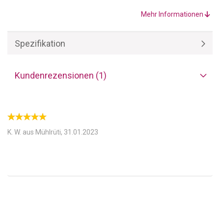
200 cm besteht zu
80% aus Baumwolle und 20%
Microfaser/Polyester
und ist daher besonders warm. Das
Mehr Informationen
garantiert ein angenehmes Schlafklima auch in der kalten
Jahreszeit.
Spezifikation
Kundenrezensionen (1)
K. W. aus Mühlrüti,
31.01.2023