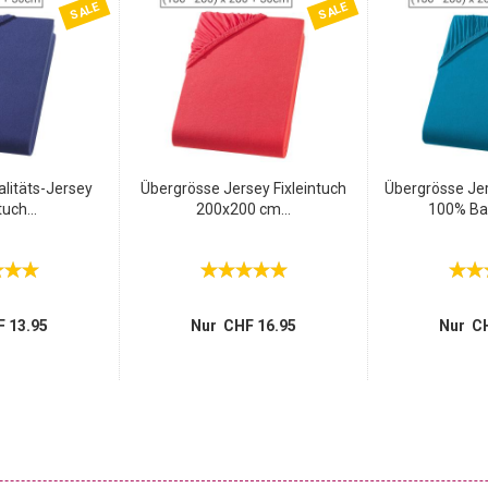
SALE
SALE
litäts-Jersey
Übergrösse Jersey Fixleintuch
Übergrösse Jer
tuch...
200x200 cm...
100% Ba
 13.95
Nur CHF 16.95
Nur CH