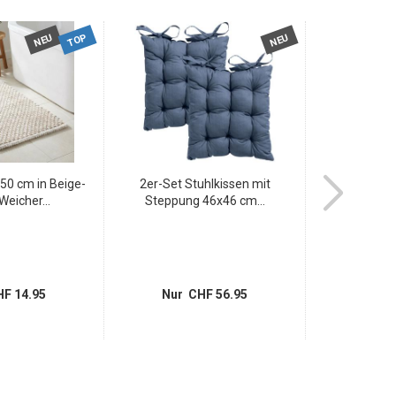
TOP
NEU
NEU
50 cm in Beige-
2er-Set Stuhlkissen mit
Premium Badm
Weicher...
Steppung 46x46 cm...
Sand - F
F 14.95
Nur CHF 56.95
Nur 