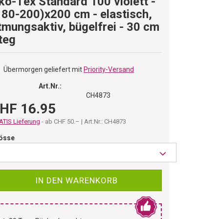
ko-Tex Standard 100 violett -
180-200)x200 cm - elastisch,
tmungsaktiv, bügelfrei - 30 cm
teg
Übermorgen geliefert mit
Priority-Versand
Art.Nr.:
CH4873
HF 16.95
TIS Lieferung
- ab CHF 50.– | Art.Nr.: CH4873
össe
IN DEN WARENKORB