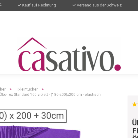
*
Kauf auf Rechnung
Versand aus der Schweiz
»
»
cher
Fixleintücher
ko-Tex Standard 100 violett - (180-200)x200 cm - elastisch,
Ü
F