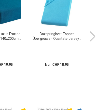
Luxus Frottee
Boxspringbett-Topper
Übergrösse
- 140x200cm...
Übergrösse - Qualitäts-Jersey...
Fixlein
F 19.95
Nur CHF 18.95
Nur 