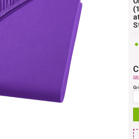
Ö
(
a
S
C
GRA
Gr