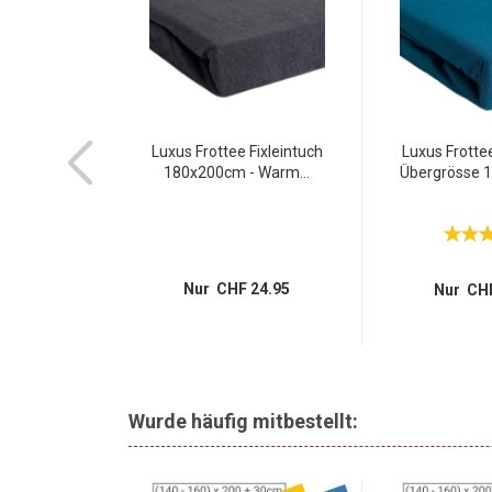
opper Premium
Luxus Frottee Fixleintuch
Luxus Frottee
intuch...
180x200cm - Warm...
Übergrösse 1
18.95
Nur CHF 24.95
Nur CHF
Wurde häufig mitbestellt: