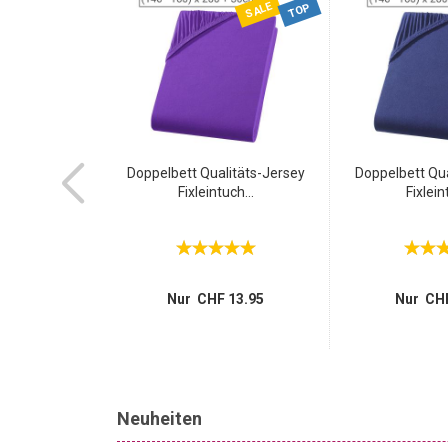
SALE
SALE
-61%
TOP
pfreiniger &
Doppelbett Qualitäts-Jersey
Doppelbett Qua
1200W...
Fixleintuch...
Fixlein
 169.95
64.95
Nur CHF 13.95
Nur CHF
Neuheiten