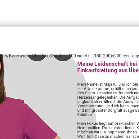
100% Baumwolle Öko-Tex Standard 100 violett - (180-200)x200 cm - elas
Meine Leidenschaft bei
Einkaufsleitung aus Üb
Mein Name ist Maja K., und ich bin
zur Arbeit komme, erfüllt mich jed
des Sinns. Casativo ist für mich nic
Herzensangelegenheit. Die Aufgabe,
unglaublich erfüllend: die Auswahl 
Verantwortung. Und ich kann Ihnen
und mit grösster Sorgfalt ausgewä
Schätze.
Mein Fokus liegt auf praktischen
Heimtextilien. Doch hinter diesen 
möchten wir Sie inspirieren, Ihnen 
Wohlfühl-Oase zu machen. Es ist 