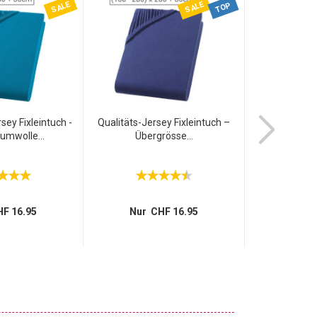
SALE
SALE
TOP
sey Fixleintuch -
Qualitäts-Jersey Fixleintuch –
Übergrösse Je
umwolle...
Übergrösse...
100% Ba
F 16.95
Nur CHF 16.95
Nur 