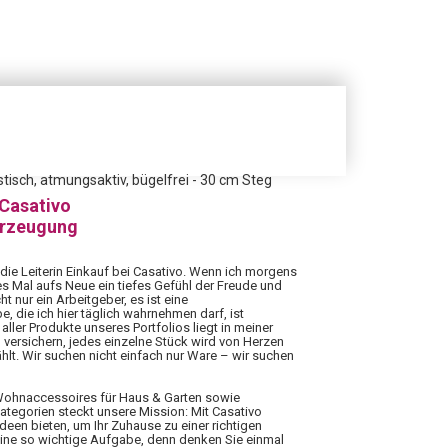
tisch, atmungsaktiv, bügelfrei - 30 cm Steg
 Casativo
erzeugung
 die Leiterin Einkauf bei Casativo. Wenn ich morgens
es Mal aufs Neue ein tiefes Gefühl der Freude und
ht nur ein Arbeitgeber, es ist eine
 die ich hier täglich wahrnehmen darf, ist
aller Produkte unseres Portfolios liegt in meiner
 versichern, jedes einzelne Stück wird von Herzen
hlt. Wir suchen nicht einfach nur Ware – wir suchen
 Wohnaccessoires für Haus & Garten sowie
Kategorien steckt unsere Mission: Mit Casativo
Ideen bieten, um Ihr Zuhause zu einer richtigen
eine so wichtige Aufgabe, denn denken Sie einmal