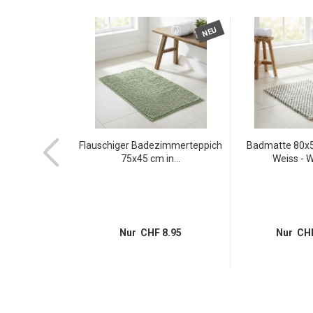
NEU
NEU
te 3x T13 -
Flauschiger Badezimmerteppich
Badmatte 80x5
chutz...
75x45 cm in...
Weiss - W
 9.95
Nur CHF 8.95
Nur CHF