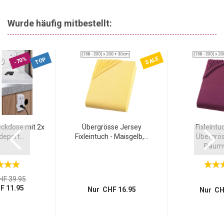
Wurde häufig mitbestellt:
SALE
-70%
TOP
ckdose mit 2x
Übergrösse Jersey
Fixleintu
eport...
Fixleintuch - Maisgelb,...
Übergrö
Baumwo
HF 39.95
F 11.95
Nur CHF 16.95
Nur CH