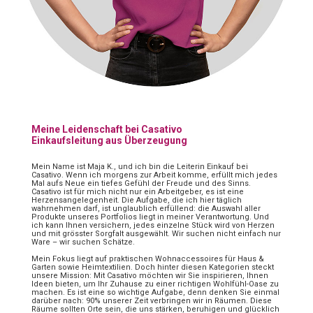
Meine Leidenschaft bei Casativo
Einkaufsleitung aus Überzeugung
Mein Name ist Maja K., und ich bin die Leiterin Einkauf bei
Casativo. Wenn ich morgens zur Arbeit komme, erfüllt mich jedes
Mal aufs Neue ein tiefes Gefühl der Freude und des Sinns.
Casativo ist für mich nicht nur ein Arbeitgeber, es ist eine
Herzensangelegenheit. Die Aufgabe, die ich hier täglich
wahrnehmen darf, ist unglaublich erfüllend: die Auswahl aller
Produkte unseres Portfolios liegt in meiner Verantwortung. Und
ich kann Ihnen versichern, jedes einzelne Stück wird von Herzen
und mit grösster Sorgfalt ausgewählt. Wir suchen nicht einfach nur
Ware – wir suchen Schätze.
Mein Fokus liegt auf praktischen Wohnaccessoires für Haus &
Garten sowie Heimtextilien. Doch hinter diesen Kategorien steckt
unsere Mission: Mit Casativo möchten wir Sie inspirieren, Ihnen
Ideen bieten, um Ihr Zuhause zu einer richtigen Wohlfühl-Oase zu
machen. Es ist eine so wichtige Aufgabe, denn denken Sie einmal
darüber nach: 90% unserer Zeit verbringen wir in Räumen. Diese
Räume sollten Orte sein, die uns stärken, beruhigen und glücklich