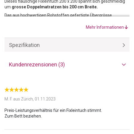
Dieses flauschige Fixleintuch 200 x 200 spannt sich geschmeidig
um
grosse Doppelmatratzen bis 200 cm Breite.
Das aus hochwertigen Rohstoffen gefertigte Übergrösse
Fixleintuch orange besteht zu
100% aus Baumwolle.
Das
garantiert ein angenehmes Schlafklima in jeder Jahreszeit.
Mehr Informationen
Spezifikation
Kundenrezensionen (3)
M. F. aus Zürich,
01.11.2023
Preis-Leistungsverhältnis für ein Fixleintuch stimmt.