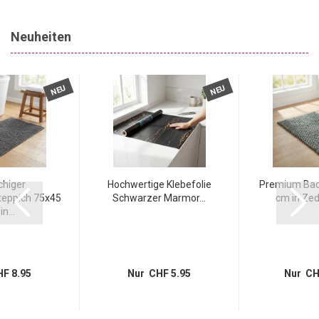
Neuheiten
NEU
NEU
chiger
Hochwertige Klebefolie
Premium Bad
eppich 75x45
Schwarzer Marmor...
cm in Zed
n...
F 8.95
Nur CHF 5.95
Nur CH