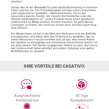
machen.
Genau das ist der Massstab für jede Kaufentscheidung in meinem
Team und bei mir. Die Produktauswahl soll das Leben erleichtern
oder angenehmer gestalten – Mehrwert bieten. Ob es die
besonders weiche Decke, der clevere Küchenhelfer oder die
stilvolle Gartenlaterne ist – jedes Produkt muss einen spürbaren
Unterschied im Alltag unserer Kunden machen. Es geht darum,
Lösungen zu finden, die nicht nur schön sind, sondern auch klug
und nützlich.
Die Möglichkeit, so tief in die Welt des Wohnens und der Ästhetik
einzutauchen und dabei aktiv das Sortiment zu gestalten, das so
vielen Menschen Freude bereiten soll, ist das, was meine Arbeit
bei Casativo so einzigartig und unheimlich bereichernd macht. Ich
bin stolz darauf, Teil dieses engagierten Teams zu sein, das mit so
viel Leidenschaft daran arbeitet, aus jedem Zuhause eine wahre
Wohlfühloase zu zaubern.
IHRE VORTEILE BEI CASATIVO:
Ausgezeichneter
30 Tage
Kundenservice
Rückgaberecht