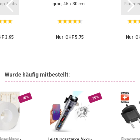
p-Motiv...
grau, 45 x 30 cm...
Platzdec
F 3.95
Nur CHF 5.75
Nur CH
Wurde häufig mitbestellt:
-60%
-70%
iges Nano-
Leistungsstarke Akku-
Fixadapte