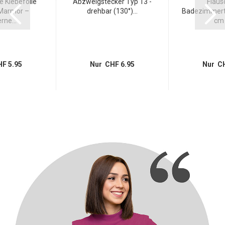
 Klebefolie
Abzweigstecker Typ 13 -
Flaus
Marmor –
drehbar (130°)...
Badezimmert
ne...
cm i
F 5.95
Nur CHF 6.95
Nur CH