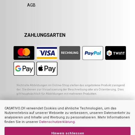
AGB
ZAHLUNGSARTEN
Nicht alle Abbildungen im Online-Shop stellen das angebotene Produkt zwingend
dar. Sie dienen zur Visualisierung der Beschreibung oder als Orientierung. Dies
gilt hauptsächlich für Abbildungen mit mehreren Produkten.
1
Empfohlener VK des europ. Lieferanten
2
Ehemaliger Preis von Casativo
CASATIVO.CH verwendet Cookies und ähnliche Technologien, um das
3
Summe der Einzelpreise
Nutzererlebnis auf unserer Webseite zu verbessern, unseren Datenverkehr zu
4
UVP des Herstellers
analysieren und Inhalte und Werbung zu personalisieren. Mehr Informationen
finden Sie in unserer
Datenschutzerklärung
.
Hinweis schliessen