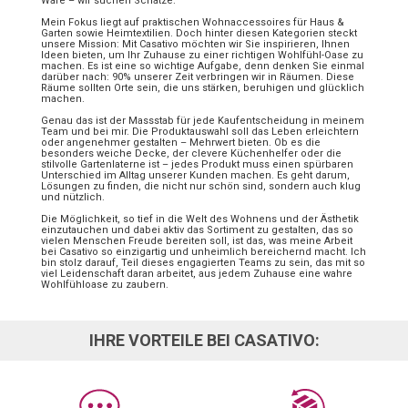
Ware – wir suchen Schätze.
Mein Fokus liegt auf praktischen Wohnaccessoires für Haus &
Garten sowie Heimtextilien. Doch hinter diesen Kategorien steckt
unsere Mission: Mit Casativo möchten wir Sie inspirieren, Ihnen
Ideen bieten, um Ihr Zuhause zu einer richtigen Wohlfühl-Oase zu
machen. Es ist eine so wichtige Aufgabe, denn denken Sie einmal
darüber nach: 90% unserer Zeit verbringen wir in Räumen. Diese
Räume sollten Orte sein, die uns stärken, beruhigen und glücklich
machen.
Genau das ist der Massstab für jede Kaufentscheidung in meinem
Team und bei mir. Die Produktauswahl soll das Leben erleichtern
oder angenehmer gestalten – Mehrwert bieten. Ob es die
besonders weiche Decke, der clevere Küchenhelfer oder die
stilvolle Gartenlaterne ist – jedes Produkt muss einen spürbaren
Unterschied im Alltag unserer Kunden machen. Es geht darum,
Lösungen zu finden, die nicht nur schön sind, sondern auch klug
und nützlich.
Die Möglichkeit, so tief in die Welt des Wohnens und der Ästhetik
einzutauchen und dabei aktiv das Sortiment zu gestalten, das so
vielen Menschen Freude bereiten soll, ist das, was meine Arbeit
bei Casativo so einzigartig und unheimlich bereichernd macht. Ich
bin stolz darauf, Teil dieses engagierten Teams zu sein, das mit so
viel Leidenschaft daran arbeitet, aus jedem Zuhause eine wahre
Wohlfühloase zu zaubern.
IHRE VORTEILE BEI CASATIVO: