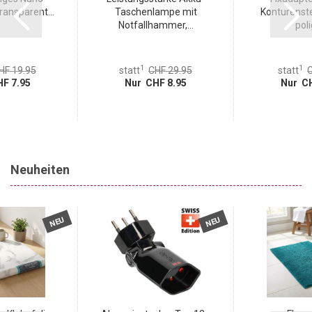
ansparent...
Taschenlampe mit
Konturenste
Notfallhammer,...
poli
1
1
HF 19.95
statt
CHF 29.95
statt
C
F 7.95
Nur CHF 8.95
Nur CH
Neuheiten
NEU
NEU