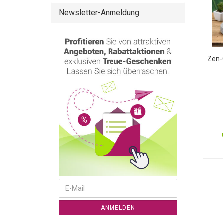
Newsletter-Anmeldung
Zen-G
W
z
WEITER ZUR NEWSLETTER-ANMELDUNG
E-Mail
ANMELDEN