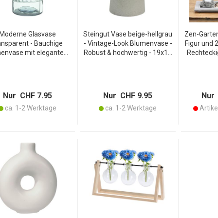
Moderne Glasvase
Steingut Vase beige-hellgrau
Zen-Garte
ansparent - Bauchige
- Vintage-Look Blumenvase -
Figur und 2
envase mit elegantem
Robust & hochwertig - 19x12
Rechtecki
uster - Edle Dekoration
cm - Ideal für frische Blumen
ent
chnittblumen & Zweige -
& Dekoration - Modernes
Wohlfü
23x12 cm aus Glas
Design
zuhaus
Meditier
Nur CHF 7.95
Nur CHF 9.95
Nur 
ca. 1-2 Werktage
ca. 1-2 Werktage
Artikel