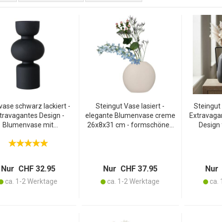
vase schwarz lackiert -
Steingut Vase lasiert -
Steingut
travagantes Design -
elegante Blumenvase creme
Extravaga
Blumenvase mit
26x8x31 cm - formschönes
Design
igartigem Schnitt - Für
ovales Design - robuste
Gastron
 Einrichtungsthemen - Ø
hochwertige Steinfertigung
Robust, 1
14 x 29 cm
für langanhaltende
Qualität
Blumenfrische
Nur CHF 32.95
Nur CHF 37.95
Nur 
ca. 1-2 Werktage
ca. 1-2 Werktage
ca. 