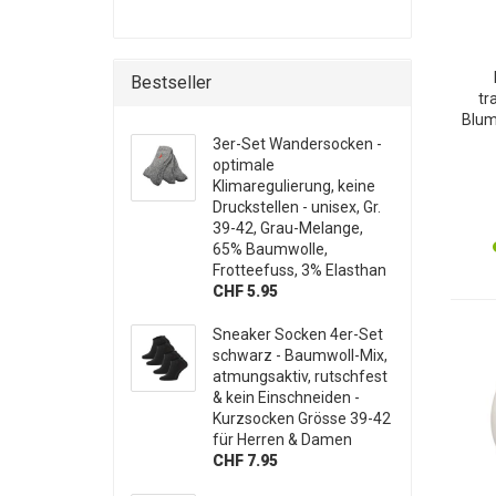
Bestseller
tr
Blum
3D-M
3er-Set Wandersocken -
für S
optimale
Klimaregulierung, keine
Druckstellen - unisex, Gr.
39-42, Grau-Melange,
65% Baumwolle,
Frotteefuss, 3% Elasthan
CHF 5.95
Sneaker Socken 4er-Set
schwarz - Baumwoll-Mix,
atmungsaktiv, rutschfest
& kein Einschneiden -
Kurzsocken Grösse 39-42
für Herren & Damen
CHF 7.95