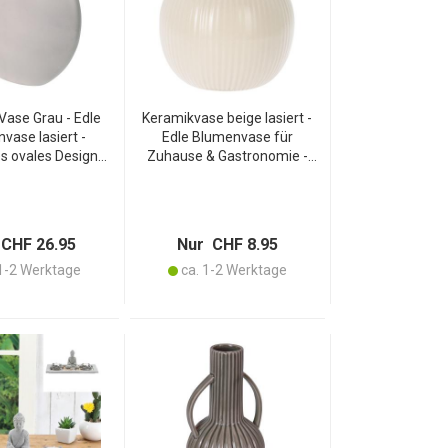
Vase Grau - Edle
Keramikvase beige lasiert -
vase lasiert -
Edle Blumenvase für
 ovales Design
Zuhause & Gastronomie -
m - Hochwertige
Modernes bauchiges Design
 Fertigung für
- Robust - 11x13cm - Hält
n - Stilvoll &
Blumen vital
legeleicht
CHF 26.95
Nur CHF 8.95
1-2 Werktage
ca. 1-2 Werktage