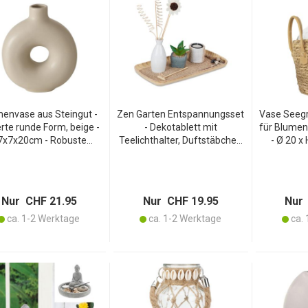
envase aus Steingut -
Zen Garten Entspannungsset
Vase Seegr
rte runde Form, beige -
- Dekotablett mit
für Blumen
7x7x20cm - Robuste
Teelichthalter, Duftstäbchen
- Ø 20 x 
einvase mit Eleganz -
& Kunstpflanze - Keramik,
Seegras mi
tzt Blumen, modernes
Holz, Sand - 26x34x17,5cm
Natur-
Design, vielseitig
Nur CHF 21.95
Nur CHF 19.95
Nur 
ca. 1-2 Werktage
ca. 1-2 Werktage
ca. 