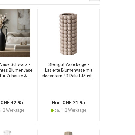
 Vase Schwarz -
Steingut Vase beige -
ntes Blumenvase
Lasierte Blumenvase mit
 für Zuhause &
elegantem 3D Relief-Muster
omie - Lasiert,
- 25x11cm Keramik Deko für
8x35x16cm - Hohe
Wohnzimmer & Esszimmer -
 & Langlebigkeit
Hält Blumen länger frisch
CHF 42.95
Nur CHF 21.95
1-2 Werktage
ca. 1-2 Werktage