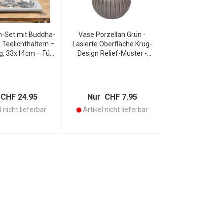
n-Set mit Buddha-
Vase Porzellan Grün -
 Teelichthaltern –
Lasierte Oberfläche Krug-
g, 33x14cm – Für
Design Relief-Muster -
spannende
Stilvolle Blumenvase
hlatmosphäre
12x12x21 cm - Moderne 3D-
e – Ideal zum
Optik
en & Entspannen
CHF 24.95
Nur CHF 7.95
 nicht lieferbar
Artikel nicht lieferbar