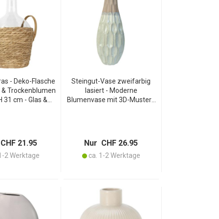
as - Deko-Flasche
Steingut-Vase zweifarbig
 & Trockenblumen
lasiert - Moderne
H 31 cm - Glas &
Blumenvase mit 3D-Muster -
t 2 Ledergriffen -
Cremeweiss-Beige - Ø 13 x
Look & elegant
35 cm - Elegantes
Wohnaccessoire für Frische
& Schönheit
CHF 21.95
Nur CHF 26.95
1-2 Werktage
ca. 1-2 Werktage