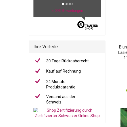
5.096 Bewertungen
Ihre Vorteile
Blum
Lasie
1
30 Tage Rückgaberecht
St
Schü
Kauf auf Rechnung
24 Monate
Produktgarantie
Versand aus der
Schweiz