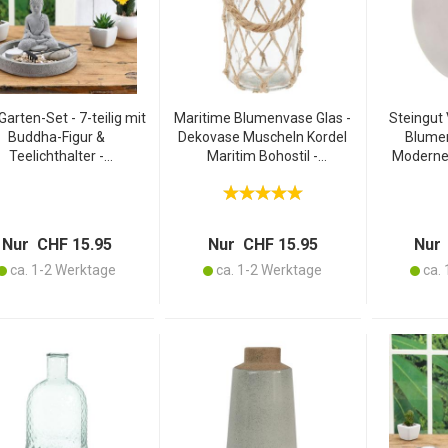
arten-Set - 7-teilig mit
Maritime Blumenvase Glas -
Steingut 
Buddha-Figur &
Dekovase Muscheln Kordel
Blumen
Teelichthalter -
Maritim Bohostil -
Modernes
Entspannende
Wohnzimmer Balkon
26x8x31 c
ohlfühlatmosphäre
Terrasse - Ø 11x20.5cm -
robuste
uhause - Ø 18x13cm
Strandlook Zuhause
Blume
Zement Grau
pf
Nur CHF 15.95
Nur CHF 15.95
Nur 
ca. 1-2 Werktage
ca. 1-2 Werktage
ca. 