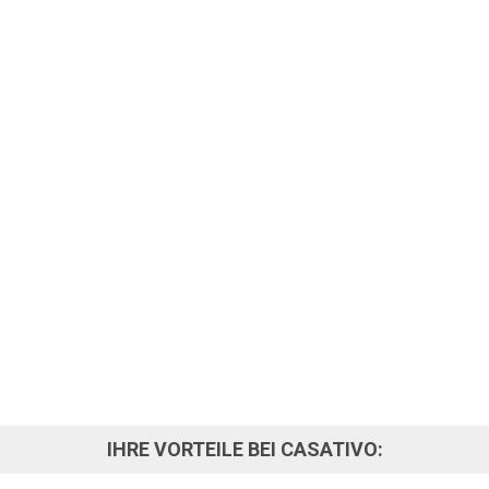
REM KATALOG EIN.
IHRE VORTEILE BEI CASATIVO: