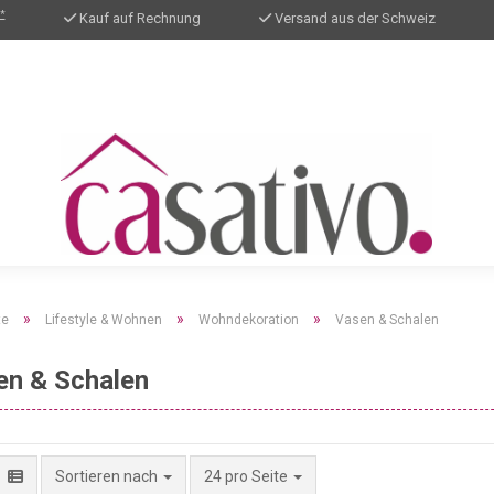
*
Kauf auf Rechnung
Versand aus der Schweiz
»
»
»
te
Lifestyle & Wohnen
Wohndekoration
Vasen & Schalen
en & Schalen
pro Seite
Sortieren nach
24 pro Seite