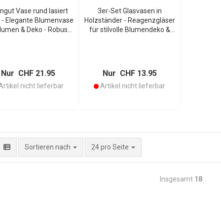
ingut Vase rund lasiert
3er-Set Glasvasen in
 - Elegante Blumenvase
Holzständer - Reagenzgläser
Blumen & Deko - Robust,
für stilvolle Blumendeko &
wertig & pflegeleicht -
frische Schnittblumen -
x7x20 cm - Modernes
Transparentes Glas - 14,5 x
Design
30 x 7 cm - Originell &
modern
Nur CHF 21.95
Nur CHF 13.95
rtikel nicht lieferbar
Artikel nicht lieferbar
pro Seite
Sortieren nach
24 pro Seite
Insgesamt
18