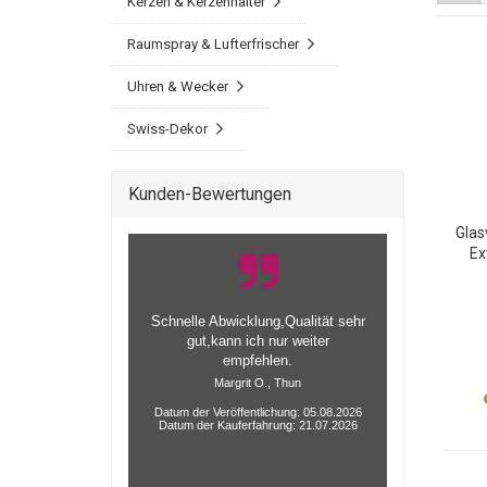
Kerzen & Kerzenhalter
Raumspray & Lufterfrischer
Uhren & Wecker
Swiss-Dekor
Kunden-Bewertungen
Glas
Ex
einz
alle
Schnelle Abwicklung,Qualität sehr
gut,kann ich nur weiter
empfehlen.
Margrit O., Thun
Datum der Veröffentlichung: 05.08.2026
Datum der Kauferfahrung: 21.07.2026