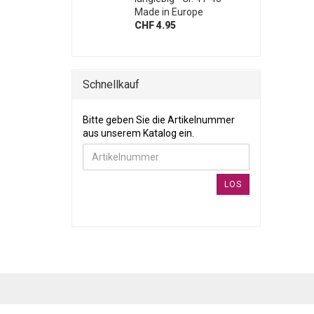
Made in Europe
CHF 4.95
Schnellkauf
BITTE GEBEN SIE DIE ARTIKELNUMMER AUS UNSE
Bitte geben Sie die Artikelnummer
aus unserem Katalog ein.
LOS