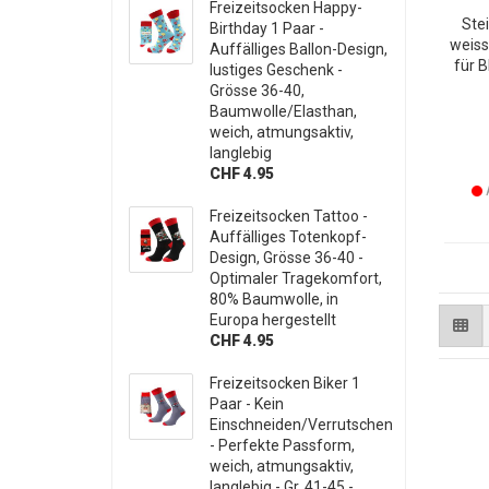
Freizeitsocken Happy-
Ste
Birthday 1 Paar -
weiss
Auffälliges Ballon-Design,
für 
lustiges Geschenk -
hoch
Grösse 36-40,
17
Baumwolle/Elasthan,
weich, atmungsaktiv,
langlebig
CHF 4.95
A
Freizeitsocken Tattoo -
Auffälliges Totenkopf-
Design, Grösse 36-40 -
Optimaler Tragekomfort,
80% Baumwolle, in
Europa hergestellt
CHF 4.95
Freizeitsocken Biker 1
Paar - Kein
Einschneiden/Verrutschen
- Perfekte Passform,
weich, atmungsaktiv,
langlebig - Gr. 41-45 -