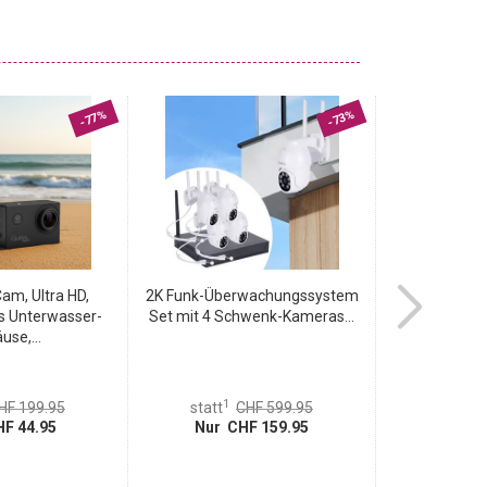
-77%
-73%
am, Ultra HD,
2K Funk-Überwachungssystem
Schweizer S
s Unterwasser-
Set mit 4 Schwenk-Kameras...
USB-L
use,...
1
1
HF 199.95
statt
CHF 599.95
statt
F 44.95
Nur CHF 159.95
Nur 