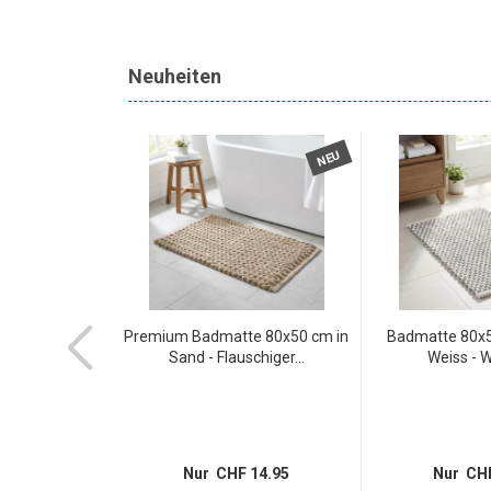
Neuheiten
NEU
NEU
apter Typ11 -
Premium Badmatte 80x50 cm in
Badmatte 80x5
betrieb...
Sand - Flauschiger...
Weiss - W
 7.95
Nur CHF 14.95
Nur CHF