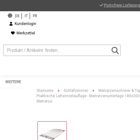
Portofreie Lieferung
Kundenlogin
Merkzettel
WEITERE
»
»
Startseite
Schlafzimmer
Matratzenschoner & To
Praktische Lattenrostauflage - Matratzenunterlage 180x200 
Matratze