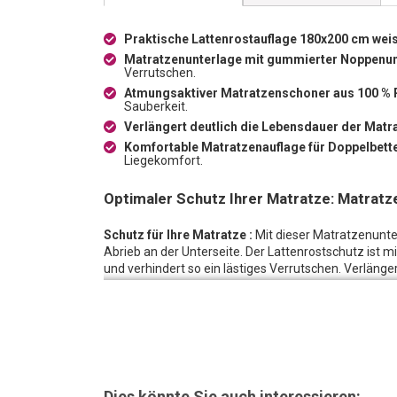
Praktische Lattenrostauflage 180x200 cm wei
Matratzenunterlage mit gummierter Noppenun
Verrutschen.
Atmungsaktiver Matratzenschoner aus 100 % 
Sauberkeit.
Verlängert deutlich die Lebensdauer der Matr
Komfortable Matratzenauflage für Doppelbett
Liegekomfort.
Optimaler Schutz Ihrer Matratze: Matratz
Schutz für Ihre Matratze :
Mit dieser Matratzenunte
Abrieb an der Unterseite. Der Lattenrostschutz ist m
und verhindert so ein lästiges Verrutschen. Verlänger
eignet sich der Matratzenschutz perfekt für ein Dopp
Dies könnte Sie auch interessieren: