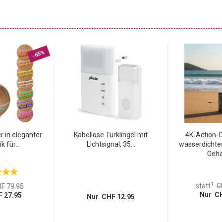
-65%
 in eleganter
Kabellose Türklingel mit
4K-Action-C
k für...
Lichtsignal, 35...
wasserdichte
Gehä
1
statt
C
F 79.95
Nur CH
 27.95
Nur CHF 12.95