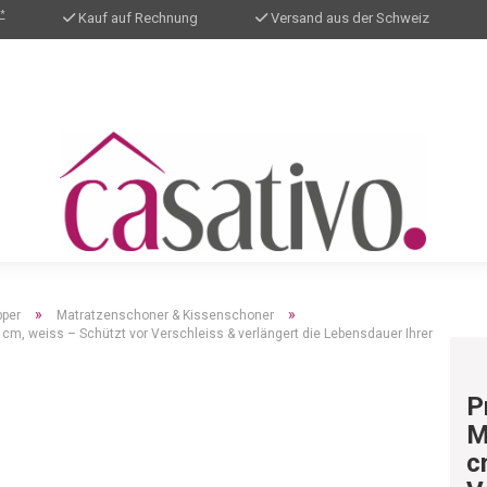
*
Kauf auf Rechnung
Versand aus der Schweiz
»
»
pper
Matratzenschoner & Kissenschoner
cm, weiss – Schützt vor Verschleiss & verlängert die Lebensdauer Ihrer
P
M
c