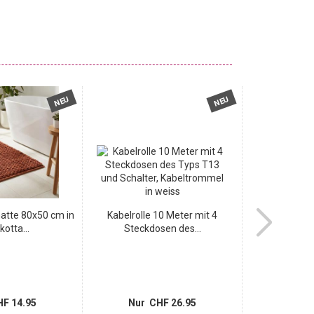
NEU
NEU
tte 80x50 cm in
Kabelrolle 10 Meter mit 4
Hochwerti
kotta...
Steckdosen des...
Schwarz
F 14.95
Nur CHF 26.95
Nur 