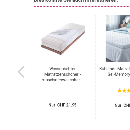
t Filz 5er Set
Wasserdichter
Kühlende Matrat
...
Matratzenschoner -
Gel-Memory
maschinenwaschbar,...
 4.95
Nur CHF 21.95
Nur CHF