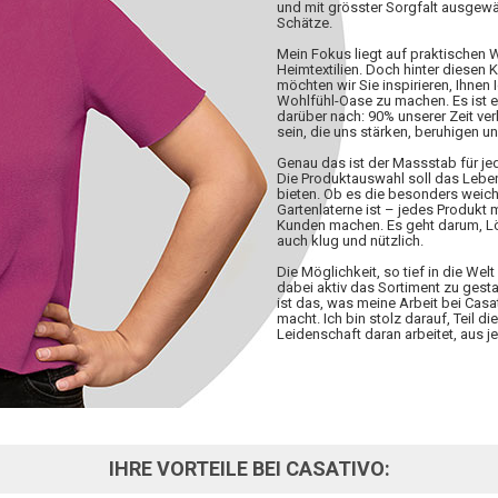
und mit grösster Sorgfalt ausgewä
Schätze.
Mein Fokus liegt auf praktischen
Heimtextilien. Doch hinter diesen 
möchten wir Sie inspirieren, Ihnen 
Wohlfühl-Oase zu machen. Es ist 
darüber nach: 90% unserer Zeit ve
sein, die uns stärken, beruhigen u
Genau das ist der Massstab für j
Die Produktauswahl soll das Lebe
bieten. Ob es die besonders weiche
Gartenlaterne ist – jedes Produkt
Kunden machen. Es geht darum, Lös
auch klug und nützlich.
Die Möglichkeit, so tief in die W
dabei aktiv das Sortiment zu gesta
ist das, was meine Arbeit bei Casa
macht. Ich bin stolz darauf, Teil d
Leidenschaft daran arbeitet, aus
IHRE VORTEILE BEI CASATIVO: