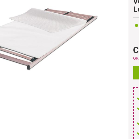
V
L
C
GRA