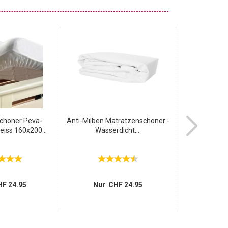
choner Peva-
Anti-Milben Matratzenschoner -
Wass
ss 160x200...
Wasserdicht,...
Matratze
Matratz
Nur 
F 24.95
Nur CHF 24.95