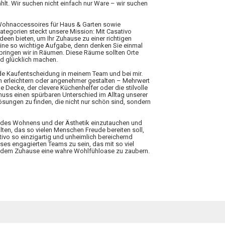
hlt. Wir suchen nicht einfach nur Ware – wir suchen
 Wohnaccessoires für Haus & Garten sowie
Kategorien steckt unsere Mission: Mit Casativo
Ideen bieten, um Ihr Zuhause zu einer richtigen
eine so wichtige Aufgabe, denn denken Sie einmal
rbringen wir in Räumen. Diese Räume sollten Orte
nd glücklich machen.
ede Kaufentscheidung in meinem Team und bei mir.
n erleichtern oder angenehmer gestalten – Mehrwert
 Decke, der clevere Küchenhelfer oder die stilvolle
 muss einen spürbaren Unterschied im Alltag unserer
ungen zu finden, die nicht nur schön sind, sondern
elt des Wohnens und der Ästhetik einzutauchen und
lten, das so vielen Menschen Freude bereiten soll,
tivo so einzigartig und unheimlich bereichernd
ieses engagierten Teams zu sein, das mit so viel
 jedem Zuhause eine wahre Wohlfühloase zu zaubern.