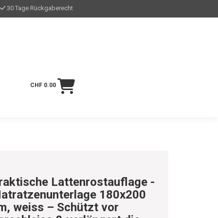
30 Tage Rückgaberecht
CHF 0.00
raktische Lattenrostauflage -
atratzenunterlage 180x200
m, weiss – Schützt vor