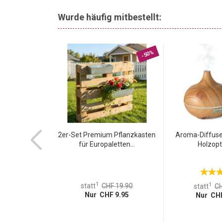
Wurde häufig mitbestellt:
-84%
-50%
 (2er-Set) für
2er-Set Premium Pflanzkasten
Aroma-Diffuser
...
für Europaletten...
Holzopti
1
1
 18.95
statt
CHF 19.90
statt
CH
 2.95
Nur CHF 9.95
Nur CHF