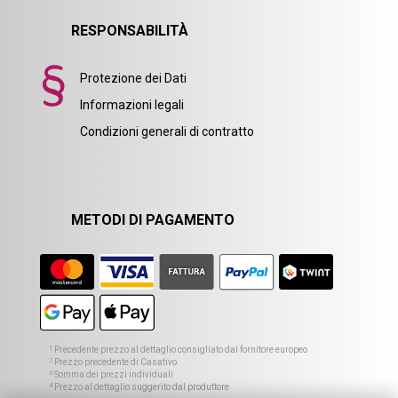
RESPONSABILITÀ
Protezione dei Dati
Informazioni legali
Condizioni generali di contratto
METODI DI PAGAMENTO
1
Precedente prezzo al dettaglio consigliato dal fornitore europeo
2
Prezzo precedente di Casativo
3
Somma dei prezzi individuali
4
Prezzo al dettaglio suggerito dal produttore