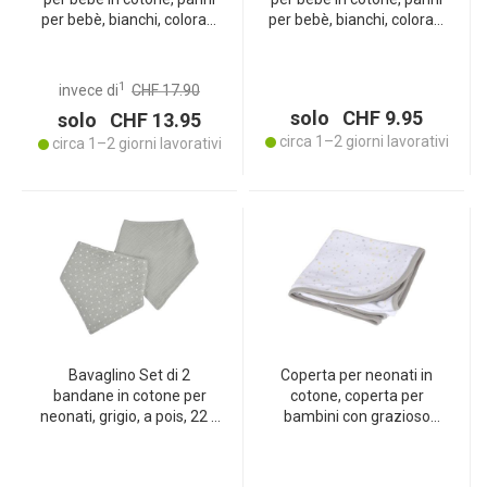
per bebè, bianchi, colorati,
per bebè, bianchi, colorati,
ciascuno circa 70 x 70 cm
ciascuno circa 70 x 70 cm
1
invece di
CHF 17.90
solo CHF 9.95
solo CHF 13.95
circa 1–2 giorni lavorativi
circa 1–2 giorni lavorativi
Bavaglino Set di 2
Coperta per neonati in
bandane in cotone per
cotone, coperta per
neonati, grigio, a pois, 22 x
bambini con grazioso
27 cm
motivo a stelle, 75 x 75 cm