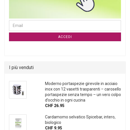
CONTINUA ALLA PAGINA DI ISCRIZIONE ALLA NEWSLETTER
Email
ACCEDI
I più venduti
Moderno portaspezie girevole in acciaio
inox con 12 vasetti trasparenti – carosello
portaspezie senza tempo – un vero colpo
d’occhio in ogni cucina
CHF 26.95
Cardamomo selvatico Spicebar, intero,
biologico
CHF 9.95