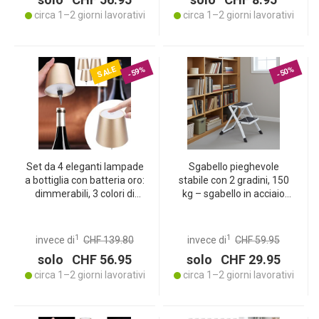
circa 1–2 giorni lavorativi
circa 1–2 giorni lavorativi
SALE
-59%
-50%
Set da 4 eleganti lampade
Sgabello pieghevole
a bottiglia con batteria oro:
stabile con 2 gradini, 150
dimmerabili, 3 colori di
kg – sgabello in acciaio
luce – trasformano le
antiscivolo con blocco di
bottiglie in lampade
sicurezza, salvaspazio per
d’atmosfera
lavorare in sicurezza
1
1
invece di
CHF 139.80
invece di
CHF 59.95
solo CHF 56.95
solo CHF 29.95
circa 1–2 giorni lavorativi
circa 1–2 giorni lavorativi