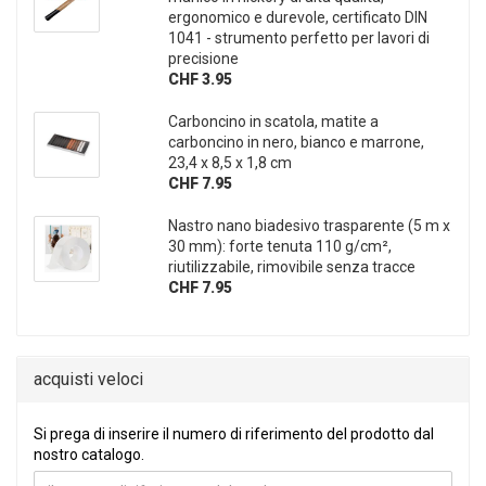
ergonomico e durevole, certificato DIN
1041 - strumento perfetto per lavori di
precisione
CHF 3.95
Carboncino in scatola, matite a
carboncino in nero, bianco e marrone,
23,4 x 8,5 x 1,8 cm
CHF 7.95
Nastro nano biadesivo trasparente (5 m x
30 mm): forte tenuta 110 g/cm²,
riutilizzabile, rimovibile senza tracce
CHF 7.95
acquisti veloci
SI PREGA DI INSERIRE IL NUMERO DI RIFERIMENTO DEL PRO
Si prega di inserire il numero di riferimento del prodotto dal
nostro catalogo.