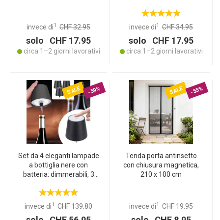
luce – trasforma le
luce, trasforma le bottiglie
bottiglie in luci
in punti luce d’atmosfera
d’atmosfera
1
1
invece di
CHF 32.95
invece di
CHF 34.95
solo CHF 17.95
solo CHF 17.95
circa 1–2 giorni lavorativi
circa 1–2 giorni lavorativi
SALE
SALE
-59%
-55%
Set da 4 eleganti lampade
Tenda porta antinsetto
a bottiglia nere con
con chiusura magnetica,
batteria: dimmerabili, 3
210 x 100 cm
colori di luce –
trasformano le bottiglie in
punti luce suggestivi
1
1
invece di
CHF 139.80
invece di
CHF 19.95
solo CHF 56.95
solo CHF 8.95