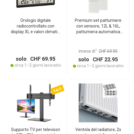
Orologio digitale
Premium set pattumiere
radiocontrollato con
con sensore, 12L & 16L,
display XL e valori climatici
pattumiera automatica
interni, impostazione
con sensore di
automatica dell‘ora e
movimento, bianco –
facile lettura per l‘ufficio, il
Senza contatto e igienica
1
invece di
CHF 69.95
soggiorno e la cucina
– Per casa, cucina e ufficio
solo CHF 69.95
solo CHF 22.95
circa 1–2 giorni lavorativi
circa 1–2 giorni lavorativi
SALE
Supporto TV per televisori
Ventola del radiatore, 2x