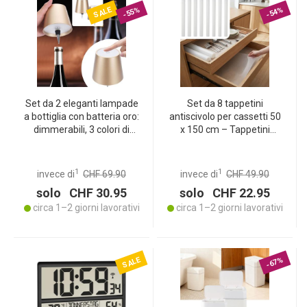
SALE
-55%
-54%
Set da 2 eleganti lampade
Set da 8 tappetini
a bottiglia con batteria oro:
antiscivolo per cassetti 50
dimmerabili, 3 colori di
x 150 cm – Tappetini
luce – trasformano le
d’inserimento versatili per
bottiglie in luci
frigorifero, camper e
d’atmosfera
cucina – Ritagliabili, senza
1
1
invece di
CHF 69.90
invece di
CHF 49.90
BPA, effetto antiscivolo
solo CHF 30.95
solo CHF 22.95
circa 1–2 giorni lavorativi
circa 1–2 giorni lavorativi
SALE
-67%