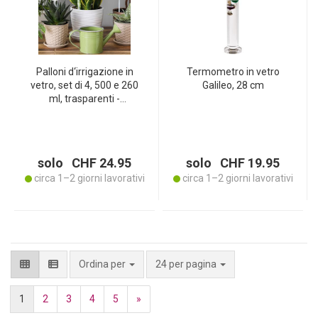
Palloni d‘irrigazione in
Termometro in vetro
vetro, set di 4, 500 e 260
Galileo, 28 cm
ml, trasparenti -
autoinnaffianti per piante
d‘appartamento, di facile
manutenzione
solo CHF 24.95
solo CHF 19.95
circa 1–2 giorni lavorativi
circa 1–2 giorni lavorativi
per pagina
Ordina per
24 per pagina
1
2
3
4
5
»