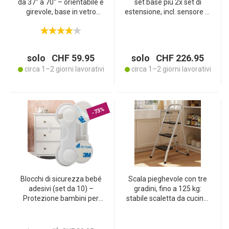
da 37“ a 70“ – orientabile e
set base più 2x set di
girevole, base in vetro
estensione, incl. sensore di
stabile, regolabile in
temperatura, ideale per
altezza, design moderno
una migliore distribuzione
per ogni salotto
del calore
solo CHF 59.95
solo CHF 226.95
circa 1–2 giorni lavorativi
circa 1–2 giorni lavorativi
-73%
Blocchi di sicurezza bebé
Scala pieghevole con tre
adesivi (set da 10) –
gradini, fino a 125 kg:
Protezione bambini per
stabile scaletta da cucina,
cassetti, ante di armadi e
salvaspazio per lavorare in
vetrine – Con pad adesivi
casa senza sforzo
3M, bianco