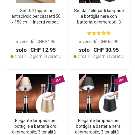
Set di 4 tappetini
Set da 2 eleganti lampade
antiscivolo per cassetti 50
a bottiglia nere con
x 150 cm – Inserti versatili
batteria: dimmerabili, 3
per frigorifero, camper e
colori di luce –
cucina – Ritagliabili, senza
trasformano le bottiglie in
BPA, con effetto
luci d’atmosfera
1
1
invece di
CHF 24.95
invece di
CHF 69.90
antiscivolo
solo CHF 12.95
solo CHF 30.95
circa 1–2 giorni lavorativi
circa 1–2 giorni lavorativi
-45%
-48%
Elegante lampada per
Elegante lampada per
bottiglie a batteria oro:
bottiglia a batteria nera:
dimmerabile, 3 tonalità di
dimmerabile, 3 tonalità di