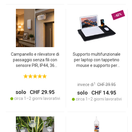
-62%
Campanello e rilevatore di
Supporto multifunzionale
passaggio senza fili con
per laptop con tappetino
sensore PIR, IP44, 36
mouse e supporto per
suonerie, bianco: per una
smartphone, 36 x 5,5 x
maggiore sicurezza e
57,5 cm – confortevole e
comodità
portatile – per home
1
invece di
CHF 39.95
office, viaggi e altro
solo CHF 29.95
solo CHF 14.95
circa 1–2 giorni lavorativi
circa 1–2 giorni lavorativi