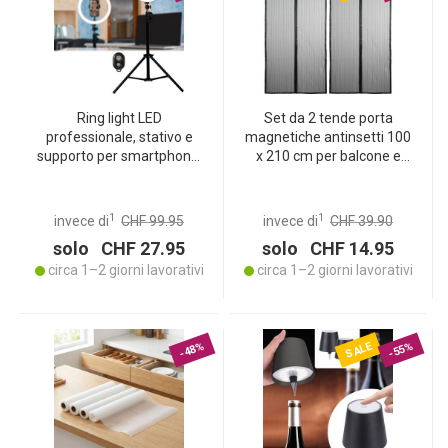
Ring light LED
Set da 2 tende porta
professionale, stativo e
magnetiche antinsetti 100
supporto per smartphone,
x 210 cm per balcone e
telecomando, Ø 10“ / 25
terrazza, zanzariera
cm, app, per YouTube,
senza forare con nastro in
TikTok, make-up, live
velcro, tenda antimosche
1
1
invece di
CHF 99.95
invece di
CHF 39.90
stream
in mesh nero
solo CHF 27.95
solo CHF 14.95
circa 1–2 giorni lavorativi
circa 1–2 giorni lavorativi
SALE
-48%
-55%