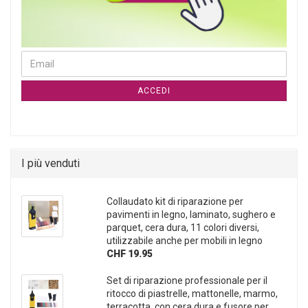
CONTINUA ALLA PAGINA DI ISCRIZIONE ALLA NEWSLETTER
Email
ACCEDI
I più venduti
Collaudato kit di riparazione per
pavimenti in legno, laminato, sughero e
parquet, cera dura, 11 colori diversi,
utilizzabile anche per mobili in legno
CHF 19.95
Set di riparazione professionale per il
ritocco di piastrelle, mattonelle, marmo,
terracotta, con cera dura e fusore per