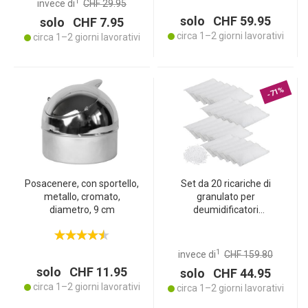
1
invece di
CHF 29.95
solo CHF 59.95
solo CHF 7.95
circa 1–2 giorni lavorativi
circa 1–2 giorni lavorativi
-71%
Posacenere, con sportello,
Set da 20 ricariche di
metallo, cromato,
granulato per
diametro, 9 cm
deumidificatori
d’ambiente CH11119, 24
kg - Deumidificatore
altamente efficace - Ideale
1
invece di
CHF 159.80
per ambienti asciutti!
solo CHF 11.95
solo CHF 44.95
circa 1–2 giorni lavorativi
circa 1–2 giorni lavorativi