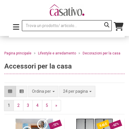
»
»
Pagina principale
Lifestyle e arredamento
Decorazioni per la casa
Accessori per la casa
per pagina
Ordina per
24 per pagina
1
2
3
4
5
»
SALE
-72%
-62%