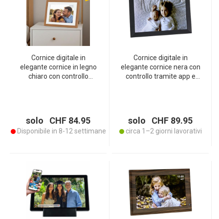
Cornice digitale in
Cornice digitale in
elegante cornice in legno
elegante cornice nera con
chiaro con controllo
controllo tramite app e
tramite app e caricamento
caricamento delle
di immagini in tutto il
immagini in tutto il mondo,
mondo, 10,1‘‘, per ricordi
10,1‘‘, per ricordi vividi
vividi
solo CHF 84.95
solo CHF 89.95
Disponibile in 8-12 settimane
circa 1–2 giorni lavorativi