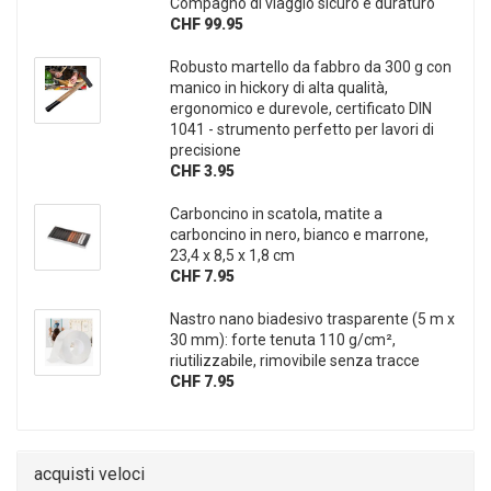
Compagno di viaggio sicuro e duraturo
CHF 99.95
Robusto martello da fabbro da 300 g con
manico in hickory di alta qualità,
ergonomico e durevole, certificato DIN
1041 - strumento perfetto per lavori di
precisione
CHF 3.95
Carboncino in scatola, matite a
carboncino in nero, bianco e marrone,
23,4 x 8,5 x 1,8 cm
CHF 7.95
Nastro nano biadesivo trasparente (5 m x
30 mm): forte tenuta 110 g/cm²,
riutilizzabile, rimovibile senza tracce
CHF 7.95
acquisti veloci