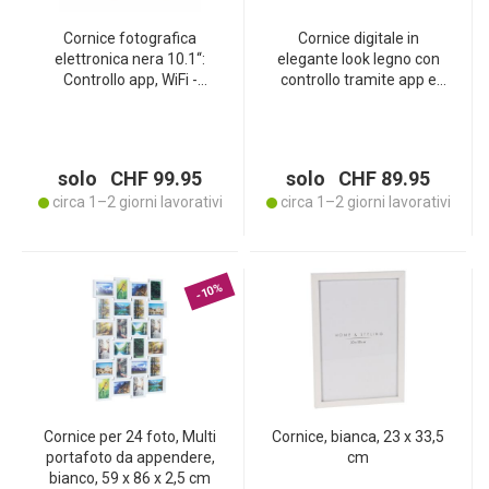
Cornice fotografica
Cornice digitale in
elettronica nera 10.1‘‘:
elegante look legno con
Controllo app, WiFi -
controllo tramite app e
Presenta foto e video in
caricamento di immagini
modo digitale e semplice!
in tutto il mondo, 10,1‘‘, per
ricordi vividi, moderna e
facile da usare
solo CHF 99.95
solo CHF 89.95
circa 1–2 giorni lavorativi
circa 1–2 giorni lavorativi
-10%
Cornice per 24 foto, Multi
Cornice, bianca, 23 x 33,5
portafoto da appendere,
cm
bianco, 59 x 86 x 2,5 cm