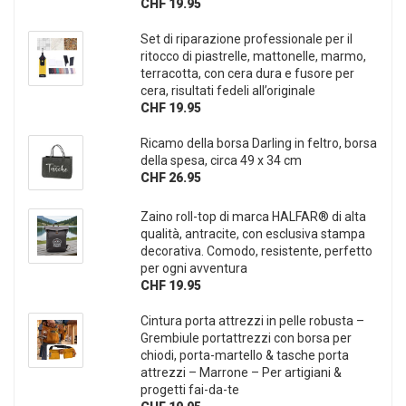
CHF 19.95
Set di riparazione professionale per il
ritocco di piastrelle, mattonelle, marmo,
terracotta, con cera dura e fusore per
cera, risultati fedeli all’originale
CHF 19.95
Ricamo della borsa Darling in feltro, borsa
della spesa, circa 49 x 34 cm
CHF 26.95
Zaino roll-top di marca HALFAR® di alta
qualità, antracite, con esclusiva stampa
decorativa. Comodo, resistente, perfetto
per ogni avventura
CHF 19.95
Cintura porta attrezzi in pelle robusta –
Grembiule portattrezzi con borsa per
chiodi, porta-martello & tasche porta
attrezzi – Marrone – Per artigiani &
progetti fai-da-te