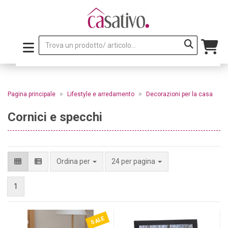
»
»
Pagina principale
Lifestyle e arredamento
Decorazioni per la casa
Cornici e specchi
per pagina
Ordina per
24 per pagina
1
SALE