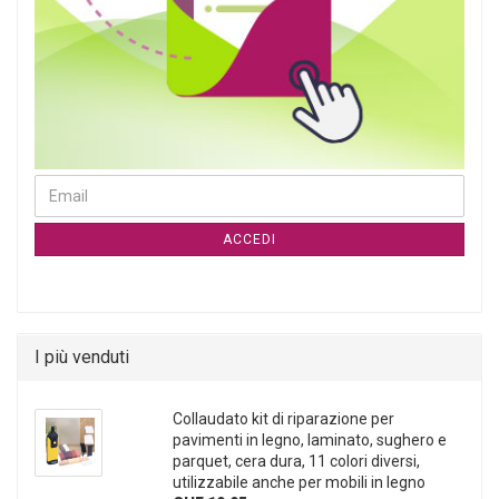
CONTINUA ALLA PAGINA DI ISCRIZIONE ALLA NEWSLETTER
Email
ACCEDI
I più venduti
Collaudato kit di riparazione per
pavimenti in legno, laminato, sughero e
parquet, cera dura, 11 colori diversi,
utilizzabile anche per mobili in legno