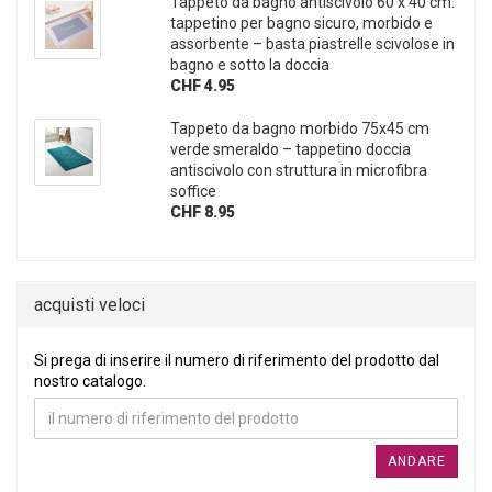
Tappeto da bagno antiscivolo 60 x 40 cm:
tappetino per bagno sicuro, morbido e
assorbente – basta piastrelle scivolose in
bagno e sotto la doccia
CHF 4.95
Tappeto da bagno morbido 75x45 cm
verde smeraldo – tappetino doccia
antiscivolo con struttura in microfibra
soffice
CHF 8.95
acquisti veloci
SI PREGA DI INSERIRE IL NUMERO DI RIFERIMENTO DEL PRO
Si prega di inserire il numero di riferimento del prodotto dal
nostro catalogo.
ANDARE