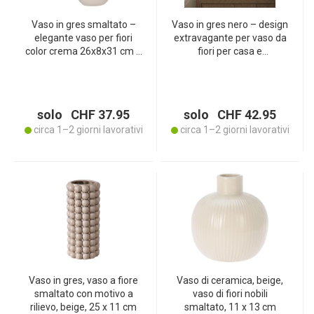
Vaso in gres smaltato –
Vaso in gres nero – design
elegante vaso per fiori
extravagante per vaso da
color crema 26x8x31 cm –
fiori per casa e
design ovale armonioso –
ristorazione – smaltato,
robusta lavorazione in
robusto, 18x35x16 cm –
pietra di alta qualità per
alta qualità e lunga durata
fiori freschi più a lungo
solo CHF 37.95
solo CHF 42.95
circa 1–2 giorni lavorativi
circa 1–2 giorni lavorativi
Vaso in gres, vaso a fiore
Vaso di ceramica, beige,
smaltato con motivo a
vaso di fiori nobili
rilievo, beige, 25 x 11 cm
smaltato, 11 x 13 cm