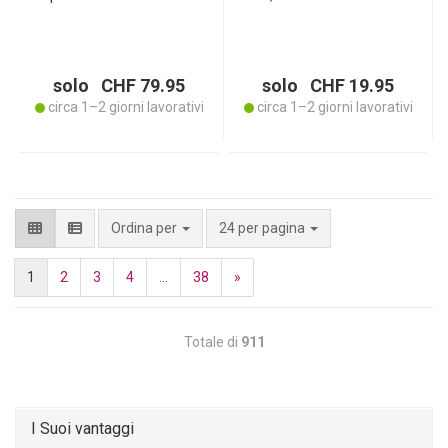
scuri - durevole, resistente
scacchiera, 315 ml
al calore e per tutti i tipi di
ciascuno
piano cottura, inclusa
l‘induzione
solo CHF 79.95
solo CHF 19.95
circa 1–2 giorni lavorativi
circa 1–2 giorni lavorativi
per pagina
Ordina per
24 per pagina
1
2
3
4
...
38
»
Totale di
911
I Suoi vantaggi