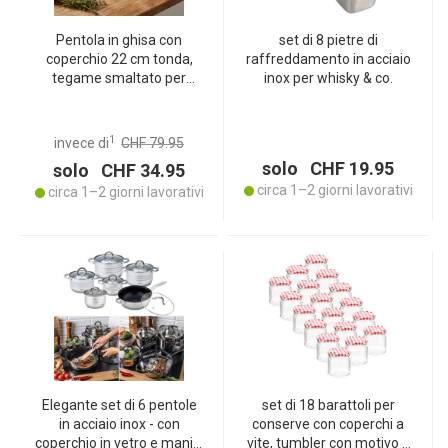
Pentola in ghisa con
set di 8 pietre di
coperchio 22 cm tonda,
raffreddamento in acciaio
tegame smaltato per
inox per whisky & co.
stufati 2,2 L rosso, tegame
da forno per tutti i piani
cottura come induzione,
1
invece di
CHF 79.95
cookware professionale
solo CHF 19.95
solo CHF 34.95
resistente al forno
circa 1–2 giorni lavorativi
circa 1–2 giorni lavorativi
Elegante set di 6 pentole
set di 18 barattoli per
in acciaio inox - con
conserve con coperchi a
coperchio in vetro e manici
vite, tumbler con motivo a