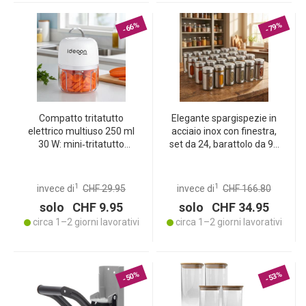
-66%
-79%
Compatto tritatutto
Elegante spargispezie in
elettrico multiuso 250 ml
acciaio inox con finestra,
30 W: mini‑tritatutto
set da 24, barattolo da 94
geniale, senza cavo &
ml per spezie, erbe, sale e
potente – perfetto per
pepe, spargitore con 3
cipolle, aglio & pappe
misure di fori regolabili
1
1
invece di
CHF 29.95
invece di
CHF 166.80
solo CHF 9.95
solo CHF 34.95
circa 1–2 giorni lavorativi
circa 1–2 giorni lavorativi
-50%
-53%