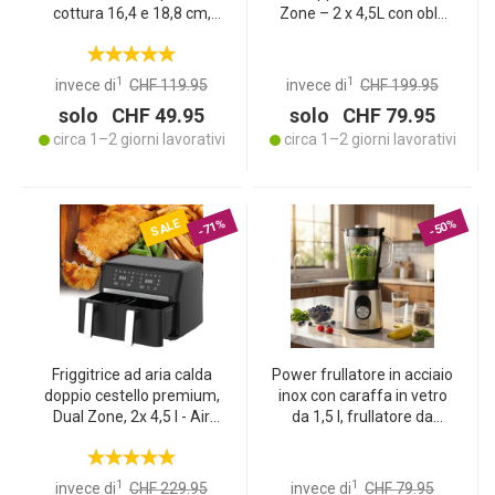
cottura 16,4 e 18,8 cm,
Zone – 2 x 4,5L con oblò
mobile – portatile, 2.000
2400W – display touch
W, rapido riscaldamento,
LED – friggitrice ad aria
ideale per campeggio,
XXL a doppia camera
1
1
invece di
CHF 119.95
invece di
CHF 199.95
giardino e casa
solo CHF 49.95
solo CHF 79.95
circa 1–2 giorni lavorativi
circa 1–2 giorni lavorativi
SALE
-71%
-50%
Friggitrice ad aria calda
Power frullatore in acciaio
doppio cestello premium,
inox con caraffa in vetro
Dual Zone, 2x 4,5 l - Air
da 1,5 l, frullatore da
Fryer acciaio inox / ABS,
cucina, 1.000 W per shake,
11 programmi di cottura,
smoothie, salse o per
display touch LED,
tritare frutta e verdura
1
1
invece di
CHF 229.95
invece di
CHF 79.95