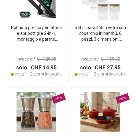
Robusta pressa per lattine
Set di barattoli in vetro con
e apribottiglie 2-in-1,
coperchio in bambù, 6
montaggio a parete,
pezzi, 3 dimensioni:
efficiente trituratore di
conservazione elegante
lattine con impugnatura
per la cucina – Freschezza
stabile e antiscivolo
aromatica & salvaspazio!
1
1
invece di
CHF 29.95
invece di
CHF 59.90
solo CHF 14.95
solo CHF 27.95
circa 1–2 giorni lavorativi
circa 1–2 giorni lavorativi
-67%
-62%