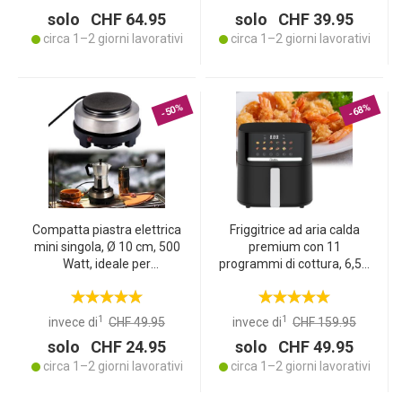
antiaderente, potente
solo CHF 64.95
solo CHF 39.95
2400 W
circa 1–2 giorni lavorativi
circa 1–2 giorni lavorativi
-50%
-68%
Compatta piastra elettrica
Friggitrice ad aria calda
mini singola, Ø 10 cm, 500
premium con 11
Watt, ideale per
programmi di cottura, 6,5 l,
campeggio, moka &
1600 Watt - Air Fryer con
piccole cucine,
pannello LED touch, nero
riscaldamento rapido &
opaco, rivestimento
1
1
invece di
CHF 49.95
invece di
CHF 159.95
salvaspazio
antiaderente di alta
solo CHF 24.95
solo CHF 49.95
qualità
circa 1–2 giorni lavorativi
circa 1–2 giorni lavorativi