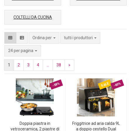
COLTELLI DA CUCINA
Ordina per
tutti i produttori
per pagina
24 per pagina
1
2
3
4
...
38
»
SALE
-58%
-60%
Doppia piastra in
Friggitrice ad aria calda 9L
vetroceramica, 2 piastre di
a doppio cestello Dual