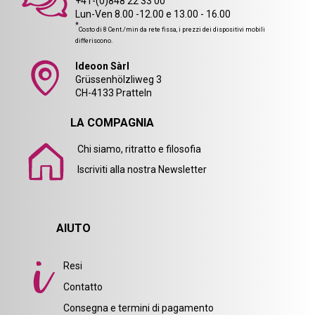
+41-(0)848 22 33 00
Lun-Ven 8.00 -12.00 e 13.00 - 16.00
*
Costo di 8 Cent./min da rete fissa, i prezzi dei dispositivi mobili
differiscono.
Ideoon Sàrl
Grüssenhölzliweg 3
CH-4133 Pratteln
LA COMPAGNIA
Chi siamo, ritratto e filosofia
Iscriviti alla nostra Newsletter
AIUTO
Resi
Contatto
Consegna e termini di pagamento