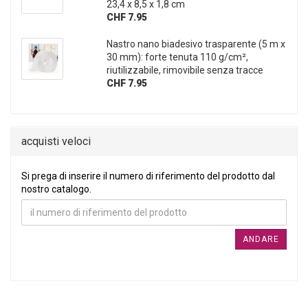
23,4 x 8,5 x 1,8 cm
CHF 7.95
Nastro nano biadesivo trasparente (5 m x
30 mm): forte tenuta 110 g/cm²,
riutilizzabile, rimovibile senza tracce
CHF 7.95
acquisti veloci
SI PREGA DI INSERIRE IL NUMERO DI RIFERIMENTO DEL PRO
Si prega di inserire il numero di riferimento del prodotto dal
nostro catalogo.
ANDARE