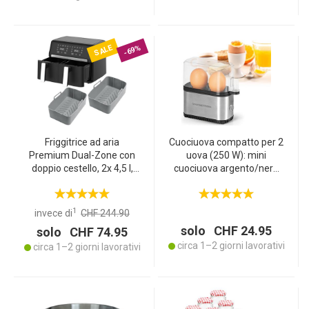
SALE
-69%
Friggitrice ad aria
Cuociuova compatto per 2
Premium Dual-Zone con
uova (250 W): mini
doppio cestello, 2x 4,5 l,
cuociuova argento/nero
incl. forme in silicone – Air
per uova cotte alla
Fryer, 11 programmi di
perfezione – veloce,
cottura, display touch LED,
semplice e salvaspazio
1
invece di
CHF 244.90
potente 2400 W
solo CHF 24.95
solo CHF 74.95
circa 1–2 giorni lavorativi
circa 1–2 giorni lavorativi