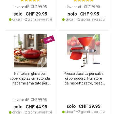
apparecchio (800 W),
antiaderente, resistente al
piastre rimovibili,
calore e lavabile in
1
1
invece di
CHF 99.95
invece di
CHF 29.90
rivestimento antiaderente
lavastoviglie
solo CHF 29.95
solo CHF 9.95
circa 1–2 giorni lavorativi
circa 1–2 giorni lavorativi
-55%
Pentola in ghisa con
Pressa classica per salsa
coperchio 28 cm rotonda,
di pomodoro, frullatore
tegame smaltato per
dall‘aspetto retrò, rosso
stufati 3,24 L rosso,
argento, in metallo -
casseruola/teglia per tutti
robusta e pratica per salse
i piani cottura come
e sugo fatti in casa
1
invece di
CHF 99.95
induzione, pentola da
solo CHF 39.95
solo CHF 44.95
forno professionale
circa 1–2 giorni lavorativi
circa 1–2 giorni lavorativi