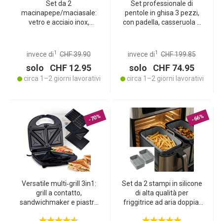
Set da 2
Set professionale di
macinapepe/maciasale:
pentole in ghisa 3 pezzi,
vetro e acciaio inox,
con padella, casseruola e
macina in ceramica - 160
casseruola con manico,
ml, Ø 13,2 cm - grado di
pentolame smaltato per
macinatura regolabile in
tutti i piani cottura,
1
1
invece di
CHF 39.90
invece di
CHF 199.85
continuo - per un aroma
induzione e forno
solo CHF 12.95
solo CHF 74.95
ottimale
circa 1–2 giorni lavorativi
circa 1–2 giorni lavorativi
-70%
-66%
Versatile multi‑grill 3in1:
Set da 2 stampi in silicone
grill a contatto,
di alta qualità per
sandwichmaker e piastra
friggitrice ad aria doppia,
per waffle in un unico
grigio, 20 x 12,7 x 7 cm,