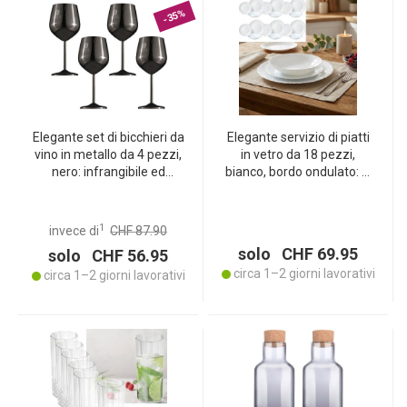
-35%
Elegante set di bicchieri da
Elegante servizio di piatti
vino in metallo da 4 pezzi,
in vetro da 18 pezzi,
nero: infrangibile ed
bianco, bordo ondulato: di
elegante per gli amanti del
alta qualit&agrave;,
vino, robusto, rinfrescante
raffinato e senza tempo
e per i momenti speciali
1
invece di
CHF 87.90
solo CHF 69.95
solo CHF 56.95
circa 1–2 giorni lavorativi
circa 1–2 giorni lavorativi