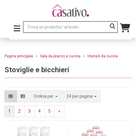
»
»
Pagina principale
Sala da pranzo e cucina
Utensili da cucina
Stoviglie e bicchieri
per pagina
Ordina per
24 per pagina
1
2
3
4
5
»