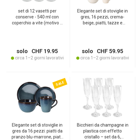
set di 12 vasetti per
Elegante set di stoviglie in
conserve - 540 ml con
gres, 16 pezzi, crema-
coperchio a vite (motivo a
beige, piatti, tazze e
scacchiera) - Pratici
ciotole, per una tavola
vasetti da muratore ideali
elegantemente
per conservare la
apparecchiata
marmellata e come
solo CHF 19.95
solo CHF 59.95
vasetti di stoccaggio
circa 1–2 giorni lavorativi
circa 1–2 giorni lavorativi
SALE
Elegante set di stoviglie in
Bicchieri da champagne in
gres da 16 pezzi: piatti da
plastica con effetto
pranzo blu-marrone, piatti
cristallo – set da 6,