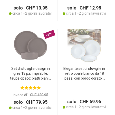
solo CHF 13.95
solo CHF 12.95
circa 1–2 giorni lavorativi
circa 1–2 giorni lavorativi
-33%
Set di stoviglie design in
Elegante set di stoviglie in
gres 18 pz, impilabile,
vetro opale bianco da 18
taupe opaco: piatti piani e
pezzi con bordo dorato -
da dessert, ciotole,
per 6 persone - adatto a
servizio da tavola
lavastoviglie & microonde
elegante e salvaspazio,
- di alta qualità & senza
1
invece di
CHF 120.95
moderno e stiloso
tempo
solo CHF 59.95
solo CHF 79.95
circa 1–2 giorni lavorativi
circa 1–2 giorni lavorativi