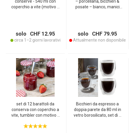
conserve - 540 ml con
– porcellana, bicchieri &
coperchio a vite (motivo a
posate – bianco, manici
scacchiera) - Pratici
taupe – set da tavola di
vasetti da muratore ideali
qualità per inviti & nuovo
per conservare la
appartamento
marmellata e come
solo CHF 12.95
solo CHF 79.95
vasetti di stoccaggio
circa 1–2 giorni lavorativi
Attualmente non disponibile
set di 12 barattoli da
Bicchieri da espresso a
conserva con coperchio a
doppia parete da 80 ml in
vite, tumbler con motivo a
vetro borosilicato, set di 4
quadri, 210 ml ciascuno
pezzi