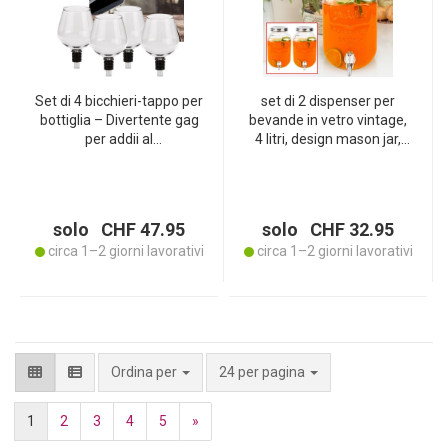
Set di 4 bicchieri-tappo per
set di 2 dispenser per
bottiglia – Divertente gag
bevande in vetro vintage,
per addii al
4 litri, design mason jar,
celibato/nubilato e feste –
con rubinetto e coperchio,
Piacere di bere con stile
perfetto dispenser per
dalla bottiglia –
bevande da servire con
Guarnizione in silicone – Ø
stile
solo CHF 47.95
solo CHF 32.95
8x13 cm
circa 1–2 giorni lavorativi
circa 1–2 giorni lavorativi
per pagina
Ordina per
24 per pagina
1
2
3
4
5
»