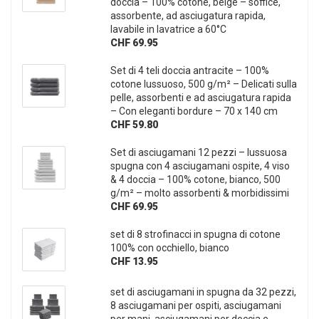
doccia – 100% cotone, beige – soffice,
assorbente, ad asciugatura rapida,
lavabile in lavatrice a 60°C
CHF 69.95
Set di 4 teli doccia antracite – 100%
cotone lussuoso, 500 g/m² – Delicati sulla
pelle, assorbenti e ad asciugatura rapida
– Con eleganti bordure – 70 x 140 cm
CHF 59.80
Set di asciugamani 12 pezzi – lussuosa
spugna con 4 asciugamani ospite, 4 viso
& 4 doccia – 100% cotone, bianco, 500
g/m² – molto assorbenti & morbidissimi
CHF 69.95
set di 8 strofinacci in spugna di cotone
100% con occhiello, bianco
CHF 13.95
set di asciugamani in spugna da 32 pezzi,
8 asciugamani per ospiti, asciugamani
per mani, asciugamani per doccia e