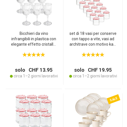
Bicchieri da vino
set di 18 vasi per conserve
infrangibili in plastica con
con tappo a vite, vasi ad
elegante effetto cristallo,
architrave con motivo kao,
set da 6, 200 ml, eleganti e
210 m ciascuno
riutilizzabili – ideali per
giardino, campeggio e
feste
solo CHF 13.95
solo CHF 19.95
circa 1–2 giorni lavorativi
circa 1–2 giorni lavorativi
SALE