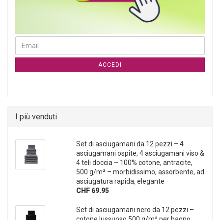
CONTINUA ALLA PAGINA DI ISCRIZIONE ALLA NEWSLETTER
Email
ACCEDI
I più venduti
Set di asciugamani da 12 pezzi – 4
asciugamani ospite, 4 asciugamani viso &
4 teli doccia – 100% cotone, antracite,
500 g/m² – morbidissimo, assorbente, ad
asciugatura rapida, elegante
CHF 69.95
Set di asciugamani nero da 12 pezzi –
cotone lussuoso 500 g/m² per bagno,