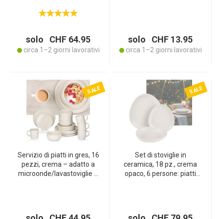
da dessert, ciotole e
infrangibili ed eleganti –
tazze. Di alta qualità,
per feste, giardino,
elegante e senza tempo
campeggio ed eventi
raffinati
solo CHF 64.95
solo CHF 13.95
circa 1–2 giorni lavorativi
circa 1–2 giorni lavorativi
SALE
SALE
Servizio di piatti in gres, 16
Set di stoviglie in
pezzi, crema – adatto a
ceramica, 18 pz., crema
microonde/lavastoviglie –
opaco, 6 persone: piatti
4x piatti piani Ø 26,5 cm –
piani e dessert, ciotole,
4x ciotole Ø 15 cm – 4x
design elegante per pasti
piatti da colazione Ø 20
raffinati, moderno ed
cm – 4x tazze da 350 ml
elegante
solo CHF 44.95
solo CHF 79.95