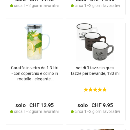
circa 1–2 giorni lavorativi
circa 1–2 giorni lavorativi
Caraffa in vetro da 1,3 litri
set di 3 tazze in gres,
- con coperchio e colino in
tazze per bevande, 180 ml
metallo - elegante,
robusta e lavabile in
lavastoviglie - ideale per
acqua, succhi e tè - design
elegante per la tavola e la
solo CHF 12.95
solo CHF 9.95
cucina
circa 1–2 giorni lavorativi
circa 1–2 giorni lavorativi