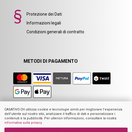
Protezione dei Dati
Informazioni legali
Condizioni generali di contratto
METODI DI PAGAMENTO
1
Precedente prezzo al dettaglio consigliato dal fornitore europeo
2
Prezzo precedente di Casativo
CASATIVO.CH utilizza cookie e tecnologie simili per migliorare l’esperienza
3
Somma dei prezzi individuali
dell’utente sul nostro sito, analizzare il traffico di dati e personalizzare i
4
Prezzo al dettaglio suggerito dal produttore
contenuti e la pubblicità. Per ulteriori informazioni, consultare la nostra
informativa sulla privacy
.
Non tutte le immagini del negozio online rappresentano necessariamente il
prodotto offerto. Servono per visualizzare la descrizione anche come esempio o
per poter orientarsi meglio. Questo vale soprattutto per le immagini con diversi