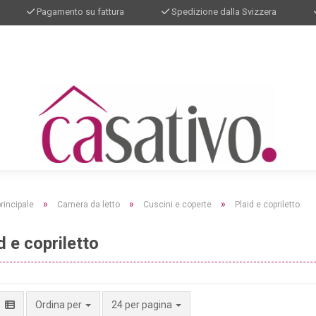
Pagamento su fattura
Spedizione dalla Svizzera
»
»
»
rincipale
Camera da letto
Cuscini e coperte
Plaid e copriletto
d e copriletto
per pagina
Ordina per
24 per pagina