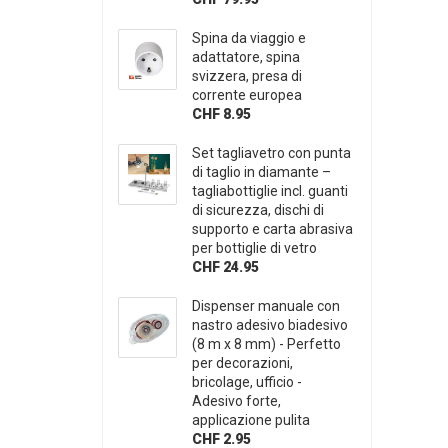
Spina da viaggio e
adattatore, spina
svizzera, presa di
corrente europea
CHF 8.95
Set tagliavetro con punta
di taglio in diamante –
tagliabottiglie incl. guanti
di sicurezza, dischi di
supporto e carta abrasiva
per bottiglie di vetro
CHF 24.95
Dispenser manuale con
nastro adesivo biadesivo
(8 m x 8 mm) - Perfetto
per decorazioni,
bricolage, ufficio -
Adesivo forte,
applicazione pulita
CHF 2.95