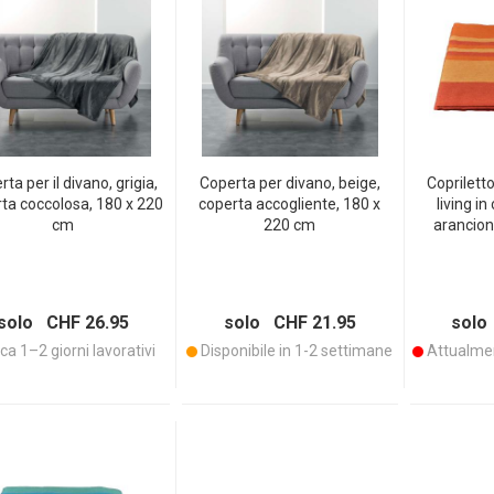
ta per il divano, grigia,
Coperta per divano, beige,
Copriletto
ta coccolosa, 180 x 220
coperta accogliente, 180 x
living in
cm
220 cm
arancion
WSLETTER
solo CHF 26.95
solo CHF 21.95
solo
ca 1–2 giorni lavorativi
Disponibile in 1-2 settimane
Attualmen