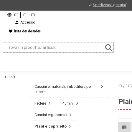
*
Spedizione gratuita
Accesso
lista dei desideri
DI PIÙ
Pagina p
Cuscini e materiali, imbottitura per
cuscini
Plai
Federe
Piumini
ord?
Cuscini ergonomici
Plaid e copriletto