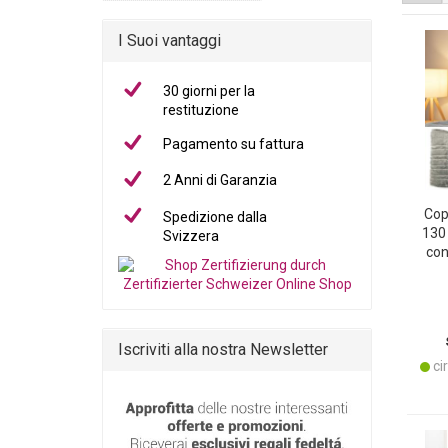
I Suoi vantaggi
30 giorni per la
restituzione
Pagamento su fattura
2 Anni di Garanzia
Cop
Spedizione dalla
130 
Svizzera
con
morb
con
cal
Iscriviti alla nostra Newsletter
cir