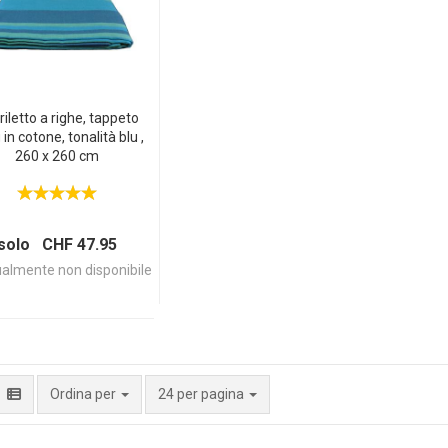
iletto a righe, tappeto
g in cotone, tonalità blu ,
260 x 260 cm
solo CHF 47.95
almente non disponibile
per pagina
Ordina per
24 per pagina