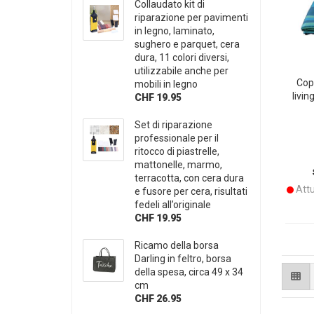
Collaudato kit di
riparazione per pavimenti
in legno, laminato,
sughero e parquet, cera
dura, 11 colori diversi,
utilizzabile anche per
Copr
mobili in legno
livin
CHF 19.95
Set di riparazione
professionale per il
ritocco di piastrelle,
mattonelle, marmo,
terracotta, con cera dura
Attu
e fusore per cera, risultati
fedeli all’originale
CHF 19.95
Ricamo della borsa
Darling in feltro, borsa
della spesa, circa 49 x 34
cm
CHF 26.95