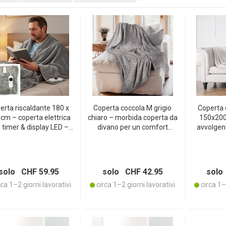
erta riscaldante 180 x
Coperta coccola M grigio
Coperta 
cm – coperta elettrica
chiaro – morbida coperta da
150x200
 timer & display LED –
divano per un comfort
avvolgent
ida, lavabile & a basso
assoluto – 150x200 cm –
pelle, cer
sumo – ideale per un
OEKO-TEX Standard 100
100 – 
ore avvolgente & relax
microfibra di poliestere
poliester
traspirante
alto
solo CHF 59.95
solo CHF 42.95
solo
ca 1–2 giorni lavorativi
circa 1–2 giorni lavorativi
circa 1–2