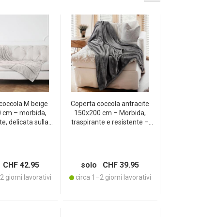
coccola M beige
Coperta coccola antracite
 cm – morbida,
150x200 cm – Morbida,
e, delicata sulla
traspirante e resistente –
tificata OEKO-TEX
Microfibra in poliestere
microfibra di
OEKO-TEX Standard 100 –
e, tessuto a pelo
Per una sensazione di
, traspirante
benessere tutto l’anno
 CHF 42.95
solo CHF 39.95
 giorni lavorativi
circa 1–2 giorni lavorativi