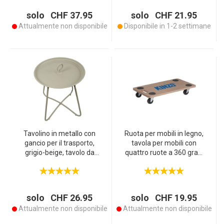
elegante per la vostra oasi
solo CHF 37.95
solo CHF 21.95
all‘aperto
Attualmente non disponibile
Disponibile in 1-2 settimane
Tavolino in metallo con
Ruota per mobili in legno,
gancio per il trasporto,
tavola per mobili con
grigio-beige, tavolo da
quattro ruote a 360 gradi
giardino 40 x 46 cm
per carichi fino a 200 kg
solo CHF 26.95
solo CHF 19.95
Attualmente non disponibile
Attualmente non disponibile