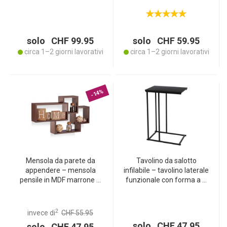
cesto portaoggetti, fino a
Elegante supporto per vasi
200 kg - Stabile, comodo
di fiori, presentazione
per la schiena e
decorativa di piante
salvaspazio
solo CHF 99.95
solo CHF 59.95
circa 1–2 giorni lavorativi
circa 1–2 giorni lavorativi
-14%
Mensola da parete da
Tavolino da salotto
appendere – mensola
infilabile – tavolino laterale
pensile in MDF marrone –
funzionale con forma a C
42 x 69 x 12 cm – design
– nero, 40x26x58 cm –
moderno – ideale per
metallo e MDF –
decorazioni, cucina e
salvaspazio per divano e
2
invece di
CHF 55.95
bagno – portata fino a 8
letto
solo CHF 47.95
solo CHF 47.95