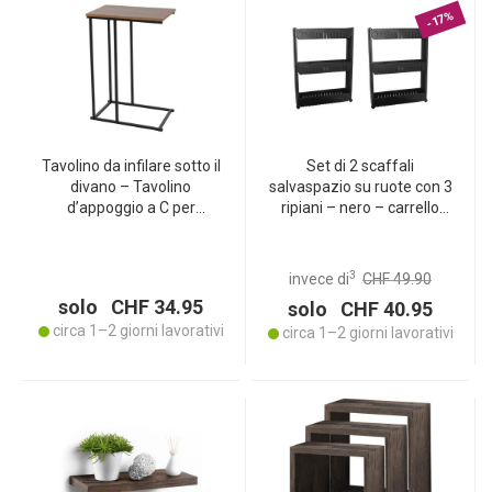
-17%
Tavolino da infilare sotto il
Set di 2 scaffali
divano – Tavolino
salvaspazio su ruote con 3
d’appoggio a C per
ripiani – nero – carrello
divano/letto –
stretto per cucina e bagno,
Metallo/MDF nero-
3 livelli – scaffale in
marrone – 40x26x58 cm –
plastica 54x12x71,5 cm
3
invece di
CHF 49.90
Laptop, snack, libri e
solo CHF 34.95
solo CHF 40.95
bevande a portata di
circa 1–2 giorni lavorativi
mano
circa 1–2 giorni lavorativi