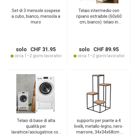
Set di 3 mensole sospese
Telaio intermedio con
a cubo, bianco, mensola a
ripiano estraibile (60x60
muro
cm, bianco): telaio in
metallo per lavatrice e
asciugatrice, impilamento
salvaspazio, kit colonna
bucato
solo CHF 31.95
solo CHF 89.95
circa 1–2 giorni lavorativi
circa 1–2 giorni lavorativi
Telaio di base di alta
supporto per piante a 4
qualità per
livelli, metallo-legno, nero-
lavatrice/asciugatrice con
marrone, 34x34x68cm -