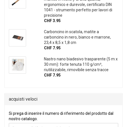
ergonomico e durevole, certificato DIN
1041 - strumento perfetto per lavori di
precisione
CHF 3.95
Carboncino in scatola, matite a
carboncino in nero, bianco e marrone,
23,4 x 8,5 x 1,8 cm
CHF 7.95
Nastro nano biadesivo trasparente (5 m x
30 mm): forte tenuta 110 g/cm²,
riutilizzabile, rimovibile senza tracce
CHF 7.95
acquisti veloci
SI PREGA DI INSERIRE IL NUMERO DI RIFERIMENTO DEL PRO
Si prega di inserire il numero di riferimento del prodotto dal
nostro catalogo.