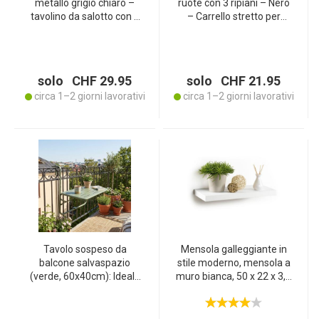
metallo grigio chiaro –
ruote con 3 ripiani – Nero
tavolino da salotto con 2
– Carrello stretto per
ripiani – Ø 50 x H 66 cm –
cucina e bagno, 3 livelli –
rotondo – resistente alle
Scaffale in plastica 54 x
intemperie – per interni ed
12 x 71,5 cm
esterni – robusto –
solo CHF 29.95
solo CHF 21.95
CHX3726
circa 1–2 giorni lavorativi
circa 1–2 giorni lavorativi
Tavolo sospeso da
Mensola galleggiante in
balcone salvaspazio
stile moderno, mensola a
(verde, 60x40cm): Ideale
muro bianca, 50 x 22 x 3,4
per piccoli balconi e patii,
cm
robusto tavolo in metallo,
facile da montare ed