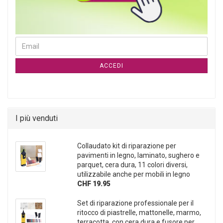
CONTINUA ALLA PAGINA DI ISCRIZIONE ALLA NEWSLETTER
Email
ACCEDI
I più venduti
Collaudato kit di riparazione per
pavimenti in legno, laminato, sughero e
parquet, cera dura, 11 colori diversi,
utilizzabile anche per mobili in legno
CHF 19.95
Set di riparazione professionale per il
ritocco di piastrelle, mattonelle, marmo,
terracotta, con cera dura e fusore per