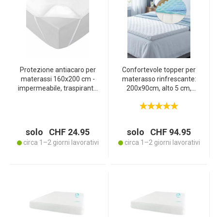
Protezione antiacaro per
Confortevole topper per
materassi 160x200 cm -
materasso rinfrescante:
impermeabile, traspirante
200x90cm, alto 5 cm,
e anallergica, protegge da
bianco, traspirante - con
acari, liquidi e macchie,
schiuma di gel a memoria
bianca
di forma per alleviare la
pressione del sonno
solo CHF 24.95
solo CHF 94.95
circa 1–2 giorni lavorativi
circa 1–2 giorni lavorativi