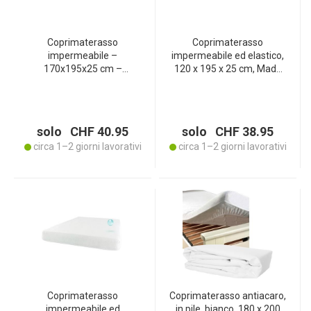
Coprimaterasso
Coprimaterasso
impermeabile –
impermeabile ed elastico,
170x195x25 cm –
120 x 195 x 25 cm, Made
Coprimaterasso
in Italy
elasticizzato – Made in
Italy – Lavabile,
traspirante, antiacaro
solo CHF 40.95
solo CHF 38.95
circa 1–2 giorni lavorativi
circa 1–2 giorni lavorativi
Coprimaterasso
Coprimaterasso antiacaro,
impermeabile ed
in pile, bianco, 180 x 200