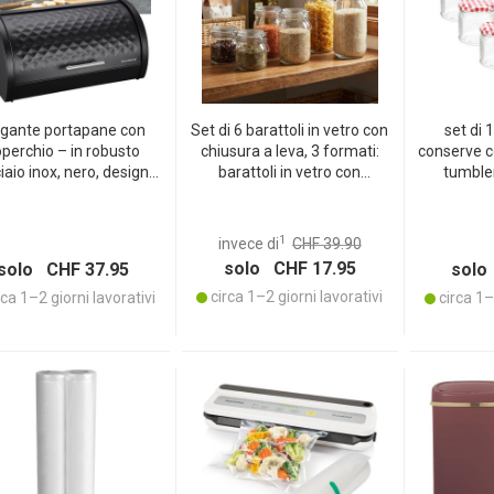
egante portapane con
Set di 6 barattoli in vetro con
set di 
perchio – in robusto
chiusura a leva, 3 formati:
conserve co
iaio inox, nero, design
barattoli in vetro con
tumble
finato per prodotti da
chiusura a leva – una
scacchiera
rno freschi, durevole,
garanzia di freschezza e
lvaspazio e di facile
protezione dell’aroma per
1
invece di
CHF 39.90
manutenzione
cucina e dispensa
solo CHF 17.95
solo CHF 37.95
solo
circa 1–2 giorni lavorativi
ca 1–2 giorni lavorativi
circa 1–2