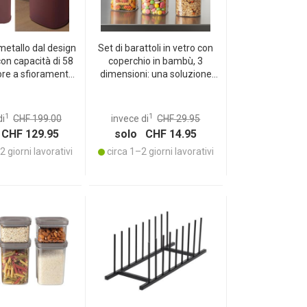
metallo dal design
Set di barattoli in vetro con
con capacità di 58
coperchio in bambù, 3
sore a sfioramento,
dimensioni: una soluzione
e look bordeaux
elegante per la cucina –
oro, struttura e
Freschezza aromatica &
chio robusti
salvaspazio!
1
1
di
CHF 199.00
invece di
CHF 29.95
CHF 129.95
solo CHF 14.95
 giorni lavorativi
circa 1–2 giorni lavorativi