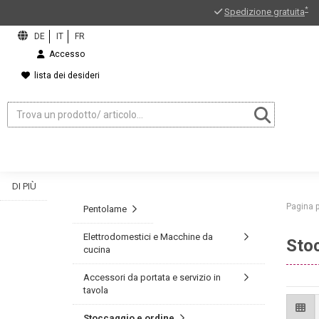
*
Spedizione gratuita
Accesso
lista dei desideri
DI PIÙ
Pagina p
Pentolame
Elettrodomestici e Macchine da
Sto
cucina
ord?
Accessori da portata e servizio in
tavola
Stoccaggio e ordine