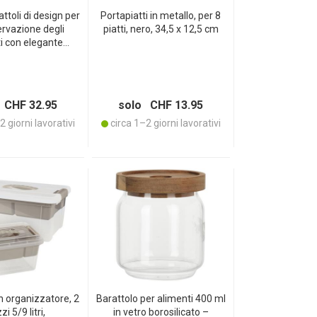
attoli di design per
Portapiatti in metallo, per 8
ervazione degli
piatti, nero, 34,5 x 12,5 cm
i con elegante
o color tortora:
i ermetici per la
ne degli alimenti,
un‘elegante
 CHF 32.95
solo CHF 13.95
servazione
 giorni lavorativi
circa 1–2 giorni lavorativi
n organizzatore, 2
Barattolo per alimenti 400 ml
i 5/9 litri,
in vetro borosilicato –