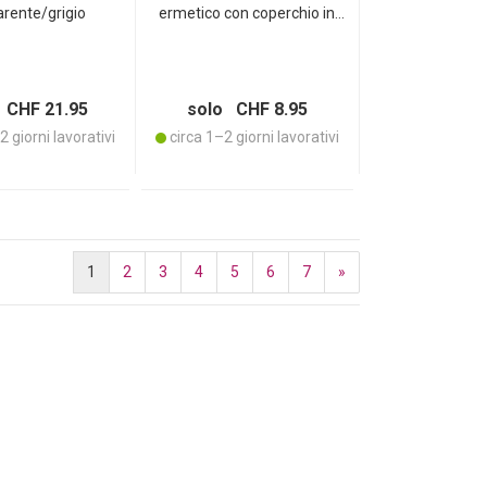
arente/grigio
ermetico con coperchio in
legno di acacia e anello in
silicone – ideale per muesli,
pasta, riso e farina –
trasparente/marrone
 CHF 21.95
solo CHF 8.95
 giorni lavorativi
circa 1–2 giorni lavorativi
1
2
3
4
5
6
7
»