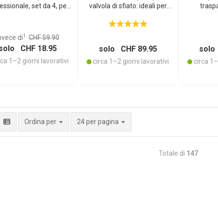
essionale, set da 4, per
valvola di sfiato: ideali per
trasp
hine per sottovuoto a
crauti, kimchi e simili -
a e termosaldatrici 20 x
Fermentazione facile e
cm, senza BPA, perfetti
sicura
1
nvece di
CHF 59.90
e sacchetti Sous-Vide
solo CHF 18.95
solo CHF 89.95
solo
ca 1–2 giorni lavorativi
circa 1–2 giorni lavorativi
circa 1–2
per pagina
Ordina per
24 per pagina
Totale di
147