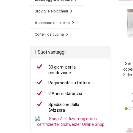
Stoviglie e bicchieri
Accessori da cucina
Coltelli da cucina
I Suoi vantaggi
Set 
30 giorni per la
coper
restituzione
3 di
el
Pagamento su fattura
Fr
2 Anni di Garanzia
i
Spedizione dalla
cir
Svizzera