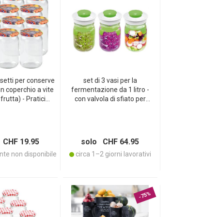
asetti per conserve
set di 3 vasi per la
n coperchio a vite
fermentazione da 1 litro -
frutta) - Pratici
con valvola di sfiato per
muratore ideali per
ottenere i migliori risultati di
e la marmellata e
fermentazione -
tti di stoccaggio
conservazione per
principianti e professionisti,
 CHF 19.95
solo CHF 64.95
nutrizione sana
te non disponibile
circa 1–2 giorni lavorativi
-75%