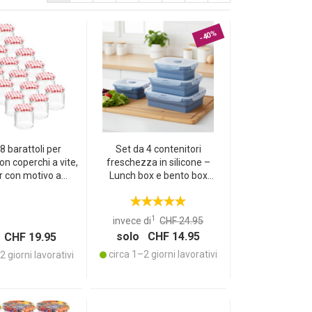
-40%
18 barattoli per
Set da 4 contenitori
n coperchi a vite,
freschezza in silicone –
r con motivo a
Lunch box e bento box
, 315 ml ciascuno
pieghevoli e ripiegabili, senza
BPA, adatti al microonde, con
coperchi a clip
1
invece di
CHF 24.95
solo CHF 14.95
 CHF 19.95
circa 1–2 giorni lavorativi
 giorni lavorativi