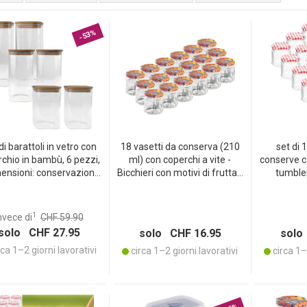
-53%
di barattoli in vetro con
18 vasetti da conserva (210
set di 
chio in bambù, 6 pezzi,
ml) con coperchi a vite -
conserve co
mensioni: conservazione
Bicchieri con motivi di frutta -
tumble
egante per la cucina –
Ideali per marmellata,
scacchiera
eschezza aromatica &
gelatina, dessert - Ermetici e
salvaspazio!
graziosi
1
nvece di
CHF 59.90
solo CHF 27.95
solo CHF 16.95
solo
ca 1–2 giorni lavorativi
circa 1–2 giorni lavorativi
circa 1–2