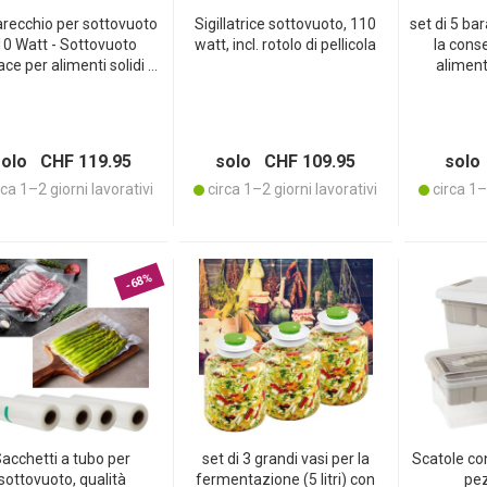
recchio per sottovuoto
Sigillatrice sottovuoto, 110
set di 5 bar
10 Watt - Sottovuoto
watt, incl. rotolo di pellicola
la cons
ace per alimenti solidi e
aliment
liquidi, ideale per sous-
coperchi
 marinature - Incl. set di
barattol
rotoli per sottovuoto
conservazio
per 
solo CHF 119.95
solo CHF 109.95
solo
con
ca 1–2 giorni lavorativi
circa 1–2 giorni lavorativi
circa 1–2
-68%
acchetti a tubo per
set di 3 grandi vasi per la
Scatole co
sottovuoto, qualità
fermentazione (5 litri) con
pezz