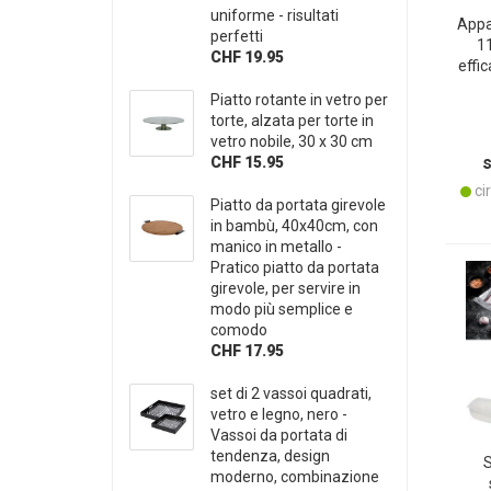
uniforme - risultati
Appa
perfetti
1
CHF 19.95
effic
con 
Piatto rotante in vetro per
vide e
torte, alzata per torte in
3 
vetro nobile, 30 x 30 cm
CHF 15.95
cir
Piatto da portata girevole
in bambù, 40x40cm, con
manico in metallo -
Pratico piatto da portata
girevole, per servire in
modo più semplice e
comodo
CHF 17.95
set di 2 vassoi quadrati,
vetro e legno, nero -
Vassoi da portata di
tendenza, design
S
moderno, combinazione