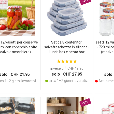
-44%
i 12 vasetti per conserve
Set da 8 contenitori
set di 12 v
 ml con coperchio a vite
salvafreschezza in silicone -
- 720 ml co
otivo a scacchiera) -
Lunch box e bento box
(motivo 
ici vasetti da muratore
richiudibili e pieghevoli, senza
vasetti da 
eali per conservare la
BPA, adatte al microonde,
conservar
llata e come vasetti di
con coperchi a clip
come vase
1
invece di
CHF 49.90
stoccaggio
solo CHF 27.95
solo CHF 21.95
solo
circa 1–2 giorni lavorativi
ca 1–2 giorni lavorativi
Attualmen
WSLETTER
-55%