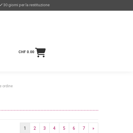
30 giorni per la restituzione
CHF 0.00
e ordine
1
2
3
4
5
6
7
»