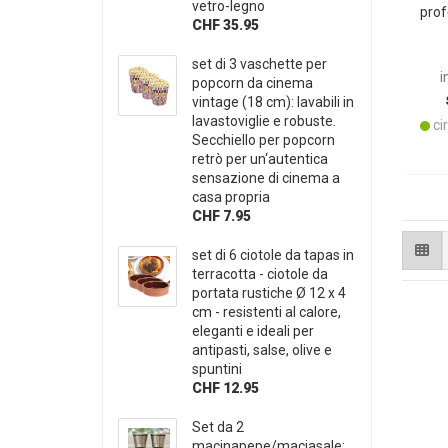
vetro-legno
prof
CHF 35.95
macc
barr
set di 3 vaschette per
500 
i
popcorn da cinema
com
vintage (18 cm): lavabili in
lavastoviglie e robuste.
cir
Secchiello per popcorn
retrò per un‘autentica
sensazione di cinema a
casa propria
CHF 7.95
set di 6 ciotole da tapas in
terracotta - ciotole da
portata rustiche Ø 12 x 4
cm - resistenti al calore,
eleganti e ideali per
antipasti, salse, olive e
spuntini
CHF 12.95
Set da 2
macinapepe/maciasale: