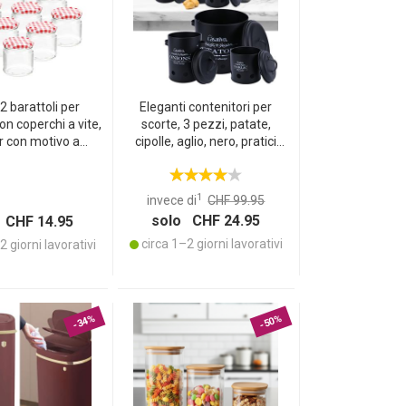
12 barattoli per
Eleganti contenitori per
n coperchi a vite,
scorte, 3 pezzi, patate,
r con motivo a
cipolle, aglio, nero, pratici
, 315 ml ciascuno
contenitori con coperchio e
fori d’aerazione
1
invece di
CHF 99.95
solo CHF 24.95
 CHF 14.95
circa 1–2 giorni lavorativi
 giorni lavorativi
-34%
-50%