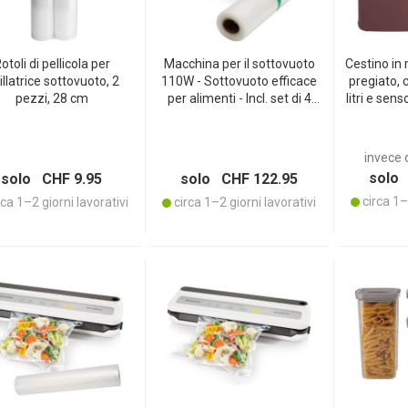
otoli di pellicola per
Macchina per il sottovuoto
Cestino in 
illatrice sottovuoto, 2
110W - Sottovuoto efficace
pregiato, 
pezzi, 28 cm
per alimenti - Incl. set di 4
litri e sen
rotoli 20x300cm & 20x500cm
elegant
- Ideale per sous-vide e
opaco - 
marinature
coper
invece 
solo 
solo CHF 9.95
solo CHF 122.95
circa 1–2
ca 1–2 giorni lavorativi
circa 1–2 giorni lavorativi