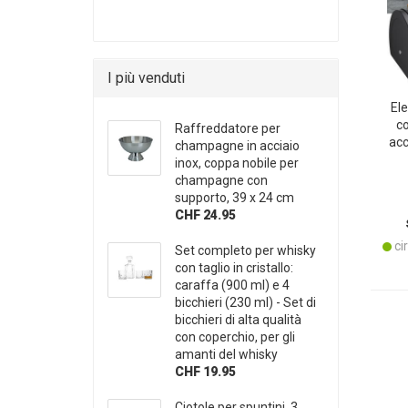
I più venduti
El
co
Raffreddatore per
acc
champagne in acciaio
raf
inox, coppa nobile per
fo
champagne con
sa
supporto, 39 x 24 cm
CHF 24.95
cir
Set completo per whisky
con taglio in cristallo:
caraffa (900 ml) e 4
bicchieri (230 ml) - Set di
bicchieri di alta qualità
con coperchio, per gli
amanti del whisky
CHF 19.95
Ciotole per spuntini, 3