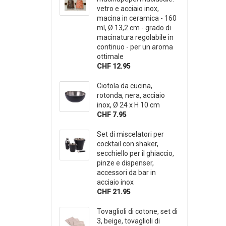
vetro e acciaio inox,
macina in ceramica - 160
ml, Ø 13,2 cm - grado di
macinatura regolabile in
continuo - per un aroma
ottimale
CHF 12.95
Ciotola da cucina,
rotonda, nera, acciaio
inox, Ø 24 x H 10 cm
CHF 7.95
Set di miscelatori per
cocktail con shaker,
secchiello per il ghiaccio,
pinze e dispenser,
accessori da bar in
acciaio inox
CHF 21.95
Tovaglioli di cotone, set di
3, beige, tovaglioli di