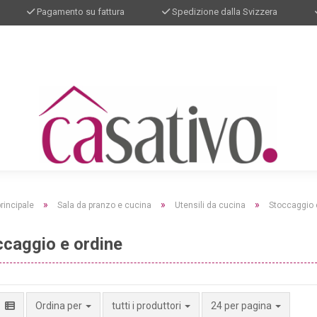
Pagamento su fattura
Spedizione dalla Svizzera
»
»
»
rincipale
Sala da pranzo e cucina
Utensili da cucina
Stoccaggio 
ccaggio e ordine
per pagina
Ordina per
tutti i produttori
24 per pagina