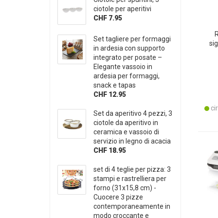
ciotole per aperitivi
CHF 7.95
R
Set tagliere per formaggi
sig
in ardesia con supporto
integrato per posate –
Elegante vassoio in
ardesia per formaggi,
snack e tapas
CHF 12.95
cir
Set da aperitivo 4 pezzi, 3
ciotole da aperitivo in
ceramica e vassoio di
servizio in legno di acacia
CHF 18.95
set di 4 teglie per pizza: 3
stampi e rastrelliera per
forno (31x15,8 cm) -
Cuocere 3 pizze
contemporaneamente in
modo croccante e