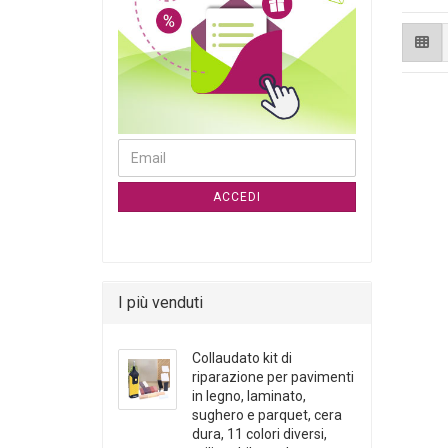
CONTINUA ALLA PAGINA DI ISCRIZIONE ALLA NE
Email
ACCEDI
I più venduti
Collaudato kit di
riparazione per pavimenti
in legno, laminato,
sughero e parquet, cera
dura, 11 colori diversi,