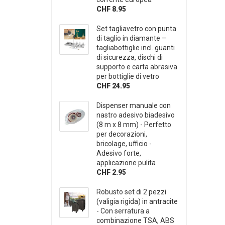
CHF 8.95
Set tagliavetro con punta
di taglio in diamante –
tagliabottiglie incl. guanti
di sicurezza, dischi di
supporto e carta abrasiva
per bottiglie di vetro
CHF 24.95
Dispenser manuale con
nastro adesivo biadesivo
(8 m x 8 mm) - Perfetto
per decorazioni,
bricolage, ufficio -
Adesivo forte,
applicazione pulita
CHF 2.95
Robusto set di 2 pezzi
(valigia rigida) in antracite
- Con serratura a
combinazione TSA, ABS