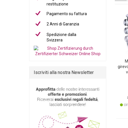
restituzione
Pagamento su fattura
2 Anni di Garanzia
Spedizione dalla
Svizzera
M
girevo
Iscriviti alla nostra Newsletter
v
caro
te
d’
cir