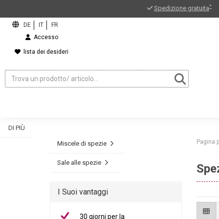
*
Spedizione gratuita
Accesso
lista dei desideri
DI PIÙ
Pagina p
Miscele di spezie
Sale alle spezie
Spe
ord?
I Suoi vantaggi
30 giorni per la