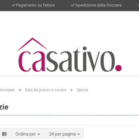
Pagamento su fattura
Spedizione dalla Svizzera
»
»
rincipale
Sala da pranzo e cucina
Spezie
zie
per pagina
Ordina per
24 per pagina