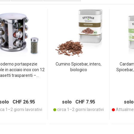
oderno portaspezie
Cumino Spicebar, intero,
Cardam
le in acciaio inox con 12
biologico
Spicebar,
asetti trasparenti –
sello portaspezie senza
mpo – un vero colpo
occhio in ogni cucina
solo CHF 26.95
solo CHF 7.95
solo
ca 1–2 giorni lavorativi
circa 1–2 giorni lavorativi
Attualmen