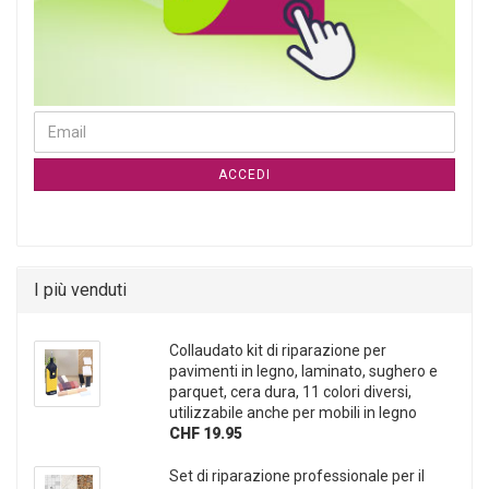
CONTINUA ALLA PAGINA DI ISCRIZIONE ALLA NEWSLETTER
Email
ACCEDI
I più venduti
Collaudato kit di riparazione per
pavimenti in legno, laminato, sughero e
parquet, cera dura, 11 colori diversi,
utilizzabile anche per mobili in legno
CHF 19.95
Set di riparazione professionale per il