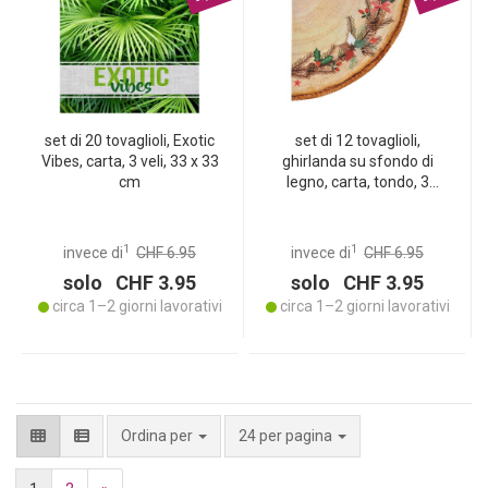
set di 20 tovaglioli, Exotic
set di 12 tovaglioli,
Vibes, carta, 3 veli, 33 x 33
ghirlanda su sfondo di
cm
legno, carta, tondo, 3
strati, 33 x 33 cm
1
1
invece di
CHF 6.95
invece di
CHF 6.95
solo CHF 3.95
solo CHF 3.95
circa 1–2 giorni lavorativi
circa 1–2 giorni lavorativi
per pagina
Ordina per
24 per pagina