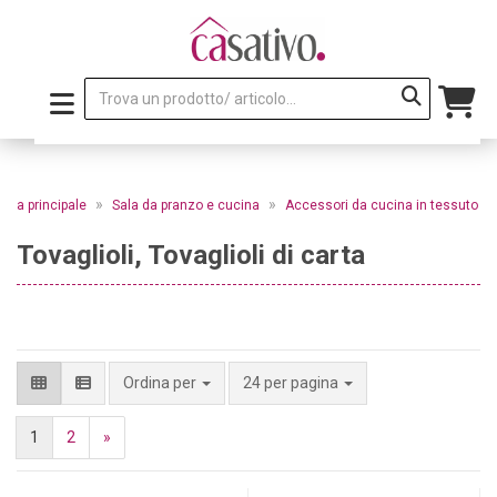
»
»
gina principale
Sala da pranzo e cucina
Accessori da cucina in tessuto
Tovaglioli, Tovaglioli di carta
per pagina
Ordina per
24 per pagina
1
2
»