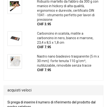
Robusto martello da fabbro da 300 g con
manico in hickory di alta qualità,
ergonomico e durevole, certificato DIN
1041 - strumento perfetto per lavori di
precisione
CHF 3.95
Carboncino in scatola, matite a
carboncino in nero, bianco e marrone,
23,4 x 8,5 x 1,8 cm
CHF 7.95
Nastro nano biadesivo trasparente (5 m x
30 mm): forte tenuta 110 g/cm²,
riutilizzabile, rimovibile senza tracce
CHF 7.95
acquisti veloci
SI PREGA DI INSERIRE IL NUMERO DI RIFERIMENTO DEL PRO
Si prega di inserire il numero di riferimento del prodotto dal
nostro catalogo.