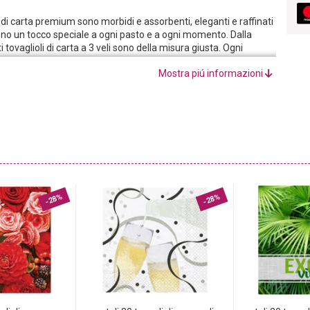
i di carta premium sono morbidi e assorbenti, eleganti e raffinati
no un tocco speciale a ogni pasto e a ogni momento. Dalla
tovaglioli di carta a 3 veli sono della misura giusta. Ogni
Mostra piú informazioni
ti sono l‘accessorio perfetto per le feste e la migliore
leanni, feste di famiglia, barbecue e tutte le feste che
lo sono ancora un regalo popolare per compleanni, inviti o feste.
tovaglioli di carta colorati ed eleganti.
-28%
-28%