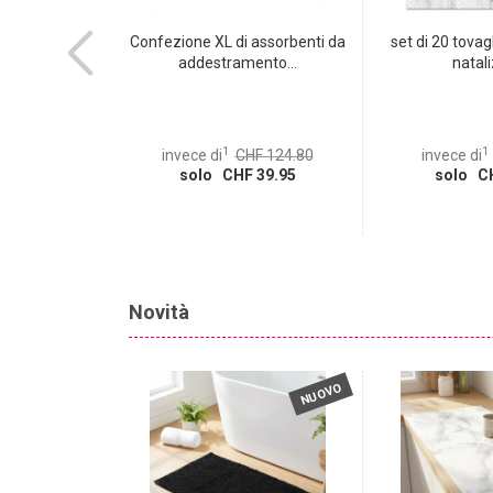
a solare LED,
Confezione XL di assorbenti da
set di 20 tovagl
te...
addestramento...
nataliz
1
1
invece di
CHF 124.80
invece di
HF 24.95
solo CHF 39.95
solo CH
 9.95
Novità
NUOVO
NUOVO