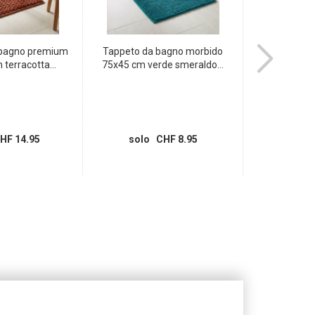
 bagno premium
Tappeto da bagno morbido
Spina, tipo 1
 terracotta...
75x45 cm verde smeraldo...
gir
HF 14.95
solo CHF 8.95
solo