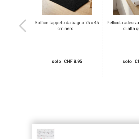
ipo 11 / spina
Soffice tappeto da bagno 75 x 45
Pellicola adesi
no,...
cm nero...
di alta q
 7.95
solo CHF 8.95
solo CH