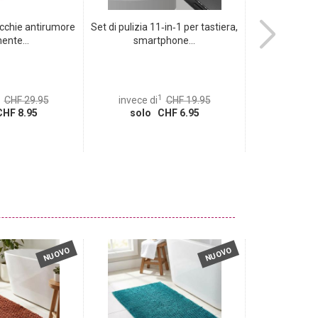
ecchie antirumore
Set di pulizia 11‑in‑1 per tastiera,
Set di 4 sfer
ente...
smartphone...
risp
1
CHF 29.95
invece di
CHF 19.95
invece d
HF 8.95
solo CHF 6.95
solo 
NUOVO
NUOVO