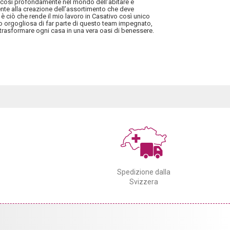
i così profondamente nel mondo dell’abitare e
mente alla creazione dell’assortimento che deve
 è ciò che rende il mio lavoro in Casativo così unico
no orgogliosa di far parte di questo team impegnato,
trasformare ogni casa in una vera oasi di benessere.
Spedizione dalla
Svizzera