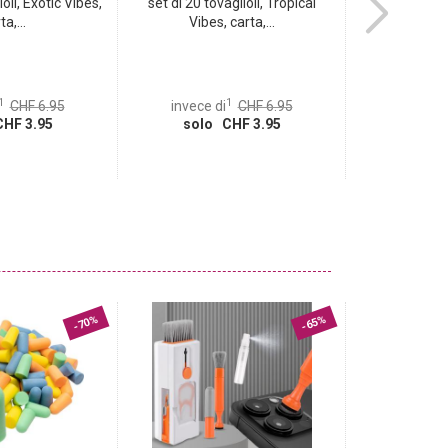
ioli, Exotic Vibes,
set di 20 tovaglioli, Tropical
set di 20 tov
ta,...
Vibes, carta,...
st
1
1
CHF 6.95
invece di
CHF 6.95
invece d
HF 3.95
solo CHF 3.95
solo
-70%
-65%