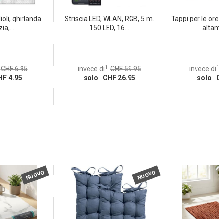
ioli, ghirlanda
Striscia LED, WLAN, RGB, 5 m,
Tappi per le or
ia,...
150 LED, 16...
altam
1
1
CHF 6.95
invece di
CHF 59.95
invece di
F 4.95
solo CHF 26.95
solo C
NUOVO
NUOVO