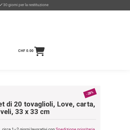
30 giorni per la restituzione
CHF 0.00
-28%
et di 20 tovaglioli, Love, carta,
 veli, 33 x 33 cm
circa 1–2 giorni lavorativi con
Spedizione prioritaria