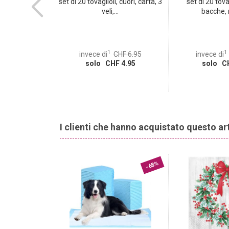
i, Bon Appetit,
set di 20 tovaglioli, cuori, carta, 3
set di 20 tova
..
veli,...
bacche, r
1
1
CHF 6.95
invece di
CHF 6.95
invece di
 4.95
solo CHF 4.95
solo CH
I clienti che hanno acquistato questo a
-60%
-68%