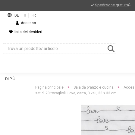
*
Spedizione gratuita
Accesso
lista dei desideri
DI PIÙ
»
»
Pagina principale
Sala da pranzo e cucina
Access
set di 20 tovaglioli, Love, carta, 3 veli, 33 x 33 cm
ord?