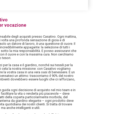
tivo
er vocazione
sabile degli acquisti presso Casativo. Ogni mattina,
i volta una profonda sensazione di gioia e di
solo un datore di lavoro, è una questione di cuore. Il
ncredibilmente appagante: la selezione di tutti i
 sotto la mia responsabilità. E posso assicurarvi che
 con il cuore e con la massima cura. Non cerchiamo
 tesori.
i per la casa e il giardino, nonché sui tessili per la
i cela la nostra missione: con Casativo vogliamo
mare la vostra casa in una vera oasi di benessere. È un
ensateci un attimo: trascorriamo il 90% del nostro
mbienti dovrebbero essere luoghi che ci rafforzano,
he guida ogni decisione di acquisto nel mio team e in
facilitare la vita o renderla più piacevole – deve
tratti della coperta particolarmente morbida, del
 lanterna da giardino elegante – ogni prodotto deve
ita quotidiana dei nostri clienti. Si tratta di trovare
ma anche intelligenti e utili.