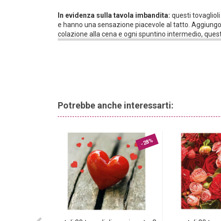
In evidenza sulla tavola imbandita:
questi tovagliol
e hanno una sensazione piacevole al tatto. Aggiungo
colazione alla cena e ogni spuntino intermedio, questi 
confezione contiene 20 tovaglioli.
Ottimi per feste di ogni tipo,
questi tovaglioli stampa
decorazione per le occasioni speciali. Adatti per comp
promettono una serata divertente e piacevole.
Componenti colorati nel cesto regalo:
i cesti rega
Aggiungete un po‘ di varietà al cesto regalo con questi 
Potrebbe anche interessarti:
-28%
-28%