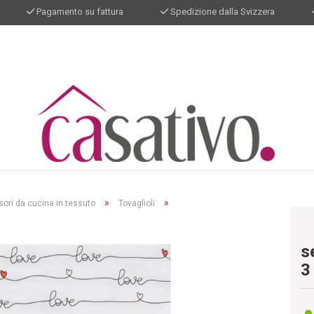
Pagamento su fattura
Spedizione dalla Svizzera
»
»
ori da cucina in tessuto
Tovaglioli
s
3