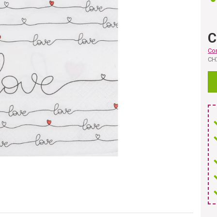
C
Co
CH