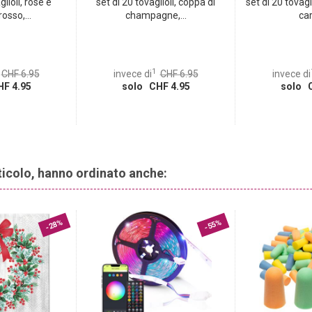
glioli, rose e
set di 20 tovaglioli, coppa di
set di 20 tovagl
osso,...
champagne,...
car
1
CHF 6.95
invece di
CHF 6.95
invece di
F 4.95
solo CHF 4.95
solo C
rticolo, hanno ordinato anche:
-28%
-55%