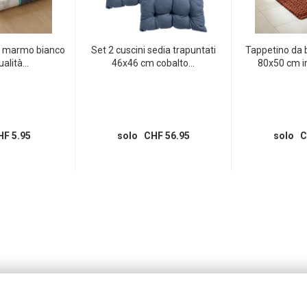
va marmo bianco
Set 2 cuscini sedia trapuntati
Tappetino da
ualità...
46x46 cm cobalto...
80x50 cm in
F 5.95
solo CHF 56.95
solo C