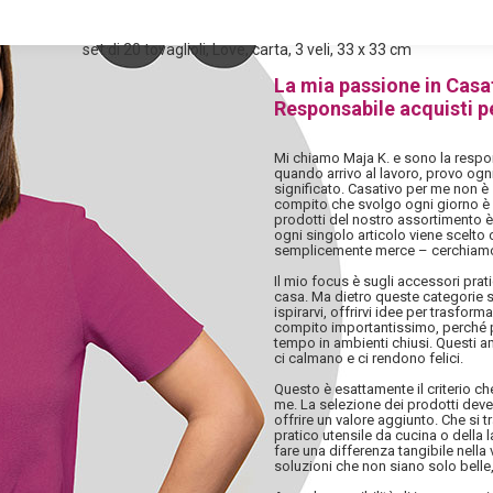
set di 20 tovaglioli, Love, carta, 3 veli, 33 x 33 cm
La mia passione in Casa
Responsabile acquisti p
Mi chiamo Maja K. e sono la respon
quando arrivo al lavoro, provo ogn
significato. Casativo per me non è 
compito che svolgo ogni giorno è i
prodotti del nostro assortimento è
ogni singolo articolo viene scelto
semplicemente merce – cerchiamo
Il mio focus è sugli accessori pratic
casa. Ma dietro queste categorie s
ispirarvi, offrirvi idee per trasfor
compito importantissimo, perché p
tempo in ambienti chiusi. Questi a
ci calmano e ci rendono felici.
Questo è esattamente il criterio c
me. La selezione dei prodotti deve 
offrire un valore aggiunto. Che si 
pratico utensile da cucina o della
fare una differenza tangibile nella v
soluzioni che non siano solo belle, 