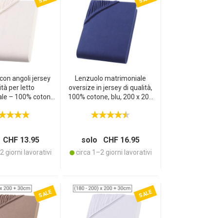
con angoli jersey
Lenzuolo matrimoniale
ità per letto
oversize in jersey di qualità,
le – 100% cotone
100% cotone, blu, 200 x 200
– 160 x 200 cm –
cm
 Standard 100 –
 traspirante, non
stiro
 CHF 13.95
solo CHF 16.95
 giorni lavorativi
circa 1–2 giorni lavorativi
SALE
SALE