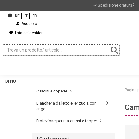
*
Spedizione gratuita
Accesso
lista dei desideri
DI PIÙ
Pagina p
Cuscini e coperte
Biancheria da letto e lenzuola con
Cam
angoli
ord?
Protezione per materassi e topper