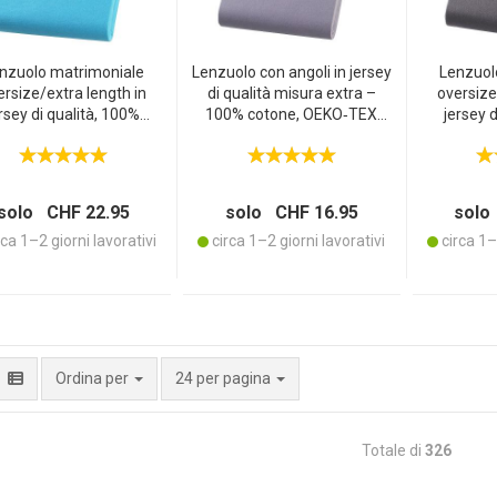
nzuolo matrimoniale
Lenzuolo con angoli in jersey
Lenzuol
ersize/extra length in
di qualità misura extra –
oversize
rsey di qualità, 100%
100% cotone, OEKO‑TEX
jersey d
ne, turchese, 200 x 220
Standard 100 – delicato sulla
cotone, an
cm
pelle & traspirante – grigio –
200 x 200 cm – senza stiro
solo CHF 22.95
solo CHF 16.95
solo
ca 1–2 giorni lavorativi
circa 1–2 giorni lavorativi
circa 1–2
per pagina
Ordina per
24 per pagina
Totale di
326