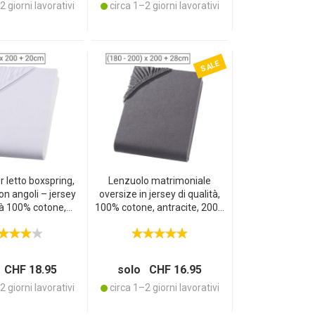
 giorni lavorativi
circa 1–2 giorni lavorativi
SALE
 letto boxspring,
Lenzuolo matrimoniale
on angoli – jersey
oversize in jersey di qualità,
tà 100% cotone,
100% cotone, antracite, 200 x
o – OEKO‑TEX
200 cm
ndard 100,
0x200x20 cm,
nte, senza stiro,
 CHF 18.95
solo CHF 16.95
bile a 60 °C
 giorni lavorativi
circa 1–2 giorni lavorativi