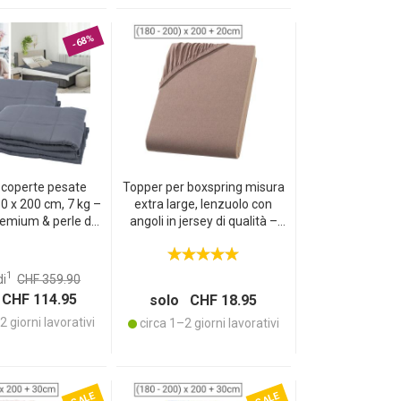
-68%
 coperte pesate
Topper per boxspring misura
0 x 200 cm, 7 kg –
extra large, lenzuolo con
emium & perle di
angoli in jersey di qualità –
 un rilassamento
100% cotone, OEKO-TEX
 sonno migliore &
Standard 100 – Nougat
ne dello stress
200x200 cm – Non si stira –
1
di
CHF 359.90
Lavabile a 60°C
CHF 114.95
solo CHF 18.95
 giorni lavorativi
circa 1–2 giorni lavorativi
SALE
SALE