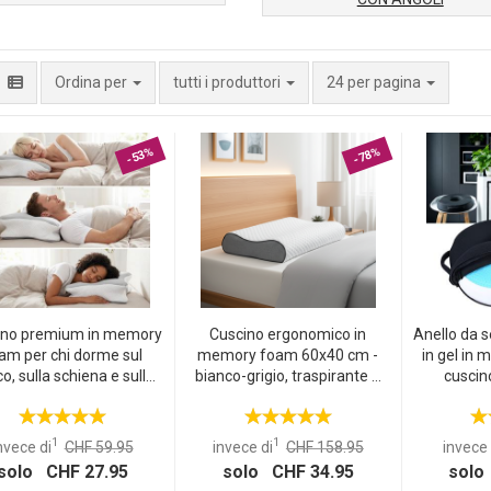
per pagina
Ordina per
tutti i produttori
24 per pagina
-53%
-78%
ino premium in memory
Cuscino ergonomico in
Anello da 
am per chi dorme sul
memory foam 60x40 cm -
in gel in
co, sulla schiena e sulla
bianco-grigio, traspirante e
cuscin
ia – Cuscino cervicale
antidecubito - Sonno
alleggeris
gonomico con fodera
riposante e supporto per il
e coccige, 
vabile per un sonno di
collo
uffici
1
1
nvece di
CHF 59.95
invece di
CHF 158.95
invece 
qualità
solo CHF 27.95
solo CHF 34.95
solo