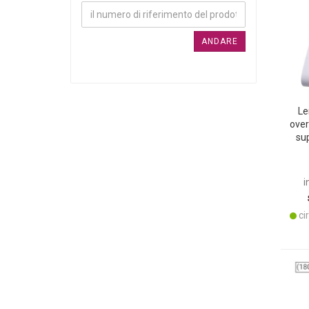
ANDARE
Le
over
su
b
i
cir