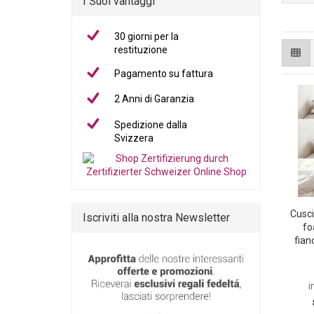
I Suoi vantaggi
30 giorni per la
restituzione
Pagamento su fattura
2 Anni di Garanzia
Spedizione dalla
Svizzera
Cusc
Iscriviti alla nostra Newsletter
fo
fian
panc
er
la
i