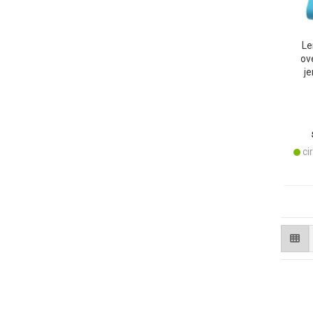
Le
ov
je
coto
cir