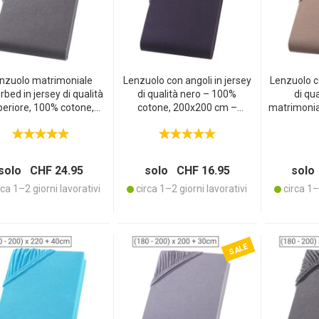
nzuolo matrimoniale
Lenzuolo con angoli in jersey
Lenzuolo co
bed in jersey di qualità
di qualità nero – 100%
di qua
periore, 100% cotone,
cotone, 200x200 cm –
matrimonia
tracite, 200 x 220 cm
Öko‑Tex Standard 100, non
nougat – l
necessita di stiro, traspirante
160x200
& lavabile a 60 °C
Stand
necessi
solo CHF 24.95
solo CHF 16.95
solo
lava
ca 1–2 giorni lavorativi
circa 1–2 giorni lavorativi
circa 1–2
SALE