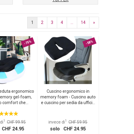
1
2
3
4
...
14
»
-75%
-58%
seduta ergonomico
Cuscino ergonomico in
 memory gel-foam,
memory foam - Cuscino auto
o comfort che
e cuscino per sedia da ufficio
ce bacino, schiena
premium per alleviare la
per sedia, sedia da
pressione durante le lunghe
o o per l’auto
sedute, cuscino per dischi
1
1
di
CHF 99.95
invece di
CHF 59.95
intervertebrali
 CHF 24.95
solo CHF 24.95