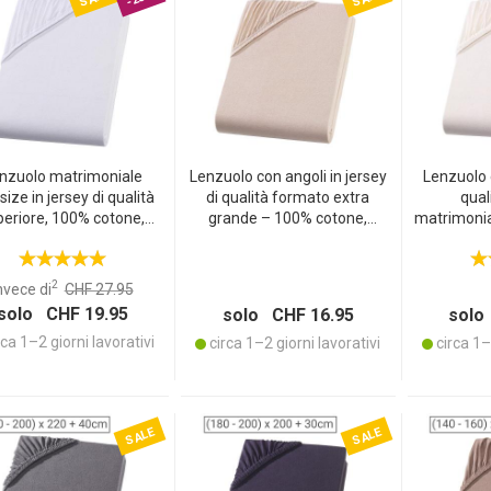
nzuolo matrimoniale
Lenzuolo con angoli in jersey
Lenzuolo 
size in jersey di qualità
di qualità formato extra
qual
periore, 100% cotone,
grande – 100% cotone,
matrimonia
ianco, 200 x 200 cm
beige, 200x200 cm –
naturale 
lenzuolo con angoli OEKO-
OEKO‑TEX
TEX Standard 100 –
elastico,
2
nvece di
CHF 27.95
traspirante, non da stirare
solo CHF 19.95
solo CHF 16.95
solo
ca 1–2 giorni lavorativi
circa 1–2 giorni lavorativi
circa 1–2
SALE
SALE