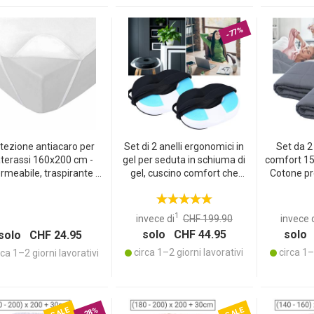
-77%
tezione antiacaro per
Set di 2 anelli ergonomici in
Set da 2
terassi 160x200 cm -
gel per seduta in schiuma di
comfort 15
rmeabile, traspirante e
gel, cuscino comfort che
Cotone pr
llergica, protegge da
alleggerisce bacino, schiena
vetro per
ari, liquidi e macchie,
e coccige, per sedia da ufficio
profondo,
bianca
o per l’auto
riduzio
1
invece di
CHF 199.90
invece 
solo CHF 44.95
solo 
solo CHF 24.95
circa 1–2 giorni lavorativi
circa 1–2
ca 1–2 giorni lavorativi
NTO DEL PRODOTTO DAL NOSTRO CATALOGO.
SALE
SALE
-28%