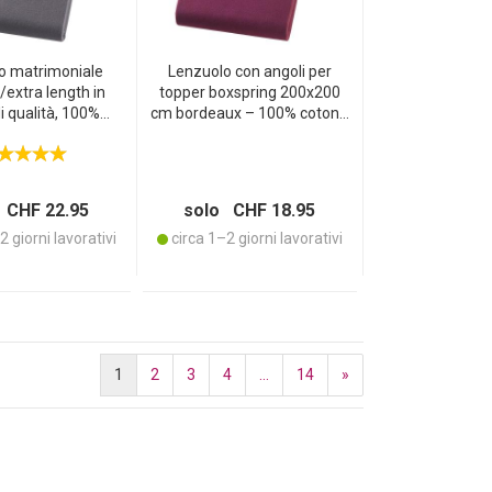
o matrimoniale
Lenzuolo con angoli per
/extra length in
topper boxspring 200x200
i qualità, 100%
cm bordeaux – 100% cotone
tracite, 200 x 220
OEKO-TEX Standard 100 –
cm
delicato sulla pelle,
traspirante, non stiro &
lavabile a 60°C
 CHF 22.95
solo CHF 18.95
 giorni lavorativi
circa 1–2 giorni lavorativi
1
2
3
4
...
14
»