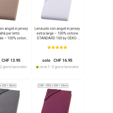
n angoli in jersey
Lenzuolo con angoli in jersey
lità per letto
extra large – 100% cotone
le – 100% cotone,
STANDARD 100 by OEKO-
enzuolo con angoli
TEX – per materassi
 cm – OEKO‑TEX
matrimoniali 200x200 cm –
ard 100 – non
bianco, non stiro, traspirante,
ta di stiratura,
lavabile a 60°C
 CHF 13.95
solo CHF 16.95
bile a 60 °C
 giorni lavorativi
circa 1–2 giorni lavorativi