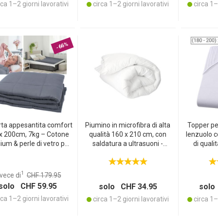
ca 1–2 giorni lavorativi
circa 1–2 giorni lavorativi
circa 1–2
-66%
WSLETTER
ta appesantita comfort
Piumino in microfibra di alta
Topper per
x 200cm, 7kg – Cotone
qualità 160 x 210 cm, con
lenzuolo c
um & perle di vetro per
saldatura a ultrasuoni -
di quali
ofondo rilassamento,
Piumino resistente con
bianc
o migliore & riduzione
cuciture di lunga durata
Sta
dello stress
180‑20
1
vece di
CHF 179.95
traspira
solo CHF 59.95
solo CHF 34.95
solo
lava
ca 1–2 giorni lavorativi
circa 1–2 giorni lavorativi
circa 1–2