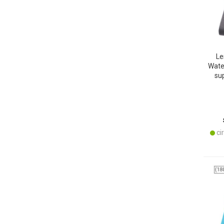
Le
Water
su
an
cir