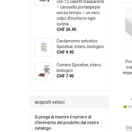
con 12 vasetti trasparenti
– carosello portaspezie
senza tempo – un vero
colpo d’occhio in ogni
cucina
CHF 26.95
Cardamomo selvatico
Spicebar, intero, biologico
CHF 9.95
Pro
Cumino Spicebar, intero,
ma
biologico
impe
CHF 7.95
ana
ac
acquisti veloci
cir
SI PREGA DI INSERIRE IL NUMERO DI RIFERIME
Si prega di inserire il numero di
riferimento del prodotto dal nostro
catalogo.