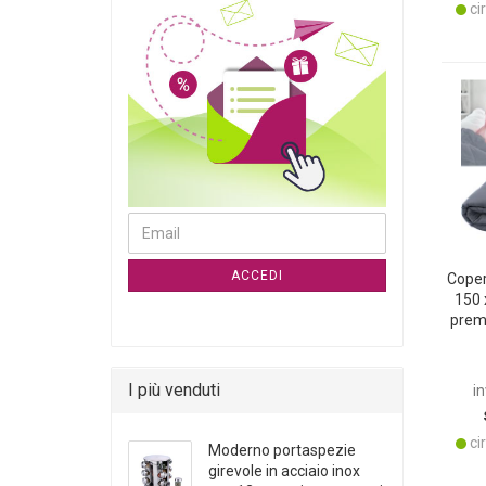
cir
CONTINUA ALLA PAGINA DI ISCRIZIONE ALLA NE
Email
ACCEDI
Coper
150 
premi
pr
sonn
I più venduti
in
cir
Moderno portaspezie
girevole in acciaio inox