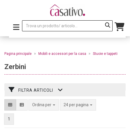
»
»
Pagina principale
Mobili e accessori per la casa
Stuoie e tappeti
Zerbini
FILTRA ARTICOLI
per pagina
Ordina per
24 per pagina
1