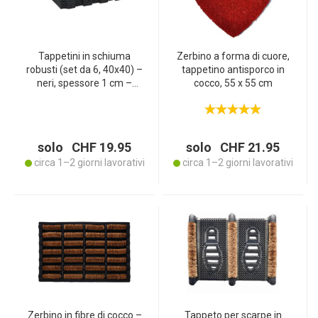
Tappetini in schiuma
Zerbino a forma di cuore,
robusti (set da 6, 40x40) –
tappetino antisporco in
neri, spessore 1 cm –
cocco, 55 x 55 cm
pannelli da pavimento
ideali per palestra, officina,
area giochi, campeggio –
ammortizzazione +
solo CHF 19.95
solo CHF 21.95
comfort
circa 1–2 giorni lavorativi
circa 1–2 giorni lavorativi
Zerbino in fibre di cocco –
Tappeto per scarpe in