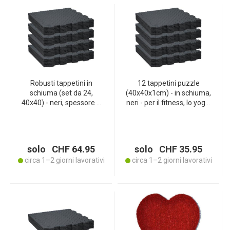
Robusti tappetini in
12 tappetini puzzle
schiuma (set da 24,
(40x40x1cm) - in schiuma,
40x40) - neri, spessore 1
neri - per il fitness, lo yoga,
cm - ideali per palestra,
la stanza dei bambini -
officina, area giochi -
antiscivolo, facile per le
ammortizzazione +
articolazioni, massima
comfort
protezione
solo CHF 64.95
solo CHF 35.95
circa 1–2 giorni lavorativi
circa 1–2 giorni lavorativi