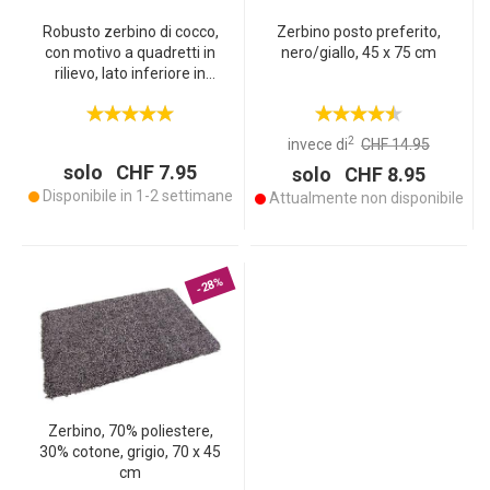
Robusto zerbino di cocco,
Zerbino posto preferito,
con motivo a quadretti in
nero/giallo, 45 x 75 cm
rilievo, lato inferiore in
PVC, 40 x 60 cm
2
invece di
CHF 14.95
solo CHF 7.95
solo CHF 8.95
Disponibile in 1-2 settimane
Attualmente non disponibile
-28%
Zerbino, 70% poliestere,
30% cotone, grigio, 70 x 45
cm