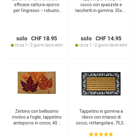
efficace cattura‑sporco
cocco con spazzole e
per l’ingresso – robusto,
tacchetti in gomma: 35x31
60 x 40 cm, 2,5 kg,
cm - Estremamente
protegge i pavimenti,
robusto, per scarpe e
durevole, di facile
ingressi super puliti
manutenzione, igienico
solo CHF 18.95
solo CHF 14.95
circa 1–2 giorni lavorativi
circa 1–2 giorni lavorativi
Zerbino con bellissimo
Tappetino in gomma a
motivo a foglie, tappetino
rilievo con intarsio di
antisporco in cocco, 40 x
cocco, rettangolare, 75,5 x
70 cm
45 x1 cm