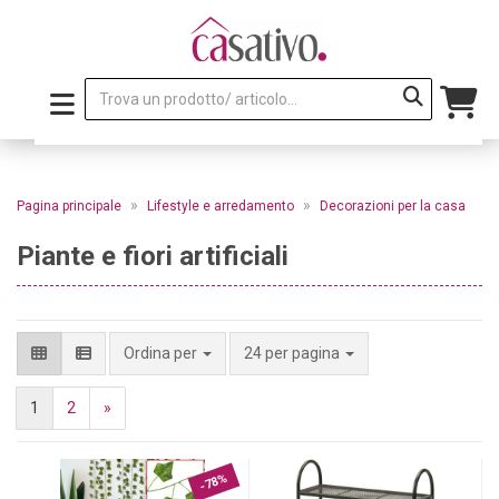
»
»
Pagina principale
Lifestyle e arredamento
Decorazioni per la casa
Piante e fiori artificiali
per pagina
Ordina per
24 per pagina
1
2
»
-78%