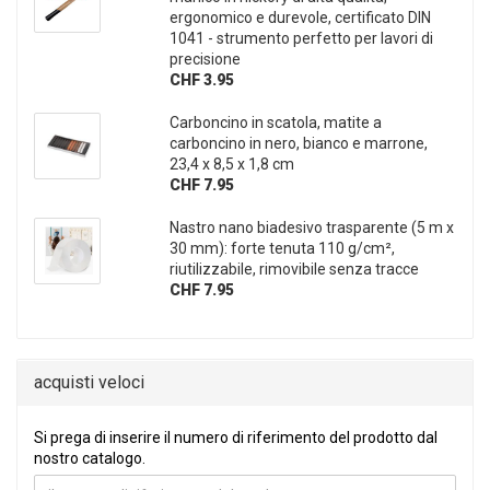
ergonomico e durevole, certificato DIN
1041 - strumento perfetto per lavori di
precisione
CHF 3.95
Carboncino in scatola, matite a
carboncino in nero, bianco e marrone,
23,4 x 8,5 x 1,8 cm
CHF 7.95
Nastro nano biadesivo trasparente (5 m x
30 mm): forte tenuta 110 g/cm²,
riutilizzabile, rimovibile senza tracce
CHF 7.95
acquisti veloci
SI PREGA DI INSERIRE IL NUMERO DI RIFERIMENTO DEL PRO
Si prega di inserire il numero di riferimento del prodotto dal
nostro catalogo.