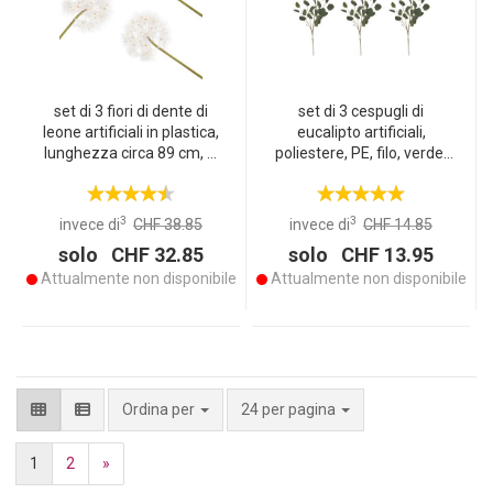
set di 3 fiori di dente di
set di 3 cespugli di
leone artificiali in plastica,
eucalipto artificiali,
lunghezza circa 89 cm, Ø
poliestere, PE, filo, verde,
testa del fiore circa 16cm
98 cm
3
3
invece di
CHF 38.85
invece di
CHF 14.85
solo CHF 32.85
solo CHF 13.95
Attualmente non disponibile
Attualmente non disponibile
per pagina
Ordina per
24 per pagina
1
2
»