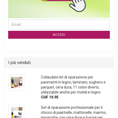
CONTINUA ALLA PAGINA DI ISCRIZIONE ALLA NEWSLETTER
Email
ACCEDI
I più venduti
Collaudato kit di riparazione per
pavimenti in legno, laminato, sughero e
parquet, cera dura, 11 colori diversi,
utilizzabile anche per mobili in legno
CHF 19.95
Set di riparazione professionale per il
ritocco di piastrelle, mattonelle, marmo,
terracotta, con cera dura e fusore per