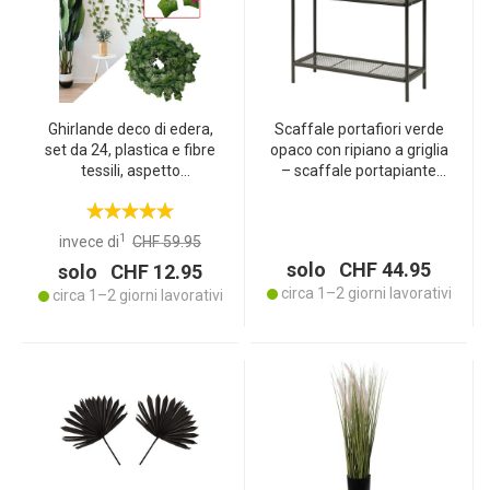
Ghirlande deco di edera,
Scaffale portafiori verde
set da 24, plastica e fibre
opaco con ripiano a griglia
tessili, aspetto
– scaffale portapiante
incredibilmente realistico,
retrò a 2 livelli per interno
ciascuna lunga 2,2 m con
& esterno – metallo
81 foglie per una
60x22x59 cm – stabile &
1
invece di
CHF 59.95
decorazione da parete
robusto
solo CHF 44.95
solo CHF 12.95
elegante
circa 1–2 giorni lavorativi
circa 1–2 giorni lavorativi