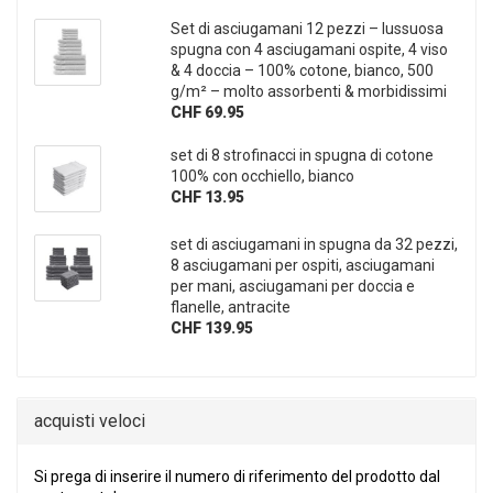
Set di asciugamani 12 pezzi – lussuosa
spugna con 4 asciugamani ospite, 4 viso
& 4 doccia – 100% cotone, bianco, 500
g/m² – molto assorbenti & morbidissimi
CHF 69.95
set di 8 strofinacci in spugna di cotone
100% con occhiello, bianco
CHF 13.95
set di asciugamani in spugna da 32 pezzi,
8 asciugamani per ospiti, asciugamani
per mani, asciugamani per doccia e
flanelle, antracite
CHF 139.95
acquisti veloci
SI PREGA DI INSERIRE IL NUMERO DI RIFERIMENTO DEL PRO
Si prega di inserire il numero di riferimento del prodotto dal