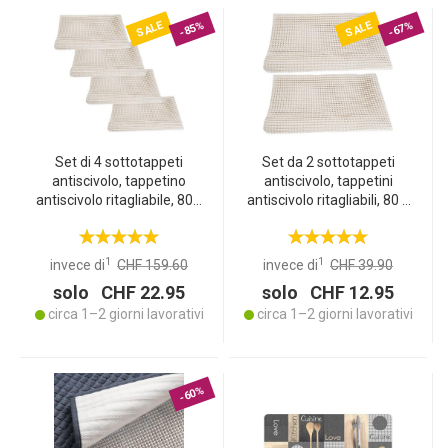
SALE
SALE
-85%
-67%
Set di 4 sottotappeti
Set da 2 sottotappeti
antiscivolo, tappetino
antiscivolo, tappetini
antiscivolo ritagliabile, 80 x
antiscivolo ritagliabili, 80 x
200 cm, stop antiscivolo
200 cm, antiscivolo per
per tappeti, cassetti,
tappeti, cassetti,
bagagliaio, bianco crema
bagagliaio, crema-bianco
1
1
invece di
CHF 159.60
invece di
CHF 39.90
solo CHF 22.95
solo CHF 12.95
circa 1–2 giorni lavorativi
circa 1–2 giorni lavorativi
-60%