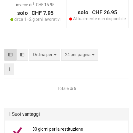
1
invece di
CHF 15.95
solo CHF 26.95
solo CHF 7.95
Attualmente non disponibile
circa 1–2 giorni lavorativi
per pagina
Ordina per
24 per pagina
1
Totale di
8
I Suoi vantaggi
30 giorni per la restituzione