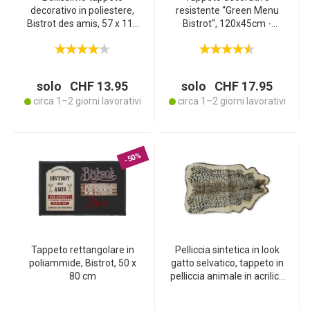
decorativo in poliestere,
resistente “Green Menu
Bistrot des amis, 57 x 115
Bistrot“, 120x45cm -
cm
Resistente ed elegante -
Perfetto per bistrot,
cucina e corridoio
solo CHF 13.95
solo CHF 17.95
circa 1–2 giorni lavorativi
circa 1–2 giorni lavorativi
-50%
Tappeto rettangolare in
Pelliccia sintetica in look
poliammide, Bistrot, 50 x
gatto selvatico, tappeto in
80 cm
pelliccia animale in acrilico
e poliestere, 60 x 90 cm