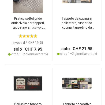
Pratico sottofondo
Tappeto da cucina in
antiscivolo per tappeti,
poliestere, runner da
tappetino antiscivolo
cucina, tappetino da
ritagliabile, 80 x 200 cm,
cucina, 120 x 45 cm
Rutsch Stop per tappeti,
cassetti, bagagliaio,
1
invece di
CHF 19.95
crema-bianco
solo CHF 21.95
solo CHF 7.95
circa 1–2 giorni lavorativi
circa 1–2 giorni lavorativi
Bellissimo tappeto
Tappeto decorativo