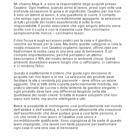
Mi chiamo Maja K. e sono la responsabile degli acquisti presso
Casativo. Ogni mattina, quando arrivo al lavoro, provo ogni volta una
profonda sensazione di gioia e di significato. Casativo per me non
è solo un datore di lavoro, è una questione di cuore. Il compito
che svolgo ogni giorno è incredibilmente appagante: la selezione
di tutti i prodotti del nostro assortimento è sotto la mia
responsabilità. E posso assicurarvi che ogni singolo articolo viene
scelto con il cuore e con la massima cura. Non cerchiamo
semplicemente merce – cerchiamo tesori.
Il mio focus è sugli accessori pratici per la casa e il giardino,
nonché sui tessili per la casa. Ma dietro queste categorie si cela la
nostra missione: con Casativo vogliamo ispirarvi, offrirvi idee per
trasformare la vostra casa in una vera oasi di benessere. È un
compito importantissimo, perché pensateci un attimo:
trascorriamo il 90% del nostro tempo in ambienti chiusi. Questi
ambienti dovrebbero essere luoghi che ci rafforzano, ci calmano
e ci rendono felici.
Questo è esattamente il criterio che guida ogni decisione di
acquisto nel mio team e in me. La selezione dei prodotti deve
facilitare la vita o renderla più piacevole – deve offrire un valore
aggiunto. Che si tratti della coperta particolarmente morbida, del
pratico utensile da cucina o della lanterna da giardino elegante –
ogni prodotto deve fare una differenza tangibile nella vita
quotidiana dei nostri clienti. Si tratta di trovare soluzioni che non
siano solo belle, ma anche intelligenti e utili.
Avere la possibilità di immergermi così profondamente nel mondo
dell’abitare e dell’estetica, e contribuire attivamente alla creazione
dell’assortimento che deve portare gioia a così tante persone, è
ciò che rende il mio lavoro in Casativo così unico e
incredibilmente gratificante. Sono orgogliosa di far parte di questo
team impegnato, che lavora con tanta passione per trasformare
ogni casa in una vera oasi di benessere.