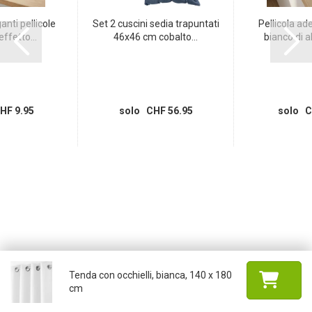
anti pellicole
Set 2 cuscini sedia trapuntati
Pellicola a
ffetto...
46x46 cm cobalto...
bianco di al
HF 9.95
solo CHF 56.95
solo C
Tenda con occhielli, bianca, 140 x 180
cm