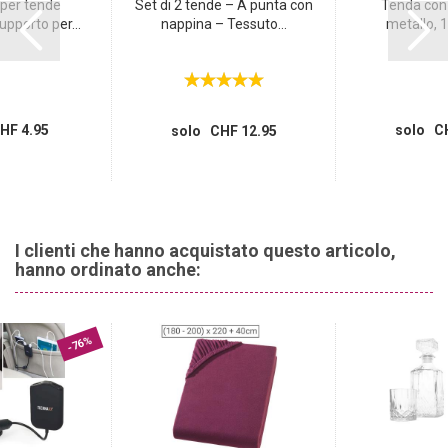
per tende
Set di 2 tende – A punta con
Tenda con o
pporto per...
nappina – Tessuto...
metallo, 1
HF 4.95
solo CH
solo CHF 12.95
I clienti che hanno acquistato questo articolo,
hanno ordinato anche:
-76%