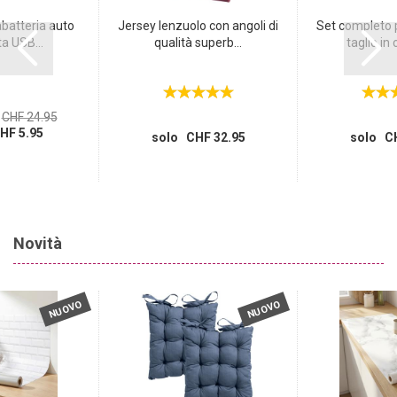
abatteria auto
Jersey lenzuolo con angoli di
Set completo 
a USB...
qualità superb...
taglio in c
CHF 24.95
HF 5.95
solo CHF 32.95
solo CH
Novità
NUOVO
NUOVO