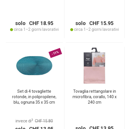
38 x 38 cm
cm
solo CHF 18.95
solo CHF 15.95
circa 1–2 giorni lavorativi
circa 1–2 giorni lavorativi
-11%
Set di 4 tovagliette
Tovaglia rettangolare in
rotonde, in polipropilene,
microfibra, corallo, 140 x
blu, ognuna 35 x 35 cm
240 cm
3
invece di
CHF 15.80
solo CHF 13.95
solo CHF 13.95