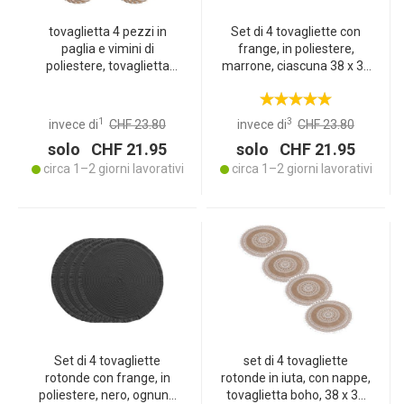
tovaglietta 4 pezzi in
Set di 4 tovagliette con
paglia e vimini di
frange, in poliestere,
poliestere, tovaglietta
marrone, ciascuna 38 x 38
rotonda, marrone, bianca,
cm
Ø 38
1
3
invece di
CHF 23.80
invece di
CHF 23.80
solo CHF 21.95
solo CHF 21.95
circa 1–2 giorni lavorativi
circa 1–2 giorni lavorativi
Set di 4 tovagliette
set di 4 tovagliette
rotonde con frange, in
rotonde in iuta, con nappe,
poliestere, nero, ognuna
tovaglietta boho, 38 x 38