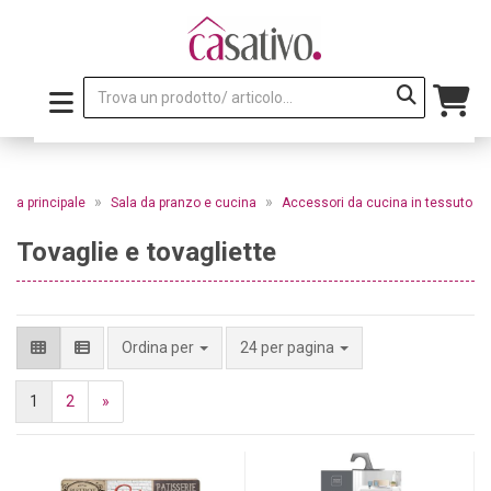
»
»
gina principale
Sala da pranzo e cucina
Accessori da cucina in tessuto
Tovaglie e tovagliette
per pagina
Ordina per
24 per pagina
1
2
»