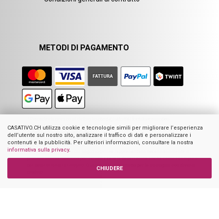
METODI DI PAGAMENTO
1
Precedente prezzo al dettaglio consigliato dal fornitore europeo
2
Prezzo precedente di Casativo
CASATIVO.CH utilizza cookie e tecnologie simili per migliorare l’esperienza
3
Somma dei prezzi individuali
dell’utente sul nostro sito, analizzare il traffico di dati e personalizzare i
4
Prezzo al dettaglio suggerito dal produttore
contenuti e la pubblicità. Per ulteriori informazioni, consultare la nostra
informativa sulla privacy
.
Non tutte le immagini del negozio online rappresentano necessariamente il
prodotto offerto. Servono per visualizzare la descrizione anche come esempio o
per poter orientarsi meglio. Questo vale soprattutto per le immagini con diversi
CHIUDERE
prodotti.
Casativo – powered by Ideoon GmbH
1