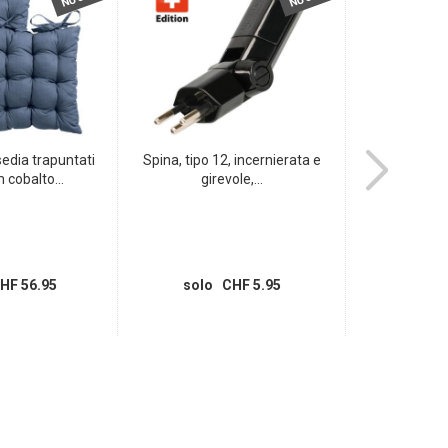
sedia trapuntati
Spina, tipo 12, incernierata e
Soffice tappet
 cobalto...
girevole,...
cm 
HF 56.95
solo CHF 5.95
solo