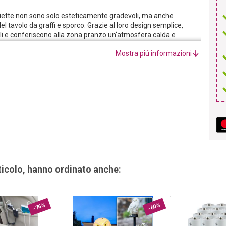
iette non sono solo esteticamente gradevoli, ma anche
 tavolo da graffi e sporco. Grazie al loro design semplice,
avoli e conferiscono alla zona pranzo un‘atmosfera calda e
iette un tocco di raffinatezza e le rendono l‘accessorio ideale
Mostra piú informazioni
 più speciali.
ette sono realizzate in poliestere di alta qualità e sono quindi
o essere lavate in lavatrice senza problemi, così da poterle
alla vostra zona pranzo con queste tovagliette rotonde.
te le tovagliette con tovaglioli coordinati, fiori artificiali in vasi
nioso.
rticolo, hanno ordinato anche:
-76%
-60%