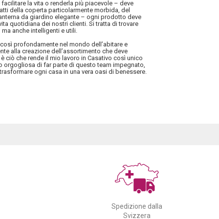
facilitare la vita o renderla più piacevole – deve
tratti della coperta particolarmente morbida, del
 lanterna da giardino elegante – ogni prodotto deve
ita quotidiana dei nostri clienti. Si tratta di trovare
ma anche intelligenti e utili.
i così profondamente nel mondo dell’abitare e
mente alla creazione dell’assortimento che deve
 è ciò che rende il mio lavoro in Casativo così unico
no orgogliosa di far parte di questo team impegnato,
trasformare ogni casa in una vera oasi di benessere.
Spedizione dalla
Svizzera