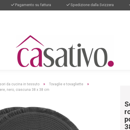
Pagamento su fattura
Spedizione dalla Svizzera
»
»
ori da cucina in tessuto
Tovaglie e tovagliette
stere, nero, ciascuna 38 x 38 cm
S
r
p
3