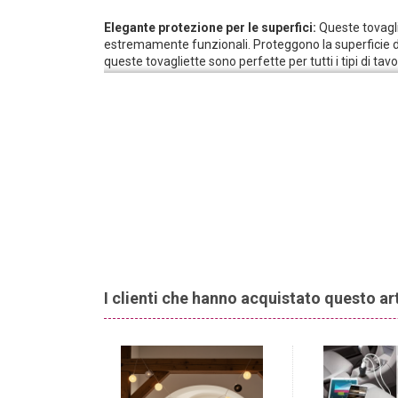
Elegante protezione per le superfici:
Queste tovagl
estremamente funzionali. Proteggono la superficie del
queste tovagliette sono perfette per tutti i tipi di t
invitante. Le eleganti frange conferiscono alle tovagl
per un‘accogliente riunione a tavola o per le occasioni
Nessun problema se qualcosa va storto:
le tovagli
molto resistenti. Sono anche facili da pulire e posson
riutilizzare più volte.
Eleganza in tavola:
aggiungete un tocco di eleganza 
Suggerimento di design per stupire i vostri ospiti: abbina
di colore argento o oro per un look complessivo armo
I clienti che hanno acquistato questo a
-71%
TOP