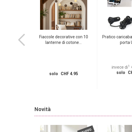
 2-in-1 per
Fiaccole decorative con 10
Pratico caricaba
do-secco...
lanterne di cotone...
porta 
1
HF 59.95
invece di
 16.95
solo CH
solo CHF 4.95
Novità
NUOVO
NUOVO