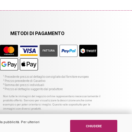
METODI DI PAGAMENTO
1
Precedente prezzo al dettaglio consigliato dal fornitore europeo
2
Prezzo precedente di Casativo
3
Somma dei prezzi individuali
4
Prezzo al dettaglio suggerito dal produttore
Non tutte le immagini del negozio online rappresentano necessariamente il
prodotto offerto. Servono per visualizzare la descrizione anche come
esempio o per poter orientarsi meglio. Questo vale soprattutto per le
immagini con diversi prodotti.
a pubblicità. Per ulteriori
CHIUDERE