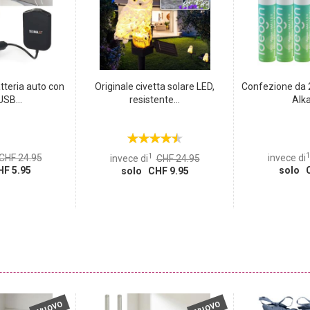
tteria auto con
Originale civetta solare LED,
Confezione da 
USB...
resistente...
Alka
1
1
CHF 24.95
invece di
invece di
CHF 24.95
F 5.95
solo C
solo CHF 9.95
NUOVO
NUOVO