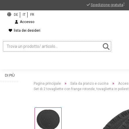
*
Spedizione gratuita
Accesso
lista dei desideri
DI PIÙ
»
»
Pagina principale
Sala da pranzo e cucina
Access
Set di 2 tovagliette con frange rotonde, tovaglietta in polie
ord?