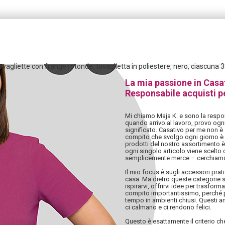
tovagliette con frange rotonde, tovaglietta in poliestere, nero, ciascuna 
La mia passione in Casa
Responsabile acquisti p
Mi chiamo Maja K. e sono la respon
quando arrivo al lavoro, provo ogn
significato. Casativo per me non è 
compito che svolgo ogni giorno è i
prodotti del nostro assortimento è
ogni singolo articolo viene scelto
semplicemente merce – cerchiamo
Il mio focus è sugli accessori pratic
casa. Ma dietro queste categorie s
ispirarvi, offrirvi idee per trasfor
compito importantissimo, perché p
tempo in ambienti chiusi. Questi a
ci calmano e ci rendono felici.
Questo è esattamente il criterio c