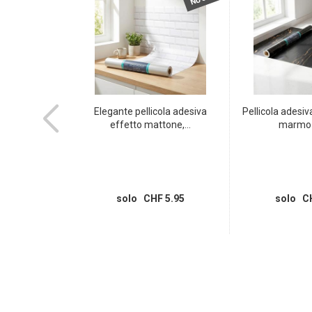
 soffice 75x45
Elegante pellicola adesiva
Pellicola adesiva
cite...
effetto mattone,...
marmo n
 8.95
solo CHF 5.95
solo CH