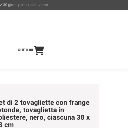
30 giorni per la restituzione
CHF 0.00
et di 2 tovagliette con frange
otonde, tovaglietta in
oliestere, nero, ciascuna 38 x
8 cm