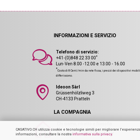
INFORMAZIONI E SERVIZIO
Telefono di servizio:
*
+41-(0)848 22 33 00
Lun-Ven 8.00 -12.00 e 13.00 - 16.00
*
Costo di 8 Cent./min da rete fissa, i prezzi dei dispositivi mobil
differiscono.
Ideoon Sàrl
Grüssenhölzliweg 3
CH-4133 Pratteln
LA COMPAGNIA
Chi siamo, ritratto e filosofia
CASATIVO.CH utilizza cookie e tecnologie simili per migliorare l’esperienza del
Iscriviti alla nostra Newsletter
informazioni, consultare la nostra
informativa sulla privacy
.