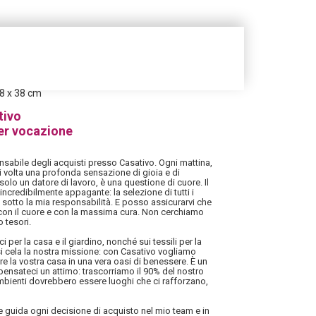
38 x 38 cm
tivo
er vocazione
sabile degli acquisti presso Casativo. Ogni mattina,
i volta una profonda sensazione di gioia e di
solo un datore di lavoro, è una questione di cuore. Il
ncredibilmente appagante: la selezione di tutti i
 sotto la mia responsabilità. E posso assicurarvi che
 con il cuore e con la massima cura. Non cerchiamo
 tesori.
i per la casa e il giardino, nonché sui tessili per la
i cela la nostra missione: con Casativo vogliamo
mare la vostra casa in una vera oasi di benessere. È un
ensateci un attimo: trascorriamo il 90% del nostro
mbienti dovrebbero essere luoghi che ci rafforzano,
he guida ogni decisione di acquisto nel mio team e in