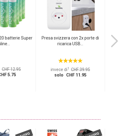
20 batterie Super
Presa svizzera con 2x porte di
Pistola 
line...
ricarica USB...
profession
1
CHF 12.95
invece di
invece di
CHF 39.95
HF 5.75
solo 
solo CHF 11.95
NUOVO
NUOVO