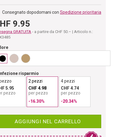
Consegnato dopodomani con
Spedizione prioritaria
HF 9.95
nsegna GRATUITA
- a partire da CHF 50.– | Articolo n.:
X3485
lore
nfezione risparmio
 pezzo
2 pezzi
4 pezzi
HF 5.95
CHF 4.98
CHF 4.74
er pezzo
per pezzo
per pezzo
-16.30%
-20.34%
AGGIUNGI NEL CARRELLO