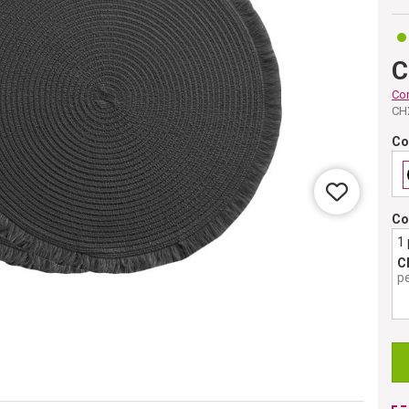
C
Co
CH
Co
Co
1
C
p