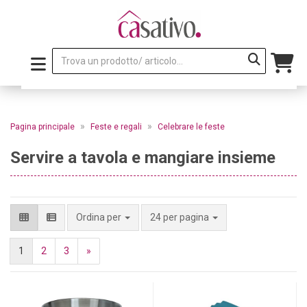
»
»
Pagina principale
Feste e regali
Celebrare le feste
Servire a tavola e mangiare insieme
per pagina
Ordina per
24 per pagina
1
2
3
»