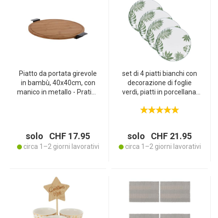
Piatto da portata girevole
set di 4 piatti bianchi con
in bambù, 40x40cm, con
decorazione di foglie
manico in metallo - Pratico
verdi, piatti in porcellana,
piatto da portata girevole,
26,5 cm
per servire in modo più
semplice e comodo
solo CHF 17.95
solo CHF 21.95
circa 1–2 giorni lavorativi
circa 1–2 giorni lavorativi