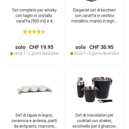
Set completo per whisky
Elegante set di bicchieri
con taglio in cristallo:
con caraffa in cestino
caraffa (900 ml) e 4
metallico, manici in legno,
bicchieri (230 ml) - Set di
caraffa da 1 litro - 4
bicchieri di alta qualità con
bicchieri, design elegante
coperchio, per gli amanti
per ogni occasione
del whisky
solo CHF 19.95
solo CHF 30.95
circa 1–2 giorni lavorativi
circa 1–2 giorni lavorativi
Set di tapas in legno,
Set di miscelatori per
ceramica e ardesia, piatti
cocktail con shaker,
da antipasto, marrone,
secchiello per il ghiaccio,