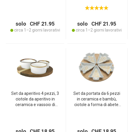
nero, bianco
pinze e dispenser,
accessori da bar in acciaio
inox
solo CHF 21.95
solo CHF 21.95
circa 1–2 giorni lavorativi
circa 1–2 giorni lavorativi
Set da aperitivo 4 pezzi, 3
Set da portata da 6 pezzi
ciotole da aperitivo in
in ceramica e bambù,
ceramica e vassoio di
ciotole a forma di abete,
servizio in legno di acacia
26,5 x 26,5 x 50 cm
solo CHF 18.95
solo CHF 18.95