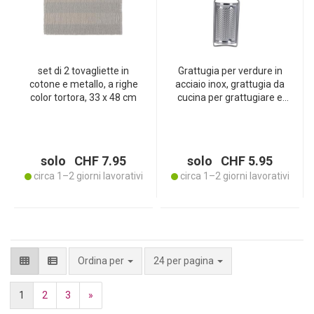
set di 2 tovagliette in
Grattugia per verdure in
cotone e metallo, a righe
acciaio inox, grattugia da
color tortora, 33 x 48 cm
cucina per grattugiare e
tritare, 18 x 6 x 2 cm
solo CHF 7.95
solo CHF 5.95
circa 1–2 giorni lavorativi
circa 1–2 giorni lavorativi
per pagina
Ordina per
24 per pagina
1
2
3
»