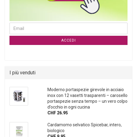
CONTINUA ALLA PAGINA DI ISCRIZIONE ALLA NEWSLETTER
Email
ACCEDI
I più venduti
Moderno portaspezie girevole in acciaio
inox con 12 vasetti trasparenti – carosello
portaspezie senza tempo – un vero colpo
d’occhio in ogni cucina
CHF 26.95
Cardamomo selvatico Spicebar, intero,
biologico
CHF 9.95