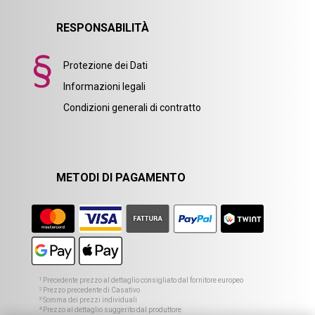
RESPONSABILITÀ
Protezione dei Dati
Informazioni legali
Condizioni generali di contratto
METODI DI PAGAMENTO
1
Precedente prezzo al dettaglio consigliato dal fornitore europeo
2
Prezzo precedente di Casativo
3
Somma dei prezzi individuali
4
Prezzo al dettaglio suggerito dal produttore