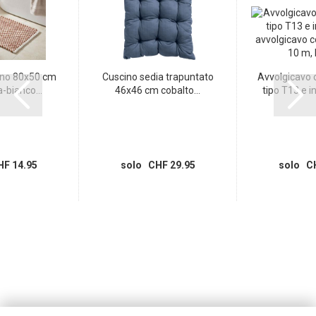
no 80x50 cm
Cuscino sedia trapuntato
Avvolgicavo c
-bianco...
46x46 cm cobalto...
tipo T13 e in
F 14.95
solo CHF 29.95
solo CH