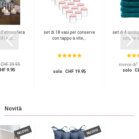
 d’atmosfera
set di 18 vasi per conserve
set di 4 asci
) incl....
con tappo a vite,...
cotone di
3
CHF 39.95
invece di
HF 9.95
solo CH
solo CHF 19.95
Novità
NUOVO
NUOVO