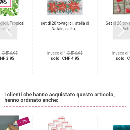
lioli, Tropical
set di 20 tovaglioli, stella di
Set di 20 tovag
arta,...
Natale, carta,...
etiche
1
1
CHF 6.95
invece di
CHF 6.95
invece di
HF 3.95
solo CHF 4.95
solo C
I clienti che hanno acquistato questo articolo,
hanno ordinato anche:
-75%