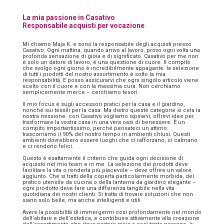
La mia passione in Casativo
Responsabile acquisti per vocazione
Mi chiamo Maja K. e sono la responsabile degli acquisti presso
Casativo. Ogni mattina, quando arrivo al lavoro, provo ogni volta una
profonda sensazione di gioia e di significato. Casativo per me non
è solo un datore di lavoro, è una questione di cuore. Il compito
che svolgo ogni giorno è incredibilmente appagante: la selezione
di tutti i prodotti del nostro assortimento è sotto la mia
responsabilità. E posso assicurarvi che ogni singolo articolo viene
scelto con il cuore e con la massima cura. Non cerchiamo
semplicemente merce – cerchiamo tesori.
Il mio focus è sugli accessori pratici per la casa e il giardino,
nonché sui tessili per la casa. Ma dietro queste categorie si cela la
nostra missione: con Casativo vogliamo ispirarvi, offrirvi idee per
trasformare la vostra casa in una vera oasi di benessere. È un
compito importantissimo, perché pensateci un attimo:
trascorriamo il 90% del nostro tempo in ambienti chiusi. Questi
ambienti dovrebbero essere luoghi che ci rafforzano, ci calmano
e ci rendono felici.
Questo è esattamente il criterio che guida ogni decisione di
acquisto nel mio team e in me. La selezione dei prodotti deve
facilitare la vita o renderla più piacevole – deve offrire un valore
aggiunto. Che si tratti della coperta particolarmente morbida, del
pratico utensile da cucina o della lanterna da giardino elegante –
ogni prodotto deve fare una differenza tangibile nella vita
quotidiana dei nostri clienti. Si tratta di trovare soluzioni che non
siano solo belle, ma anche intelligenti e utili.
Avere la possibilità di immergermi così profondamente nel mondo
dell’abitare e dell’estetica, e contribuire attivamente alla creazione