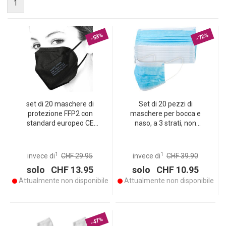
1
-53%
-72%
set di 20 maschere di
Set di 20 pezzi di
protezione FFP2 con
maschere per bocca e
standard europeo CE
naso, a 3 strati, non
149:2001 + A1:2009, nero
sterilizzate
1
1
invece di
CHF 29.95
invece di
CHF 39.90
solo CHF 13.95
solo CHF 10.95
Attualmente non disponibile
Attualmente non disponibile
-47%