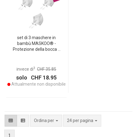
set di 3 maschere in
bambù MASKOO® -
Protezione della bocca e
del naso, riutilizzabili,
bianche - Comode da
indossare, lavabili ed
3
invece di
CHF 35.85
ecologiche, massimo
solo CHF 18.95
comfort
Attualmente non disponibile
per pagina
Ordina per
24 per pagina
1