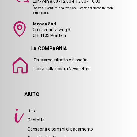
Lun-Ven 8.00 -12.00 e 13.00 - 16.00
*
Costo di 8 Cent./min da rete fissa, i prezzi dei dispositivi mobili
differiscono.
Ideoon Sàrl
Grüssenhölzliweg 3
CH-4133 Pratteln
LA COMPAGNIA
Chi siamo, ritratto e filosofia
Iscriviti alla nostra Newsletter
AIUTO
Resi
Contatto
Consegna e termini di pagamento