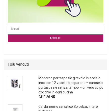
CONTINUA ALLA PAGINA DI ISCRIZIONE ALLA NEWSLETTER
Email
ACCEDI
I più venduti
Moderno portaspezie girevole in acciaio
inox con 12 vasetti trasparenti – carosello
portaspezie senza tempo – un vero colpo
d’occhio in ogni cucina
CHF 26.95
Cardamomo selvatico Spicebar, intero,