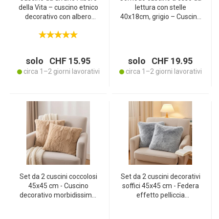
della Vita – cuscino etnico
lettura con stelle
decorativo con albero
40x18cm, grigio – Cuscino
colorato – 40 x 60 cm –
per la nuca e cuscino da
morbido e confortevole –
viaggio ergonomico per
40% cotone 60%
auto, treno, aereo, casa –
poliestere – ideale per
100% cotone
solo CHF 15.95
solo CHF 19.95
divano, poltrona e letto
circa 1–2 giorni lavorativi
circa 1–2 giorni lavorativi
Set da 2 cuscini coccolosi
Set da 2 cuscini decorativi
45x45 cm - Cuscino
soffici 45x45 cm - Federa
decorativo morbidissimo,
effetto pelliccia
pelliccia sintetica color
morbidissima, grigio,
sabbia, fodera rimovibile -
fodera rimovibile -