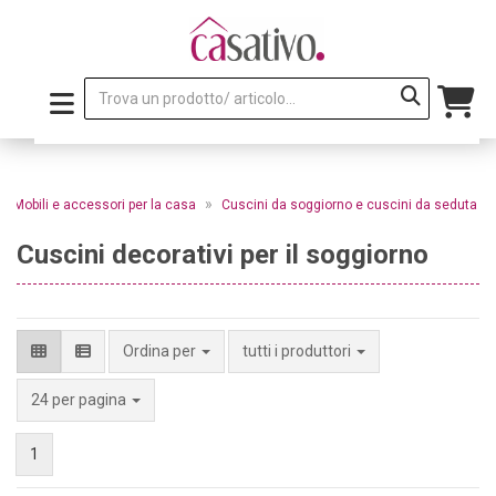
»
»
Mobili e accessori per la casa
Cuscini da soggiorno e cuscini da seduta
Cuscini decorativi per il soggiorno
Ordina per
tutti i produttori
per pagina
24 per pagina
1