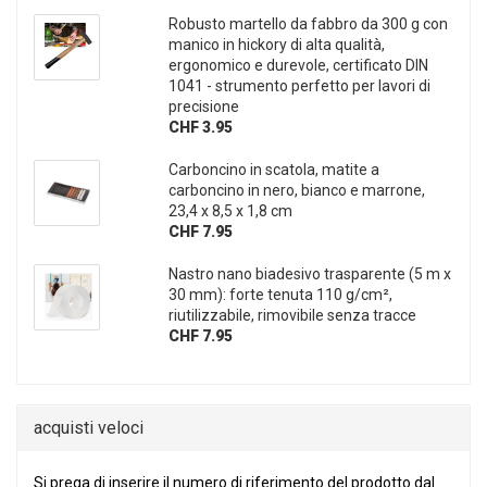
Robusto martello da fabbro da 300 g con
manico in hickory di alta qualità,
ergonomico e durevole, certificato DIN
1041 - strumento perfetto per lavori di
precisione
CHF 3.95
Carboncino in scatola, matite a
carboncino in nero, bianco e marrone,
23,4 x 8,5 x 1,8 cm
CHF 7.95
Nastro nano biadesivo trasparente (5 m x
30 mm): forte tenuta 110 g/cm²,
riutilizzabile, rimovibile senza tracce
CHF 7.95
acquisti veloci
SI PREGA DI INSERIRE IL NUMERO DI RIFERIMENTO DEL PRO
Si prega di inserire il numero di riferimento del prodotto dal