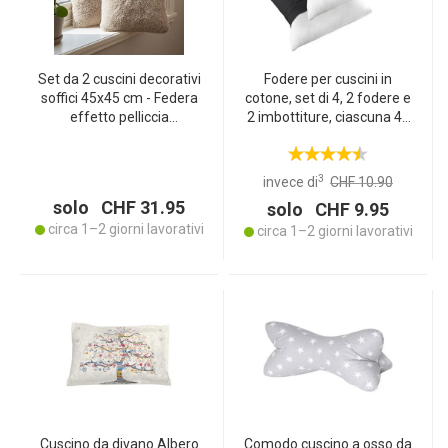
Set da 2 cuscini decorativi
Fodere per cuscini in
soffici 45x45 cm - Federa
cotone, set di 4, 2 fodere e
effetto pelliccia
2 imbottiture, ciascuna 40
morbidissima, marrone
x 40 cm, nero
cioccolato, fodera
rimovibile - Morbidi, caldi e
3
invece di
CHF 10.90
facili da curare
solo CHF 31.95
solo CHF 9.95
circa 1–2 giorni lavorativi
circa 1–2 giorni lavorativi
Cuscino da divano Albero
Comodo cuscino a osso da