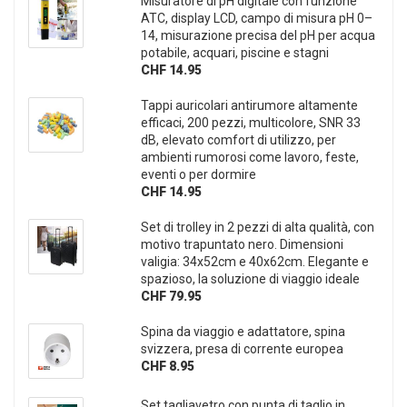
Misuratore di pH digitale con funzione
ATC, display LCD, campo di misura pH 0–
14, misurazione precisa del pH per acqua
potabile, acquari, piscine e stagni
CHF 14.95
Tappi auricolari antirumore altamente
efficaci, 200 pezzi, multicolore, SNR 33
dB, elevato comfort di utilizzo, per
ambienti rumorosi come lavoro, feste,
eventi o per dormire
CHF 14.95
Set di trolley in 2 pezzi di alta qualità, con
motivo trapuntato nero. Dimensioni
valigia: 34x52cm e 40x62cm. Elegante e
spazioso, la soluzione di viaggio ideale
CHF 79.95
Spina da viaggio e adattatore, spina
svizzera, presa di corrente europea
CHF 8.95
Set tagliavetro con punta di taglio in