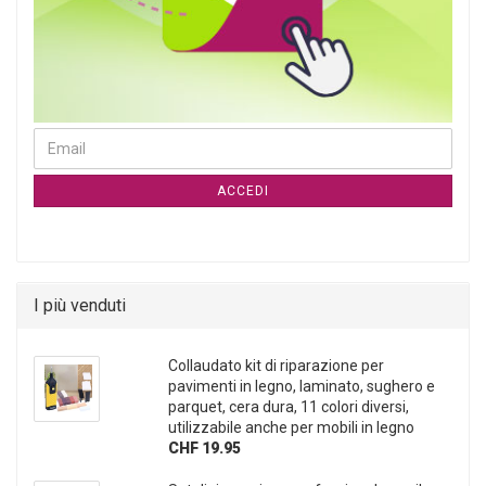
CONTINUA ALLA PAGINA DI ISCRIZIONE ALLA NEWSLETTER
Email
ACCEDI
I più venduti
Collaudato kit di riparazione per
pavimenti in legno, laminato, sughero e
parquet, cera dura, 11 colori diversi,
utilizzabile anche per mobili in legno
CHF 19.95