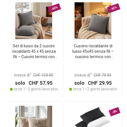
-63%
-62%
Set di lusso da 2 cuscini
Cuscino riscaldante di
riscaldanti 45 x 45 senza
lusso 45x45 senza fili –
fili – Cuscini termici con
cuscino termico con
batteria da 5000 mAh, 3
batteria da 5000mAh, 3
livelli, USB e morbida
livelli, USB e morbida
imbottitura – Calore
imbottitura - Calore
1
1
invece di
CHF 159.90
invece di
CHF 79.95
avvolgente e delicato per
delicato e avvolgente per
solo CHF 57.95
solo CHF 29.95
la vostra casa
la vostra casa
circa 1–2 giorni lavorativi
circa 1–2 giorni lavorativi
-8%