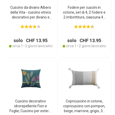
Cuscino da divano Albero
Fodere per cuscini in
della Vita - cuscino etnico
cotone, set di 4, 2 fodere e
decorativo per divano e
2 imbottiture, ciascuna 40
poltrona - colorato 40 x 40
x 40 cm, antracite
cm - 40% cotone 60%
poliestere - per creare
angoli preferiti accoglienti
solo CHF 13.95
solo CHF 13.95
circa 1–2 giorni lavorativi
circa 1–2 giorni lavorativi
Cuscino decorativo
Copricuscino in cotone,
idrorepellente Fiori e
copricuscino con pompon,
Foglie, Cuscino per esterni
beige, marrone, grigio, 30