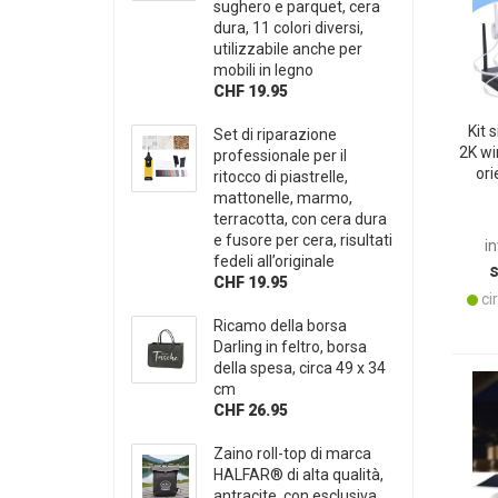
sughero e parquet, cera
dura, 11 colori diversi,
utilizzabile anche per
mobili in legno
CHF 19.95
Kit 
Set di riparazione
2K wi
professionale per il
ori
ritocco di piastrelle,
perso
mattonelle, marmo,
visi
terracotta, con cera dura
resi
e fusore per cera, risultati
in
fedeli all’originale
CHF 19.95
cir
Ricamo della borsa
Darling in feltro, borsa
della spesa, circa 49 x 34
cm
CHF 26.95
Zaino roll-top di marca
HALFAR® di alta qualità,
antracite, con esclusiva