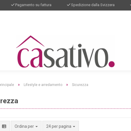
Pagamento su fattura
Spedizione dalla Svizzera
»
»
rincipale
Lifestyle e arredamento
Sicurezza
urezza
per pagina
Ordina per
24 per pagina