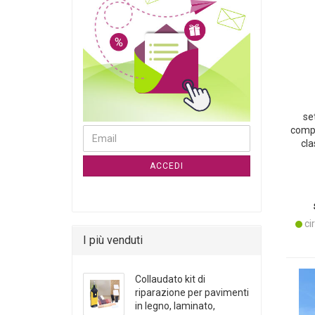
set
compa
CONTINUA ALLA PAGINA DI ISCRIZIONE ALLA NE
Email
cla
ideal
ACCEDI
ba
cir
I più venduti
Collaudato kit di
riparazione per pavimenti
in legno, laminato,