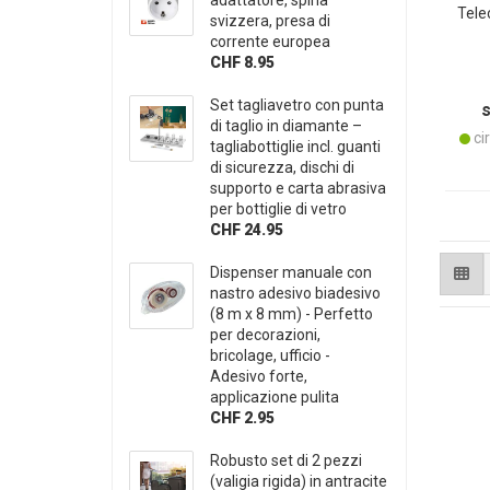
adattatore, spina
Tele
svizzera, presa di
corrente europea
b
CHF 8.95
nott
Set tagliavetro con punta
di taglio in diamante –
cir
tagliabottiglie incl. guanti
di sicurezza, dischi di
supporto e carta abrasiva
per bottiglie di vetro
CHF 24.95
Dispenser manuale con
nastro adesivo biadesivo
(8 m x 8 mm) - Perfetto
per decorazioni,
bricolage, ufficio -
Adesivo forte,
applicazione pulita
CHF 2.95
Robusto set di 2 pezzi
(valigia rigida) in antracite