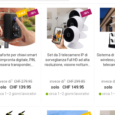
SALE
-50%
-50%
aforte per chiavi smart
Set da 3 telecamere IP di
Sistema di
impronta digitale, PIN,
sorveglianza Full HD ad alta
wireless 
essera transponder,
risoluzione, visione notturna
teleca
uetooth – una keybox
IR, Live View via app,
videoregi
ura per casa, ufficio e
comunicazione bidirezionale,
Tuya con
artamento di vacanza
rilevamento di movimenti e
live, visio
1
1
vece di
CHF 279.95
invece di
CHF 299.85
invece d
persone
IR, resiste
solo CHF 139.95
solo CHF 149.95
solo 
ca 1–2 giorni lavorativi
circa 1–2 giorni lavorativi
circa 1–2