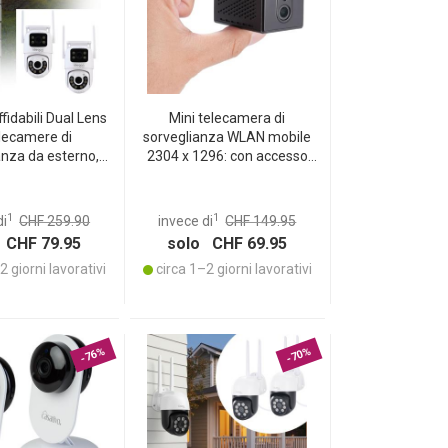
ffidabili Dual Lens
Mini telecamera di
elecamere di
sorveglianza WLAN mobile
anza da esterno,
2304 x 1296: con accesso
e inclinabili a 355°
remoto via app – un sistema
ti con visione
di sicurezza smart per casa,
a, interfono e
ufficio e viaggi
1
1
di
CHF 259.90
invece di
CHF 149.95
istrazione
 CHF 79.95
solo CHF 69.95
 giorni lavorativi
circa 1–2 giorni lavorativi
-76%
-70%