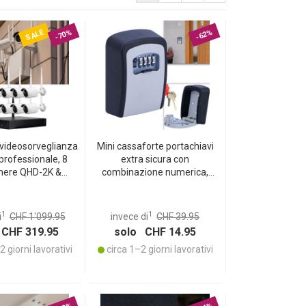
SALE
-70%
-62%
 videosorveglianza
Mini cassaforte portachiavi
professionale, 8
extra sicura con
mere QHD-2K &
combinazione numerica,
stratore HDD, app
robusto corpo in alluminio e
 accesso remoto
sportellino di protezione –
ne notturna con LED
resistente alle intemperie per
1
1
i
CHF 1'099.95
invece di
CHF 39.95
nte alle intemperie
interno ed esterno
CHF 319.95
solo CHF 14.95
- IP66
 giorni lavorativi
circa 1–2 giorni lavorativi