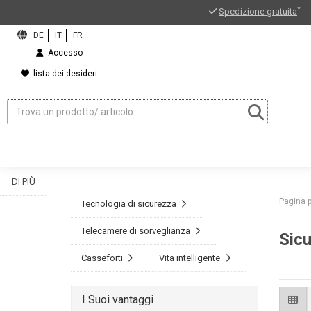
*
Spedizione gratuita
Accesso
lista dei desideri
DI PIÙ
Pagina p
Tecnologia di sicurezza
Telecamere di sorveglianza
Sic
ord?
Casseforti
Vita intelligente
I Suoi vantaggi