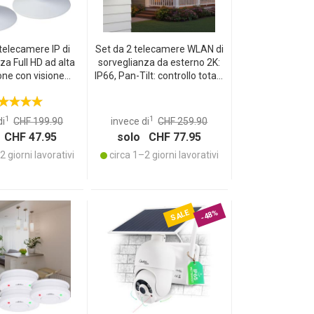
telecamere IP di
Set da 2 telecamere WLAN di
za Full HD ad alta
sorveglianza da esterno 2K:
one con visione
IP66, Pan-Tilt: controllo totale
, rilevamento di
& sorveglianza brillante per la
ento & audio
vostra casa – giorno e notte
ale, sorveglianza
1
1
di
CHF 199.90
invece di
CHF 259.90
ra casa e il vostro
 CHF 47.95
solo CHF 77.95
ufficio
 giorni lavorativi
circa 1–2 giorni lavorativi
SALE
-48%