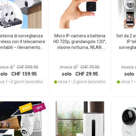
sistema di sorveglianza
Micro IP‑camera a batteria
Set da 2 a
reless con 4 telecamere
HD 720p, grandangolo 120°,
IP t
entabili – rilevamento
visione notturna, WLAN:
sorvegli
ne contro i falsi allarmi,
discreta, potente, protegge la
orientabili 
one notturna 25 m, IP66
sua casa sempre e ovunque!
– poten
stente alle intemperie,
notturn
1
1
vece di
CHF 599.95
invece di
CHF 79.95
invece 
accesso via app e
reg
solo CHF 159.95
solo CHF 29.95
solo
registratore
ca 1–2 giorni lavorativi
circa 1–2 giorni lavorativi
circa 1–2
SALE
-50%