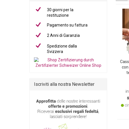
30 giorni per la
restituzione
Pagamento su fattura
2 Anni di Garanzia
Spedizione dalla
Svizzera
Cass
con 
t
Bl
sic
Iscriviti alla nostra Newsletter
app
in
cir