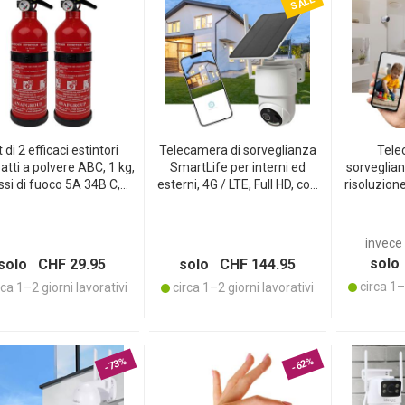
SALE
 di 2 efficaci estintori
Telecamera di sorveglianza
Tele
tti a polvere ABC, 1 kg,
SmartLife per interni ed
sorveglian
WSLETTER
ssi di fuoco 5A 34B C,
esterni, 4G / LTE, Full HD, con
risoluzione
i per cucina, casa, auto,
pannello solare
IR smart, 
rbecue e campeggio
comunicazi
rilevamen
invece 
solo
solo CHF 29.95
solo CHF 144.95
circa 1–2
ca 1–2 giorni lavorativi
circa 1–2 giorni lavorativi
-73%
-62%