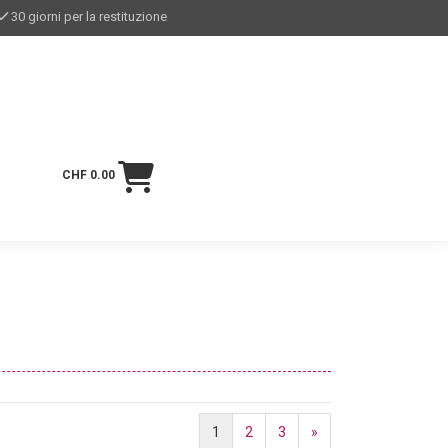
30 giorni per la restituzione
CHF 0.00
1
2
3
»