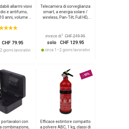
dabili allarmi visivi
Telecamera di sorveglianza
dio e antifumo,
smart, a energia solare /
 10 anni, volume di
wireless, Pan-Tilt, Full HD,
i 85 dB, protegge
pannello solare, sensore PIR,
i fino a 40 m2,
esterno, visione notturna,
 di installazione
audio/video bidirezionale,
1
invece di
CHF 249.95
IP66, bianco
solo CHF 129.95
 CHF 79.95
circa 1–2 giorni lavorativi
 giorni lavorativi
-10%
 portavalori con
Efficace estintore compatto
 a combinazione,
a polvere ABC, 1 kg, classi di