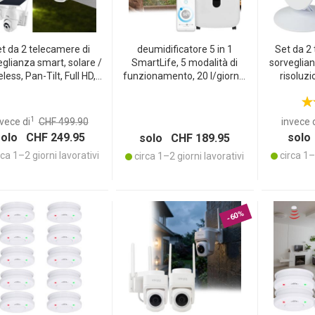
t da 2 telecamere di
deumidificatore 5 in 1
Set da 2 
glianza smart, solare /
SmartLife, 5 modalità di
sorveglian
eless, Pan-Tilt, Full HD,
funzionamento, 20 l/giorno,
risoluzi
llo solare, sensore PIR,
previene la formazione di
notturna
erno, visione notturna,
muffa, clima ambientale
movim
o / video bidirezionale,
ottimale, serbatoio
bidirezion
1
vece di
CHF 499.90
invece 
IP66, bianco
dell’acqua da 6,5 l, gestibile
per la vost
solo CHF 249.95
solo
solo CHF 189.95
tramite app
ca 1–2 giorni lavorativi
circa 1–2
circa 1–2 giorni lavorativi
-60%