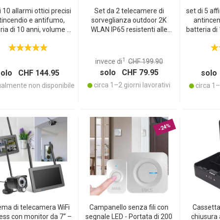
i 10 allarmi ottici precisi
Set da 2 telecamere di
set di 5 affi
tincendio e antifumo,
sorveglianza outdoor 2K
antincen
ria di 10 anni, volume di
WLAN IP65 resistenti alle
batteria di
rme di 85 dB, protegge
intemperie: telecamere
allarme d
bienti fino a 40 m2,
esterne a 355° con
ambient
eriale di installazione
riconoscimento persone,
materiale
1
invece di
CHF 199.90
app, visione notturna e
solo CHF 79.95
solo CHF 144.95
solo
sistema interfono
circa 1–2 giorni lavorativi
almente non disponibile
circa 1–2
-24%
ema di telecamera WiFi
Campanello senza fili con
Cassetta
ess con monitor da 7‘‘ –
segnale LED - Portata di 200
chiusura