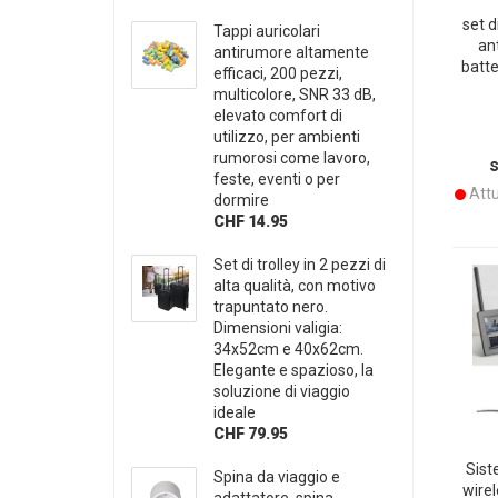
set d
Tappi auricolari
an
antirumore altamente
batte
efficaci, 200 pezzi,
alla
multicolore, SNR 33 dB,
am
elevato comfort di
mat
utilizzo, per ambienti
rumorosi come lavoro,
feste, eventi o per
Attu
dormire
CHF 14.95
Set di trolley in 2 pezzi di
alta qualità, con motivo
trapuntato nero.
Dimensioni valigia:
34x52cm e 40x62cm.
Elegante e spazioso, la
soluzione di viaggio
ideale
CHF 79.95
Sist
Spina da viaggio e
wirel