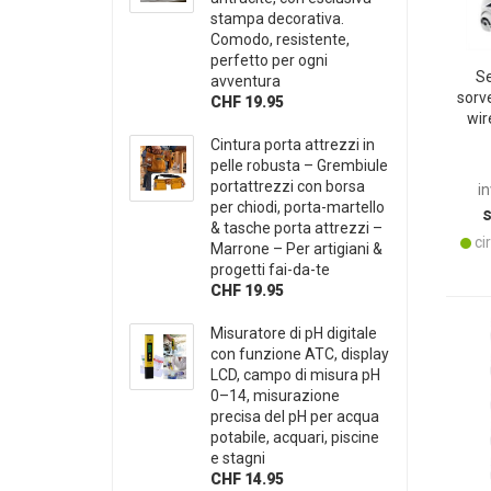
stampa decorativa.
Comodo, resistente,
perfetto per ogni
Se
avventura
sorve
CHF 19.95
wir
panne
Cintura porta attrezzi in
est
pelle robusta – Grembiule
audi
portattrezzi con borsa
in
per chiodi, porta-martello
& tasche porta attrezzi –
cir
Marrone – Per artigiani &
progetti fai-da-te
CHF 19.95
Misuratore di pH digitale
con funzione ATC, display
LCD, campo di misura pH
0–14, misurazione
precisa del pH per acqua
potabile, acquari, piscine
e stagni
CHF 14.95