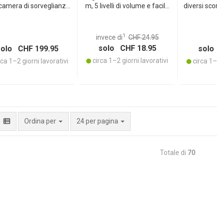
camera di sorveglianza
m, 5 livelli di volume e facile
diversi sco
Full HD con audio
installazione - 52 melodie,
idirezionale, visione
IP56 e ideale per casa,
urna e accesso live via
appartamento e giardino
1
invece di
CHF 24.95
app, IP56
solo CHF 18.95
solo CHF 199.95
solo
circa 1–2 giorni lavorativi
ca 1–2 giorni lavorativi
circa 1–2
per pagina
Ordina per
24 per pagina
Totale di
70