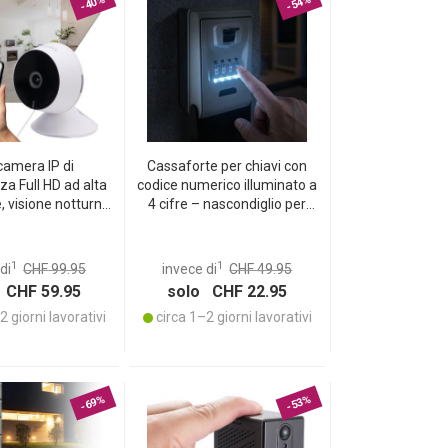
-40%
-54%
camera IP di
Cassaforte per chiavi con
za Full HD ad alta
codice numerico illuminato a
, visione notturna
4 cifre – nascondiglio per
Live View via app,
chiavi extra sicuro per
one bidirezionale,
montaggio a parete;
to di movimento e
resistente alle intemperie
1
1
di
CHF 99.95
invece di
CHF 49.95
persone
grazie al cappuccio di
 CHF 59.95
solo CHF 22.95
protezione
 giorni lavorativi
circa 1–2 giorni lavorativi
-69%
-53%