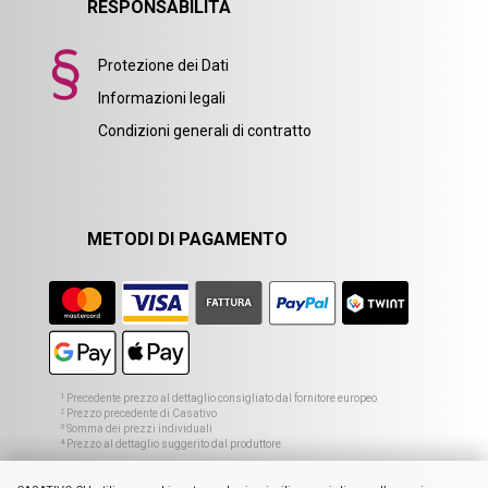
RESPONSABILITÀ
Protezione dei Dati
Informazioni legali
Condizioni generali di contratto
METODI DI PAGAMENTO
1
Precedente prezzo al dettaglio consigliato dal fornitore europeo
2
Prezzo precedente di Casativo
3
Somma dei prezzi individuali
4
Prezzo al dettaglio suggerito dal produttore
Non tutte le immagini del negozio online rappresentano necessariamente il
prodotto offerto. Servono per visualizzare la descrizione anche come esempio o