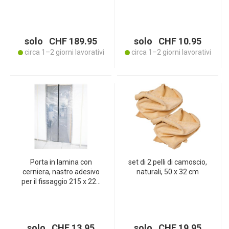
automatico per finestre,
motore brushless e
potenza di aspirazione
4500 Pa
solo CHF 189.95
solo CHF 10.95
circa 1–2 giorni lavorativi
circa 1–2 giorni lavorativi
Porta in lamina con
set di 2 pelli di camoscio,
cerniera, nastro adesivo
naturali, 50 x 32 cm
per il fissaggio 215 x 220
cm
solo CHF 13.95
solo CHF 19.95