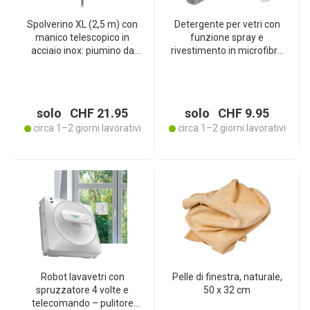
Spolverino XL (2,5 m) con
Detergente per vetri con
manico telescopico in
funzione spray e
acciaio inox: piumino da
rivestimento in microfibra
spolvero lavabile a mano
- per una brillantezza
per soffitti alti e punti
senza aloni su vetro,
difficili da raggiungere
piastrelle e specchi -
serbatoio da 240 ml -
solo CHF 21.95
solo CHF 9.95
25x26x8 cm
circa 1–2 giorni lavorativi
circa 1–2 giorni lavorativi
Robot lavavetri con
Pelle di finestra, naturale,
spruzzatore 4 volte e
50 x 32 cm
telecomando – pulitore