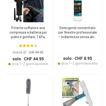
Potente soffiatore aria
Detergente concentrato
compressa a batteria per
per finestre professionale
pulire e gonfiare, 7 kPa,
– brillantezza senza aloni
incl. 5 beccucci, compatto
per tutte le finestre, vetri e
e versatile, ideale per auto,
specchi – 100% vegano,
casa e outdoor
senza microplastiche, 1
1
invece di
CHF 99.95
litro – Made in Germany
solo CHF 8.95
solo CHF 44.95
circa 1–2 giorni lavorativi
circa 1–2 giorni lavorativi