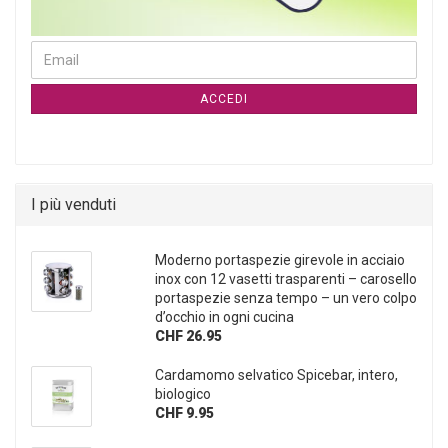
CONTINUA ALLA PAGINA DI ISCRIZIONE ALLA NEWSLETTER
Email
ACCEDI
I più venduti
Moderno portaspezie girevole in acciaio
inox con 12 vasetti trasparenti – carosello
portaspezie senza tempo – un vero colpo
d’occhio in ogni cucina
CHF 26.95
Cardamomo selvatico Spicebar, intero,
biologico
CHF 9.95