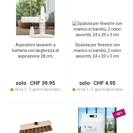
Aspiratore lavavetri a
Spatola per finestre con
batteria con larghezza di
manico in bambù, 2 colori
aspirazione 28 cm,
assortiti, 24 x 20 x 3 cm
bianco/verde, 12 W – incl.
set spray da 350 ml con
panno in microfibra per
una pulizia dei vetri senza
solo CHF 39.95
solo CHF 4.95
aloni
circa 1–2 giorni lavorativi
circa 1–2 giorni lavorativi
-42%