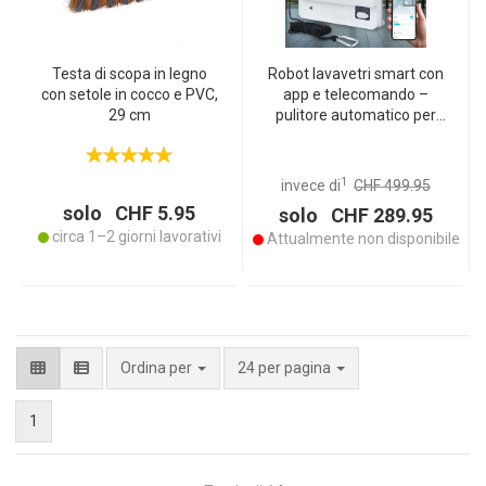
Testa di scopa in legno
Robot lavavetri smart con
con setole in cocco e PVC,
app e telecomando –
29 cm
pulitore automatico per
finestre per una pulizia
senza aloni, adatto anche
a finestre senza telaio,
1
invece di
CHF 499.95
incl. 4 pad
solo CHF 5.95
solo CHF 289.95
circa 1–2 giorni lavorativi
Attualmente non disponibile
per pagina
Ordina per
24 per pagina
1