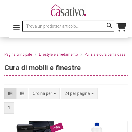
»
»
Pagina principale
Lifestyle e arredamento
Pulizia e cura per la casa
Cura di mobili e finestre
per pagina
Ordina per
24 per pagina
1
-55%