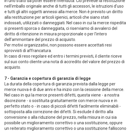
in uno stato da poter essere rivenduta. Ciò prevede la restituzione
nell'imballo originale anche di tutti gli accessori, le istruzioni d'uso
e tutti gli altri oggetti annessi alla merce. Non è previsto un diritto
alla restituzione per articoli igienici, articoli che siano stati
indossati, utilizzati o danneggiati. Nel caso in cui la merce rispedita
si presenti sporca o danneggiata, ci riserviamo di avvalerci del
diritto di ritenzione in misura proporzionale o per l'intero
dell’ammontare del prezzo di acquisto.
Per motivi organizzativi, non possono essere accettati resi
sprovvisti di affrancatura.
In caso di reso regolare ed entro i termini previsti, il cliente riceve
sul suo conto cliente una nota di accredito del valore del prezzo di
acquisto.
7 - Garanzia e copertura di garanzia di legge
La durata della copertura di garanzia prevista dalla legge per
merce nuova è di due anni e ha inizio con la cessione della merce.
Nel caso in qui la merce presenti difetti, questa viene - a nostra
discrezione - o sostituita gratuitamente con merce nuova e in
perfetto stato o - in caso di piccoli difetti facilmente eliminabili -
sottoposta alla correzione dei difetti. Si esclude il diritto alla
conversione o alla riduzione del prezzo, nella misura in cui sia
possibile un miglioramento correttivo o una sostituzione, oppure
un reiterato miglioramento correttivo o una sostituzione falliscono