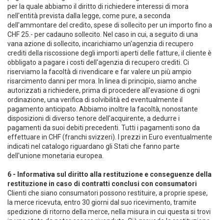
per la quale abbiamo il diritto di richiedere interessi di mora
nell'entità prevista dalla legge, come pure, a seconda
dell'ammontare del credito, spese di sollecito per un importo fino a
CHF 25.- per cadauno sollecito. Nel caso in cui, a seguito di una
vana azione di sollecito, incarichiamo un'agenzia di recupero
crediti della riscossione degli importi aperti delle fatture, il cliente è
obbligato a pagare i costi dell'agenzia di recupero crediti. Ci
riserviamo la facoltà di rivendicare e far valere un più ampio
risarcimento danni per mora. In linea di principio, siamo anche
autorizzati a richiedere, prima di procedere all'evasione di ogni
ordinazione, una verifica di solvibilità ed eventualmente il
pagamento anticipato. Abbiamo inoltre la facoltà, nonostante
disposizioni di diverso tenore dell'acquirente, a dedurre i
pagamenti da suoi debiti precedenti. Tutti i pagamenti sono da
effettuare in CHF (franchi svizzeri). I prezzi in Euro eventualmente
indicati nel catalogo riguardano gli Stati che fanno parte
dell'unione monetaria europea.
6 - Informativa sul diritto alla restituzione e conseguenze della
restituzione in caso di contratti conclusi con consumatori
Clienti che siano consumatori possono restituire, a proprie spese,
la merce ricevuta, entro 30 giorni dal suo ricevimento, tramite
spedizione di ritorno della merce, nella misura in cui questa si trovi