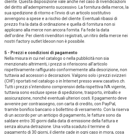
cliente. Questa disposizione vale anche nel caso di rivendicazioni
del diritto all'adempimento successivo. La fornitura della merce, la
sua spedizione di ritorno e l'invio di un articolo sostitutivo
avvengono a spese e a rischio del cliente. Eventuali ribassi di
prezzo fra la data di ordinazione e quella di fornitura non si
applicano alla merce non ancora fornita. Fa fede la data
dell'ordine. Per clienti rivenditori registrati, un ritiro della merce nei
nostri factory outlet Ideoon non è possibile.
5 - Prezzi e condizioni di pagamento
Nella misura in cui nel catalogo o nella pubblicità non sia
menzionato altrimenti, i prezzi si riferiscono all'articolo
rispettivamente raffigurato conformemente alla descrizione, non
tuttavia ad accessori o decorazioni. Valgono solo i prezzi svizzeri
(CHF) riportati nel catalogo o in Internet presso www.casativo.ch.
Tutti i prezzi s'intendono comprensivi della rispettiva IVA vigente,
tuttavia sono escluse spese di spedizione, trasporto, imballo e
assicurazione, nonché eventuali ulteriori costi. Il pagamento deve
avvenire per contrassegno, con carta di credito, con PayPal,
tramite bonifico bancario o bollettino di versamento. Con la riserva
di un accordo per un anticipo di pagamento, le fatture sono da
saldare entro 30 giorni dalla data di emissione della fattura e
senza alcuna detrazione. Una volta scaduto il termine di
pagamento di 30 giorni, il cliente cade in ogni caso in mora, cosa