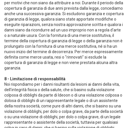
per motivi che non siano da attribuire a noi. Durante il periodo della
copertura di garanzia di due anni prevista dalla legge, concediamo
anche una successiva garanzia. Si escludono garanzia e copertura
di garanzia di legge, qualora siano state apportate modifiche o
eseguite riparazioni, senza nostra approvazione scritta e qualora i
danni siano da ricondurre ad un uso improprio non a regola d'arte
o a naturale usura. Con la fornitura di una merce sostitutiva, il
termine della copertura di garanzia di legge o della garanzia non è
prolungato con la fornitura di una merce sostitutiva, né si ha un
nuovo inizio del termine di decorrenza. Per merce espressamente
definita come merce usata, resi o "rinnovati" si esclude la
copertura di garanzia di legge e non viene prestata alcuna altra
garanzia.
8 - Limitazione di responsabilità
Noi rispondiamo per i danni risultanti da lesioni ai danni della vita,
dell'integrità fisica o della salute, che si basino sulla violazione
colposa di obblighi da parte di Ideoon o di una violazione colposa o
dolosa di obblighi di un rappresentante legale o di un assistente
della nostra società, come pure di altri danni, che si basino su una
violazione di obblighi, per dolo o colpa grave, da parte della società
o su una violazione di obblighi, per dolo o colpa grave, di un legale
rappresentante o assistente della società, tuttavia per qualsiasi
colpa in caso di danni, che si basino sulla violazione di obblighi